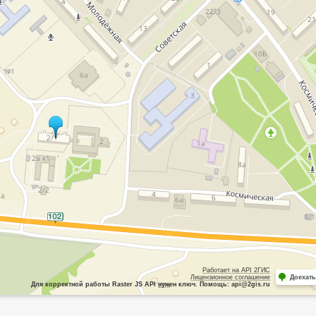
Работает на API 2ГИС
Лицензионное соглашение
Доехать
Для корректной работы Raster JS API нужен ключ. Помощь: api@2gis.ru