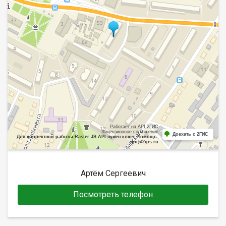
Работает на API 2ГИС
Лицензионное соглашение
Доехать с 2ГИС
Для корректной работы Raster JS API нужен ключ. Помощь:
api@2gis.ru
Артём Сергеевич
Посмотреть телефон