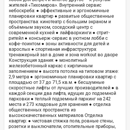
жителей «Тихомиров». Внутренний сервис
небоскреба: ● эффективные и эргономичные
планировки квартир ● развитые общественные
пространства: кинотеатр с большим экраном и
объёмным звуком, соседский центр с
современной кухней ● лайфворкинги ● стрит-
ритейл ● консьерж-сервис в уютном лобби с
кофе-поинтом ● зоны активности для детей и
взрослых ● спортивная инфраструктура:
тренажерный зал в доме и зона workout во дворе
Конструкция здания: ● монолитный
железобетонный каркас с кирпичным
заполнением ● высота потолка на типовом этаже:
2,9 метра ● эргономичные планировки квартир с
площадью от 37 до 71,5 кв.м. ● бесшумные
скоростные лифты от лучших производителей ● в
каждой секции два лифта, идущих до подземной
парковки ● теплый подземный паркинг на 242
места и 273 кладовые для хранения ● отделка
общественных пространств из
высококачественных материалов Отделка
квартир: ● чистовая стяжка пола, ровные стены,
розетки и выключатели, отопительные приборы,