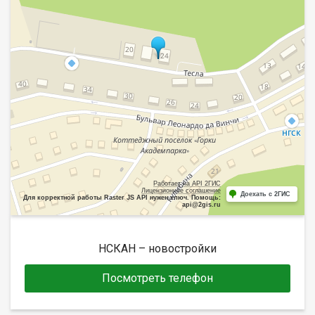
Работает на API 2ГИС
Лицензионное соглашение
Доехать с 2ГИС
Для корректной работы Raster JS API нужен ключ. Помощь:
api@2gis.ru
НСКАН – новостройки
Посмотреть телефон