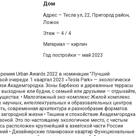
Дом
Адрес — Тесла ул, 22, Пригород район,
Ложок
Этаж — 4 / 4
Материал — кирпич
Год постройки — май 2023
Премия Urban Awards 2022 в номинации "Лучший
й очереди: 1 квартал 2023 «Tesla Park» — экологически
лизи Академгородка. Зоны барбекю и деревянные террасы
 выходные или будни, с семьей или друзьями — отдыхайте,
мущества: •‎ Малоэтажный эко-комплекс Жилой комплекс
 научных, интеллектуальных и образовательных центров
ть, современная архитектура и разнообразие форматов
загородной жизни •‎ Тишина и спокойствие Академгородка
зоной. Это по-настоящему экологичное место, с чистым
сь расположен крупнейший в азиатской части России
ений •‎ Дизайнерские планировки квартир Функциональные 