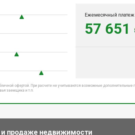
Ежемесячный платеж
57 651
бличной офертой. При расчете не учитываются возможные дополнительные пл
ья заемщика и т.п.
 и продаже недвижимости