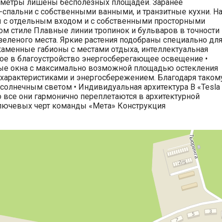
метры лишены бесполезных площадей. Заранее
спальни с собственными ванными, и транзитные кухни. Н
ы с отдельным входом и с собственными просторными
ком стиле Плавные линии тропинок и бульваров в точности
еленого места. Яркие растения подобраны специально дл
 каменные габионы с местами отдыха, интеллектуальная
ое в благоустройство энергосберегающее освещение •‎
е окна с максимально возможной площадью остекления
арактеристиками и энергосбережением. Благодаря таком
олнечным светом •‎ Индивидуальная архитектура В «Tesla
но все они гармонично переплетаются в архитектурной
ключевых черт команды «Мета» Конструкция