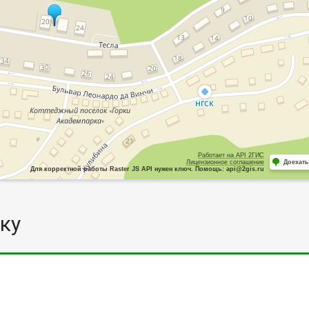
Работает на API 2ГИС
Лицензионное соглашение
Доехать
Для корректной работы Raster JS API нужен ключ. Помощь: api@2gis.ru
ку