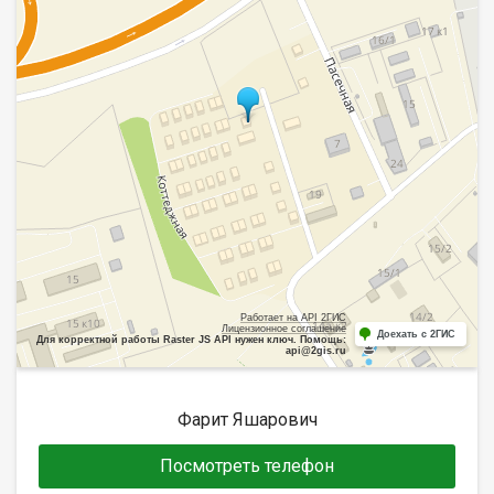
Работает на API 2ГИС
Лицензионное соглашение
Доехать с 2ГИС
Для корректной работы Raster JS API нужен ключ. Помощь:
api@2gis.ru
Фарит Яшарович
Посмотреть телефон