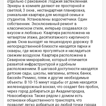
отдельно с раковиной. Лоджия застекленная.
Эркеры в комнате делают ее просторной и
светлой, 3 окна , нестандартная планировка,
уникальная квартира для молодой семьи и
студентов. Установлены водосчетчики. Один
собственник. Эксклюзивный ремонт в
классическом стиле, интерьер создавался со
вкусом и любовью. Квартира расположена на
четвертом этаже, десятиэтажного кирпичного
дома. Окна выходят на пешеходную дорожку. В
непосредственной близости находятся парки и
скверы, где можно прогуляться и насладиться
свежим воздухом. Квартира расположена в
Северном микрорайоне, который отличается
развитой инфраструктурой и удобным
расположением. В шаговой доступности находятся
детские сады, школы, магазины, аптеки, банки,
бассейн Ремикс, пляж и другие необходимые
объекты. В 10-15 минут ходьбы от дома находится
железнодорожный вокзал, что создает без пробок,
через город добираться до Академгородка,
Новосибирска. Также рядом с домом есть
остановки общественного транспорта, что
позволит легко добраться до любой точки города