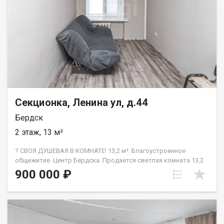
Секционка, Ленина ул, д.44
Бердск
2 этаж, 13 м²
? СВОЯ ДУШЕВАЯ В КОМНАТЕ! 13,2 м². Благоустроенное
общежитие. Центр Бердска. Продается светлая комната 13,2
кв.м. в благоустроенном общежитии. Главная фишка —
900 000 ₽
собственный душ и раковина прямо в комнате! Не нужно
подстраиваться под соседей. В секции всего 4 комнаты,
места общего пользования после свежего ремонта.
Идеальный старт для студента, молодого специалиста или
способ сохранить деньги (сдается в аренду очень легко).