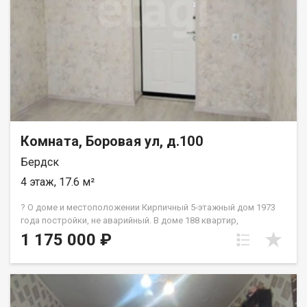
привлекательным для студентов или преподавателей. Объект
полностью соответствует критериям для использования
средств материнского капитала. Возможен просмотр в
любое удобное для вас время. Код пользователя: 134809
Номер в базе: 9911052
Комната, Боровая ул, д.100
Бердск
4 этаж, 17.6 м²
? О доме и местоположении Кирпичный 5-этажный дом 1973
года постройки, не аварийный. В доме 188 квартир,
управляющая компания УК «Вербена». Рядом остановка
1 175 000 ₽
общественного транспорта — маршруты до любой точки
Бердска и до Речного вокзала. В шаговой доступности: ТЦ,
аптеки, магазины, школы, детские сады, поликлиника. Рядом
сосновый бор и пляж. ?️ Состояние комнаты После ремонта
никто не жил. Выполнены работы: — Новое пластиковое окно