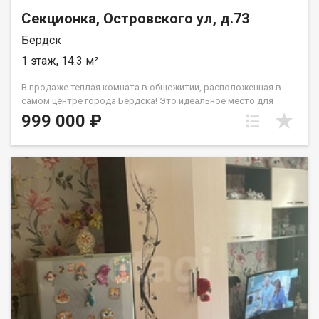
Секционка, Островского ул, д.73
Бердск
1 этаж, 14.3 м²
В продаже теплая комната в общежитии, расположенная в
самом центре города Бердска! Это идеальное место для
жизни, где все необходимое находится в шаговой
999 000 ₽
доступности. Вокруг вас — детские сады, школы, медицинские
учреждения, а также центры досуга и развлечений. Остановка
общественного транспорта всего в нескольких минутах
ходьбы, что делает передвижение по городу максимально
удобным. В секции проживает всего одна семья, что
обеспечивает тишину и спокойствие. Это отличный вариант
для студентов, которые ищут свое первое жилье, а также
привлекательная инвестиция для тех, кто хочет приумножить
свои средства. Ваша новая жизнь начинается здесь!
Идеальное расположение позволит с легкостью
пользоваться преимуществами городской инфраструктуры:
рядом находятся образовательные учреждения, медицинские
центры, зоны отдыха и развлечения, продовольственные
магазины. Транспортная доступность порадует даже самого
занятого жителя, ведь остановка расположена буквально в