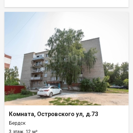
пластиковое окно. Помещение очень тёплое, а из вложений —
поклеить обои и побелить потолок. Это отличный вариант
для инвестиций: недвижимость стабильно востребована у
арендаторов, тем более что в пяти минутах ходьбы находится
техникум. В шаговой доступности — магазины, спортзал,
остановка общественного транспорта, поликлиника, парк
Победы и железнодорожный вокзал, а также 4 детских сада и
2 школы. В покупку этой комнаты можно вложить
материнский капитал. Юридическое сопровождение на
каждом этапе сделки. Просмотр по предварительной
договорённости. Код пользователя: 177463 Номер в базе:
12600382
Комната, Островского ул, д.73
Бердск
3 этаж, 12 м²