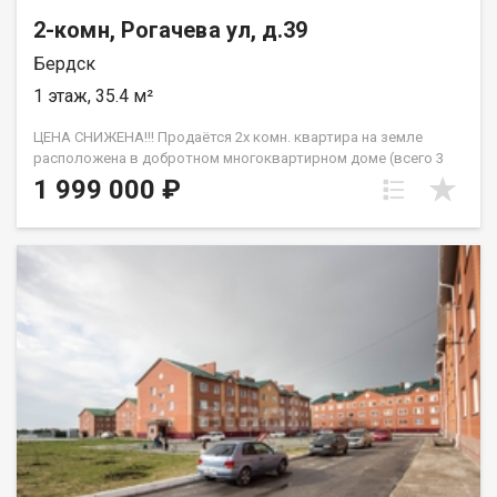
2-комн, Рогачева ул, д.39
Бердск
1 этаж, 35.4 м²
ЦЕНА СНИЖЕНА!!! Продаётся 2х комн. квартира на земле
расположена в добротном многоквартирном доме (всего 3
квартиры). Отопление печь, центральный водопровод. Газ по
1 999 000 ₽
меже. Отдельный вход, холодные сенки, из которых уже
осуществляется вход в квартиру. Есть участок земли, баня с
предбанником, гараж с погребом. Также перед домом есть
палисадник с посадками ягодных культур и цветов. Удобная
транспортная развязка, магазины, аптеки. Один взрослый
собственник. Быстрый выход в сделку! Дополнительно
оплачивается комиссия с покупателя. Код пользователя:
200313 Номер в базе: 10892198