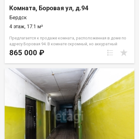
Комната, Боровая ул, д.94
Бердск
4 этаж, 17.1 м²
Предлагается к продаже комната, расположенная в доме по
адресу Боровая 94. В комнате скромный, но аккуратный
ремонт, металлическая дверь. Есть возможность подвести
865 000 ₽
воду в комнату. Сам дом расположен удачно: В шаговой
доступности магазины - Чижик, Пятерочка, фруктово-
овощные лавки, пекарня, пункты выдачи. В десяти минутах
ходьбы - школа, поликлиника и детский сад. Звоните!
Покажем в удобное для Вас время. Код пользователя: 175920
Номер в базе: 12808059