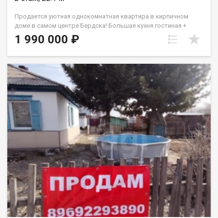
Продается уютная однокомнатная квартира в кирпичном
доме в самом центре Бердска! Большая кухня гостиная +
спальня. Свежий ремонт, пластиковые окна, комфортный 2
1 990 000 ₽
этаж. Хорошие соседи, тихо, спокойно по домашнему! В
шаговой доступности остановка ДК, Универмаг. Удобная
транспортная развязка в Академгородок, Новосибирск. До
ЖД Вокзала пешком 15 минут. Детские сады, школы, учебные
заведения в 10 минутах пешком от дома. Крупные сетевые
магазины, аптеки, салоны красоты, поликлиники все рядом!
Отличный вариант для старта первой недвижимости, для
семейной пары с ребёнком или для родителей. Квартира
находится в доме Общежития, места общего пользования
(санузел, душевая в идеальном состоянии), также квадраты и
коммуникации позволяют сделать свой санузел/душевую,
отделив 2-3 квадрата в одной из комнат квартиры. Вода и
сливы присутствуют. Подходит под ипотеку и материнский
капитал. Ключи в агенстве! Организуем показ в удобное
время! Звоните! Код пользователя: 134809 Номер в базе:
11976803