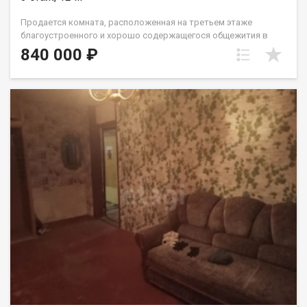
Продается комната, расположенная на третьем этаже
благоустроенного и хорошо содержащегося общежития в
самом центре Бердска. Комната выгодно отличается на
840 000 ₽
рынке Бердска своим расположением. На входе в общежитие
установлена система видеонаблюдения, а в подъезде
недавно завершен косметический ремонт. Помещение
характеризуется спокойной атмосферой и ответственными
соседями. Планировка функциональна и предусматривает
возможность комфортного размещения. Один собственник
взрослый. школа/колледж/магазины/детский сад/аптеки
Железнодорожная станция в 15 минутах пешком, автобусная
остановка в 5и минутах ходьбы. Это предложение
представляет собой практичное и экономичное решение для
инвестирования или самостоятельного проживания с
минимальными затратами времени на ежедневные
перемещения по городу. Объект готов к заселению и не
требует дополнительных вложений. Код пользователя:
184817 Номер в базе: 9675068