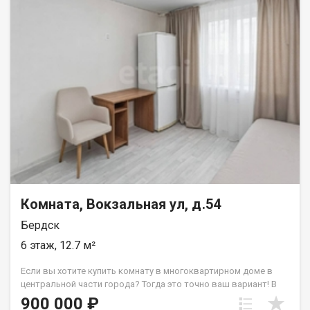
Рядом остановка, школа №1, магазины. До Новосибирска
прямой маршрут. Без обременений, полная юридическая
чистота. Простой договор. Свободная продажа. Покажем.
Жду вашего звонка. Код пользователя: 197492 Номер в базе:
11990928
Комната, Вокзальная ул, д.54
Бердск
6 этаж, 12.7 м²
Если вы хотите купить комнату в многоквартирном доме в
центральной части города? Тогда это точно ваш вариант! В
комнате сделан свежий ремонт, заменены пластиковые окна,
900 000 ₽