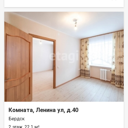
проживанию. Преимущества: Наличие коменданта
обеспечивает порядок и безопасность в здании. Удобное
расположение на 4 этаже позволяет избежать шума от
первого этажа и одновременно обеспечивает легкий доступ
без необходимости подниматься на высокие этажи. Комната
идеально подойдет как для студентов, так и для тех, кто ищет
доступное жилье в городе. Отличный вариант для одного
человека или пары. Идеальная транспортная доступность и
развитая инфраструктура транспорт, школы, сады, парк, лес,
санатории,больницы, техникум, спортивные комплексы. В 500
м находится Обское море. Не упустите возможность стать
владельцем собственного уголка! Звоните прямо сейчас,
чтобы договориться о просмотре. Рядом с объектом
находятся:1 школа,3 детских сада,6 продуктовых магазинов,1
спортивное учреждение,1 колледж,1 образовательный центр.
Возможен обмен на вашу недвижимость. Возможна продажа
в рассрочку. При звонке, пожалуйста, сообщите номер
варианта - JV009054113742.
Комната, Ленина ул, д.40
Бердск
2 этаж, 22.1 м²