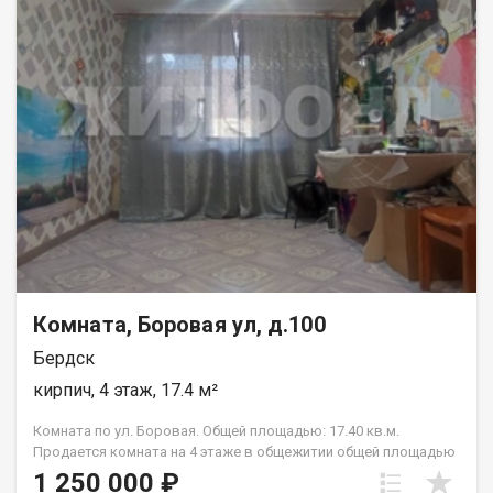
с видом во двор — Новая входная дверь — Настелен новый
линолеум, свежие обои — Заменена электропроводка, новые
розетки и выключатели Места общего пользования в
хорошем состоянии. ? Инфраструктура общежития — Вход
охраняет консьерж, круглосуточный контроль — Широкие
коридоры, каменный пол — Санузел общий, раздельный на
мужской и женский — Оборудована прачечная для установки
стиральной машины — Комната расположена рядом с кухней
? Юридическая чистота — Никто не прописан — Обременений
нет — Один взрослый собственник Код пользователя: 203383
Номер в базе: 13178514
Комната, Боровая ул, д.100
Бердск
кирпич, 4 этаж, 17.4 м²
Комната по ул. Боровая. Общей площадью: 17.40 кв.м.
Продается комната на 4 этаже в общежитии общей площадью
17,4 м. Комната находится в хорошем состоянии и готова к
1 250 000 ₽