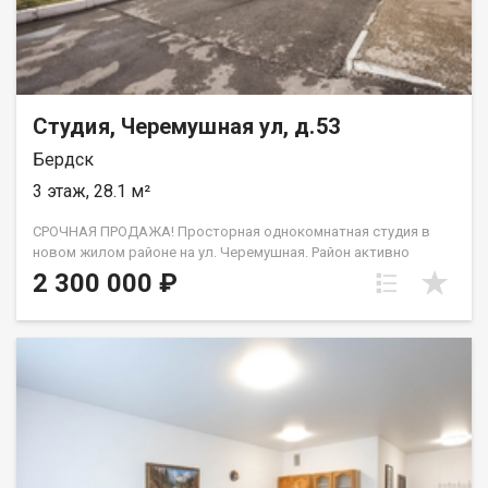
Студия, Черемушная ул, д.53
Бердск
3 этаж, 28.1 м²
СРОЧНАЯ ПРОДАЖА! Просторная однoкомнaтная студия в
новом жилом районе на ул. Черемушная. Район активно
застраивается многоквартирными и индивидуальными
2 300 000 ₽
жилыми домами, развивается инфраструктура. Хорошая
транспортная доступность, рядом с домом остановка
общественного транспорта, магазин. Просторный
благоустроенный двор с оборудованной детской площадкой,
много парковочных мест. Дополнительный бонус - чистый
воздух и близость к природе. Студия в хорошем состоянии,
выполнен косметический ремонт. Окно выходит на
солнечную сторону. Жилая площадь 28,1м2. Санузел
совмещенный. Чистый подъезд, спокойные соседи.
Встречный вариант подобран, торг возможен! Быстрый