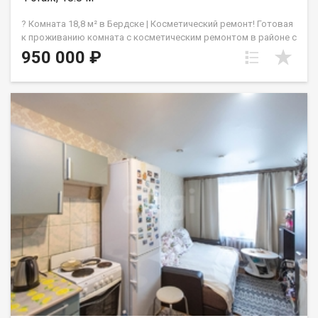
? Комната 18,8 м² в Бердске | Косметический ремонт! Готовая
к проживанию комната с косметическим ремонтом в районе с
развитой инфраструктурой. Отличный вариант для тех, кто
950 000 ₽
ищет компактное и недорогое жилье с транспортной
доступностью. В общежитии есть комендант! ? Детали
объекта: ? Состояние: требует ремонта, поэтому можете
использовать свои предпочтения по ремонту. ? Площадь/
Этаж: 18,8 м² (кухня общая), 4 этаж. ⚖️ Юридическая
информация: 1 собственник взрослый, без обременений. ?️
Расположение и инфраструктура: ? Транспорт: До остановки 3
минуты пешком (автобус №6, маршрутка
№14/№17/№332/№325). ? Рядом: санаторий "Рассвет",
санаторий "Сибиряк" и парк отдыха "На камнях" ? Звоните
сейчас, чтобы записаться на просмотр! Показываю в удобное
для вас время. Код пользователя: 115628 Номер в базе:
6783844