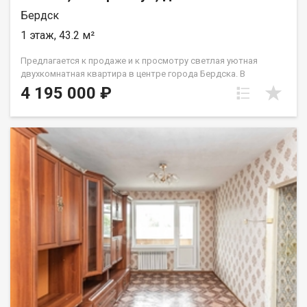
Номер в базе: 12927723
Бердск
1 этаж, 43.2 м²
Предлагается к продаже и к просмотру светлая уютная
двухкомнатная квартира в центpе города Бердска. В
квартире выполнен свежий косметический ремонт: на полу
4 195 000 ₽
линолеум, натяжные потолки, пластиковые окна, новые
межкомнатные двери, хорошая железная входная дверь.
Чугунные радиаторы отопления, зимой очень тепло. Соседи
тихие, спокойные люди. Инфраструктура: для комфортной
жизни находится рядом, школа, детские сады, супермаркеты,
остановка общественного транспорта. Помогу одобрить
заявку на ипотеку даже если нет официального дохода.
Полное юридическое и документальное сопровождение,
покупателю – Гарантийный сертификат от компании на
полную стоимость сделки. Не бойтесь брать ипотеку,
обзаведитесь своим жильем сейчас и зафиксируйте цену на
квартиру (начнет опускаться ставка по ипотеке – начнут
подниматься цены на жилье!), учтите возможность
рефинансирования ставки! Звоните – объясню детали. Код
пользователя: 105400 Номер в базе: 5286485