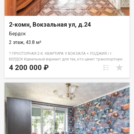
2-комн, Вокзальная ул, д.24
Бердск
2 этаж, 43.8 м²
? ПРОСТОРНАЯ 2-К. КВАРТИРА У ВОКЗАЛА + ЛОДЖИЯ / г.
БЕРДСК Идеальный вариант для тех, кто ценит транспортную
доступность и уют без лишнего хлама. Эта светлая квартира
4 200 000 ₽
на комфортном втором этаже полностью готова к вашему
дизайн-проекту: старая мебель вывезена, частичный ремонт,
осталась только стенка в гостиной — отличная база для
создания интерьера. Просторная лоджия с остеклением
станет вашим любимым местом для утреннего кофе, а
наличие общего тамбура всего на две квартиры обеспечивает
дополнительный уровень приватности и тишины. Детали
объекта: ? Планировка: 2 раздельные комнаты
(изолированные), просторная кухня, прихожая.
? Особенности: Остекленная лоджия (дополнительное тепло и
свет), тамбур на 2 хозяев (минимум соседей).
? Состояние: Частичный ремонт, полная готовность к