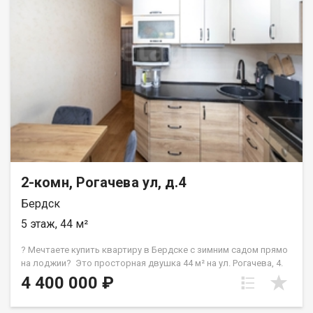
ипотечным решением. Код пользователя: 154180 Номер в
базе: 13219413
2-комн, Рогачева ул, д.4
Бердск
5 этаж, 44 м²
? Мечтаете купить квартиру в Бердске с зимним садом прямо
на лоджии? Это просторная двушка 44 м² на ул. Рогачева, 4.
Главная фишка — две застекленные лоджии, одна с теплым
4 400 000 ₽
полом (готовый кабинет или место для релакса круглый год).
Детали объекта: ✅ 2 лоджии, одна из которых с теплым