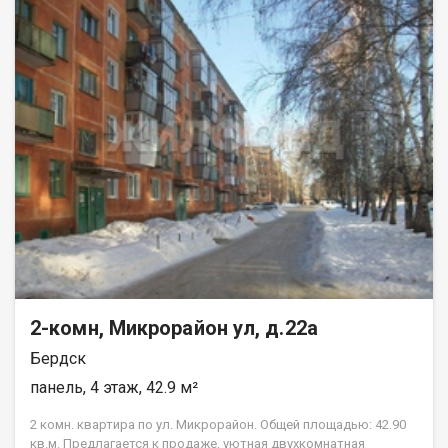
никаких сюрпризов. Расположение — главное преимущество.
В шаговой доступности детские сады, школы, поликлиника,
супермаркеты и остановки. Центральная часть города: до
всех социальных и коммерческих объектов рукой подать.
Рядом парковые зоны — отличное место для прогулок. Дом с
центральным отоплением, водоснабжением и газом, но в
квартире установлена заглушка, печь электрическая, при
необходимости можно подключить обратно газ. Эта квартира
подойдет и для жизни, и для инвестиций — район стабильно
востребован у арендаторов. Можно оформить ипотеку:
поможем с выбором выгодных условий от банков-партнеров.
Сделку сопровождаем юридической проверкой документов и
даем гарантийный сертификат. Торг уместен. Звоните —
договоримся на показ в удобное время. Код пользователя:
140558 Номер в базе: 13528269
2-комн, Микрорайон ул, д.22а
Бердск
панель, 4 этаж, 42.9 м²
2 комн. квартира по ул. Микрорайон. Общей площадью: 42.90
кв.м. Предлагается к продаже, уютная двухкомнатная