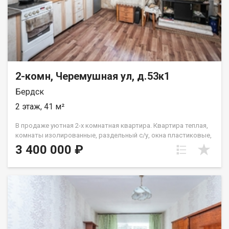
Вам предлагаем? 1. Быстрый выход на сделку. 2. Подходит
под любые виды расчета. 3. Гарантия безопасности сделки. 4.
Юридическое сопровождение. Приглашаем на просмотр! Код
пользователя: 137860 Номер в базе: 12518265
2-комн, Черемушная ул, д.53к1
Бердск
2 этаж, 41 м²
В продаже уютная 2-х комнатная квартира. Квартира теплая,
комнаты изолированные, раздельный с/у, окна пластиковые,
дверь железная. Meбeль оcтaетcя по договоpенноcти. В
3 400 000 ₽
непосредственной близости остановка общественного
транспорта. Вся инфраструктура в шаговой доступности. Без
обременений. Чистая продажа. Помощь в получением
положительного ипотечного решения. Организуем
оперативный показ по предварительной договоренности.
Предоставим полную информацию по объекту недвижимости
при показе. Найдем индивидуальное и оптимальное решение
для ситуации каждого покупателя. Код пользователя: 114521