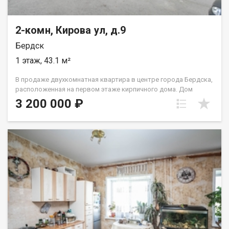
2-комн, Кирова ул, д.9
Бердск
1 этаж, 43.1 м²
В продаже двухкомнатная квартиpа в центре города Бердска,
расположенная на первом этаже кирпичного дома. Дом
кирпичный, в квартире зимой тепло, а летом не жарко.
3 200 000 ₽
Квартира на стадии капитального ремонта. Выполнена
перепланировка, благодаря которой возвели новые стены из
сибита, сделали большой санузел, просторную кухню-
гостиную и спальню с гардеробной комнатой. Обратите
внимание! Пока ремонт не доделан квартира продается по
низкой стоимости, как только сделают пол, оштукатурят
стены, стоимость квартиры значительно вырастит! Удачное
расположение дома: в шаговой доступности находятся
детские сады, школы, лицей, магазины, остановка
общественного транспорта, есть всё необходимое для
комфортного проживания. В 5-10 минутах ходьбы
центральный парк, парк Победы. Один взрослый
собственник, встречный вариант подбирать не нужно. Что мы