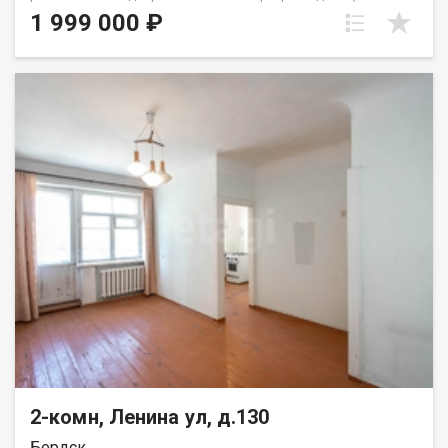
квартиры). Отопление печь, центральный водопровод. Газ по
1 999 000 ₽
меже. Отдельный вход, холодные сенки, из которых уже
осуществляется вход в квартиру. Есть участок земли, баня с
предбанником, гараж с погребом. Также перед домом есть
палисадник с посадками ягодных культур и цветов. Удобная
транспортная развязка, магазины, аптеки. Один взрослый
собственник. Быстрый выход в сделку! Дополнительно
оплачивается комиссия с покупателя. Код пользователя:
200313 Номер в базе: 10892198
2-комн, Ленина ул, д.130
Бердск