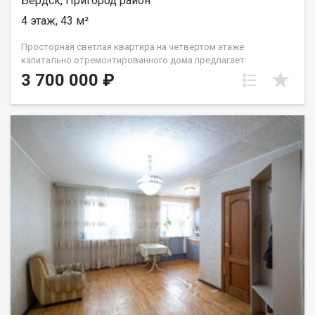
Бердск, Пригород район
4 этаж, 43 м²
Просторная светлая квартира на четвертом этаже
капитально отремонтированного дома предлагает
комфортное проживание в одном из самых экологически
3 700 000 ₽
благоприятных районов города. В 2024 году проведен
комплексный капитальный ремонт, включающий утепление
фасада, замену кровли, инженерных коммуникаций и
приборов учета, что гарантирует долговременную
надежность и минимальные эксплуатационные расходы.
Квартира функционально обустроена, имеет балкон, а санузел
отделан качественным кафелем и укомплектован новой
современной сантехникой. В квартире пластиковые окна ! В
квартире все счетчики заменены! В подвале имеется
кладовка. Ключевым преимуществом является уникальное
расположение: в непосредственной близости начинается
лесной массив и Ботанический сад, а в нескольких минутах
ходьбы — берег Обского водохранилища с благоустроенной
набережной и территорией парк-отеля «Хвоя».
Инфраструктура развита идеально: детский сад и школа
находятся в трех минутах пешком, так же как супермаркеты и
аптеки. Остановка общественного транспорта обеспечивает
быстрое сообщение с Академгородком, Речным вокзалом и