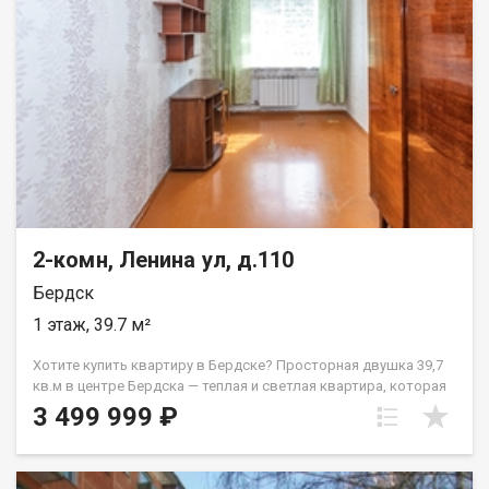
Номер в базе: 5377001
2-комн, Ленина ул, д.110
Бердск
1 этаж, 39.7 м²
Хотите купить квартиру в Бердске? Просторная двушка 39,7
кв.м в центре Бердска — теплая и светлая квартира, которая
ждет своего хозяина. Комнаты изолированные, санузел
3 499 999 ₽
раздельный, потолки ровные, внутри чисто. Квартира
требует ремонта, но уже сейчас видно: здесь будет уютно.
Один взрослый собственник, документы готовы к сделке —