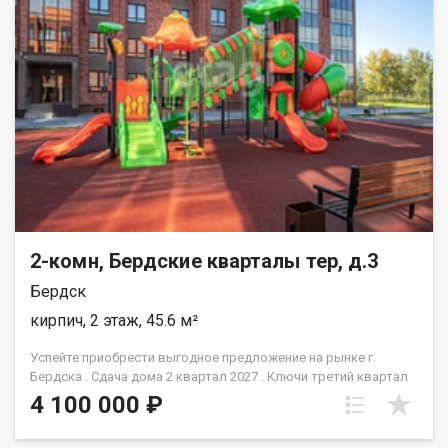
шаговой доступности знаменитый аквапарк Хвоя. До Нового
поселка пешком 10 минут, а там вся инфраструктура для вас,
многочисленные магазины, аптеки, детский сад, школа,
поликлиника. Продажа в связи с переездом в другой город,
документы в порядке и готовы к сделке. Возможен обмен на
вашу недвижимость. Возможна продажа в рассрочку. При
звонке, пожалуйста, сообщите номер варианта -
JV002054178035.
2-комн, Бердские кварталы тер, д.3
Бердск
кирпич, 2 этаж, 45.6 м²
Успейте приобрести выгодное предложение на рынке г.
Бердска . Сдача дома 2 квартал 2027 . Ключи третий квартал
2027.Подходит под семейную ипотеку 6% Квартир в наличии
4 100 000 ₽
мало! Ремонт: предчистовая отделка, электричество
заведено, проводка выполнена. Инфраструктура: развитая –