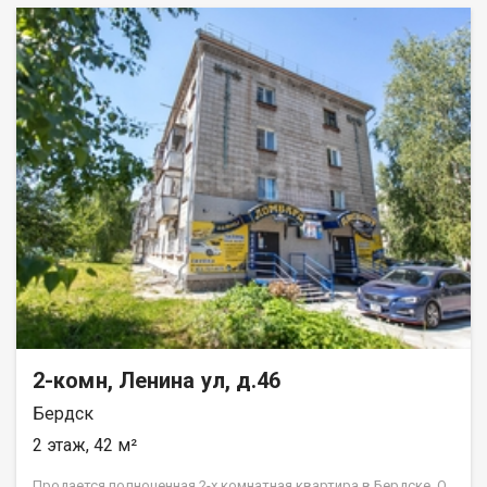
рядом магазины, пункты выдачи , остановка, детская
площадка , так же в доме будет построен муниципальный д.
сад. Можно использовать МАТЕРИНСКИЙ КАПИТАЛ в
ПЕРВОНАЧАЛЬНЫЙ ВЗНОС.Гарантия безопасной сделки ,
полное юридическое сопровождение , помощь в ипотечном
решении . Код пользователя: 195172 Номер в базе: 13229629
2-комн, Ленина ул, д.46
Бердск
2 этаж, 42 м²
Продается полноценная 2-х комнатная квартира в Бердске. О