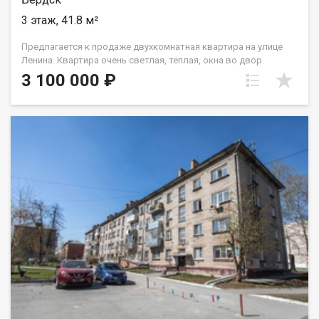
3 этаж, 41.8 м²
Предлагается к продаже двухкомнатная квартира на улице
Ленина. Квартира очень светлая, теплая, окна во двор.
Дорогу не слышно совсем. Комнаты смежные (16,2 кв.м. и 10,2
3 100 000 ₽
кв.м.), кухня 6,4 кв.м. Сан.узел совмещен. В доме газ, с
продуманной системой поступления и перекрытия. В двух
минутах от дома ост. Спортивная (8 городских маршрутов). В
пешей доступности д/сад № 24 «Пчелка», №6 «Светлячок», №
19 «Шустрик», Лицей №7, Биатлонный комплекс. Магазины:
Мария-Ра, Магнит, Продсиб. Гарантия безопасной сделки.
Помощь в получении ипотеки. Дополнительно оплачивается
комиссия с покупателя. Код пользователя: 102317 Номер в
базе: 12638574