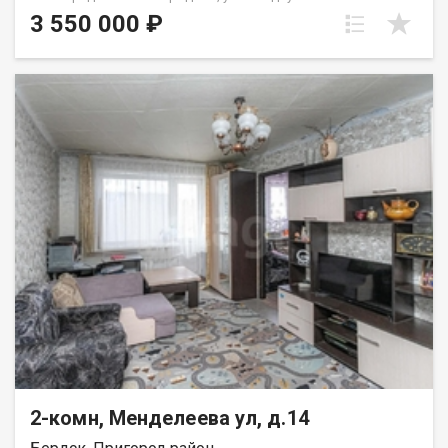
квартира в микрорайоне города Бердска! Комнаты
3 550 000 ₽
расположены на две стороны дома, выходят во двор. Шума
от дороги нет. Комнаты изолированные, санузел раздельный.
Район с развитой инфраструктурой для комфортного
проживания - школы, детские сады, магазины, аптеки,
спортивные объекты, культурно-развлекательные
учреждения, парки отдыха, поликлиники. Удобная
транспортная развязка, как по городу, так и в
Академгородок, и Новосибирск. Приглашаем на просмотры!
Рядом с объектом находятся:2 школы,3 детских сада,9
продуктовых магазинов,3 спортивных учреждения,1
колледж,1 образовательный центр. Возможен обмен на вашу
недвижимость. Возможна продажа в рассрочку. При звонке,
пожалуйста, сообщите номер варианта - JV002054162629.
2-комн, Менделеева ул, д.14