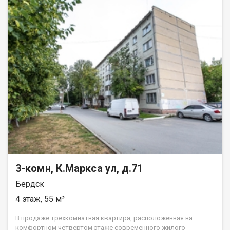
Удобная планировка, позволяющая эффективно
использовать пространство. - Размещение квартиры на
солнечной стороне, благодаря чему она наполняется
естественным светом и теплом. - Развитая инфраструктура: в
шаговой доступности находятся остановки общественного
транспорта, ж/д станция, медицинские учреждения, 5 школ, 6
детских садов, что позволяет выбрать наиболее подходящий
вариант для вашего ребенка, супермаркеты и торговые
центры и многое другое, необходимое для комфортной жизни.
Это идеальное место, как для жизни одиноких людей, так и
для молодой семьи с ребятишками. Организуем оперативный
показ по предварительной договоренности. Предоставим
полную информацию по объекту недвижимости при показе.
Найдем индивидуальное и оптимальное решение для ситуации
каждого покупателя! Звоните для организации просмотра!
Код пользователя: 136578 Номер в базе: 5712208
3-комн, К.Маркса ул, д.71
Бердск
4 этаж, 55 м²
В продаже трехкомнатная квартира, расположенная на
комфортном четвертом этаже современного жилого