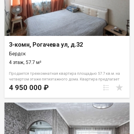
всего в 5 минутах неспешной прогулки, что особенно важно
для семей с детьми. Широкий двор гарантирует отсутствие
проблем с парковкой, что является немаловажным
фактором в условиях городской жизни. Показ в любое
удобное время по предварительной договоренности. Помощь
в получении одобрения ипотечного решения. Код
пользователя: 187831 Номер в базе: 5681097
3-комн, Рогачева ул, д.32
Бердск
4 этаж, 57.7 м²
Продается трехкомнатная квартира площадью 57.7 кв.м. на
четвертом этаже пятиэтажного дома. Квартира предлагает
рациональную планировку с изолированными комнатами, что
4 950 000 ₽
создает условия для комфортного проживания семьи. Кухня
площадью 7 кв.м. функционально организована. Квартира
требует ремонта и представляет собой отличную основу для
создания современного жилого пространства под ваши
предпочтения. В подъезде выполнен современный
косметический ремонт. Ключевым преимуществом является
локация в развитом районе с полноценной инфраструктурой.
В пяти минутах ходьбы расположена школа, в пешей