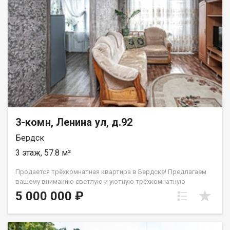
доступности — детские сады «Теремок» и «Дельфин», а также
центр развития ребенка. Рядом с домом находятся
продуктовые магазины для ежедневных нужд. Микрорайон
обладает отличной транспортной доступностью,
обеспечивающей быструю связь с ключевыми районами
города. Это надежный и практичный вариант для
постоянного проживания, где преимущества удачного
расположения сочетаются с потенциалом объекта, готового
стать современным и комфортным жильем. Приглашаем на
просмотр. Код пользователя: 198329 Номер в базе: 11947602
3-комн, Ленина ул, д.92
Бердск
3 этаж, 57.8 м²
Продается трёхкомнатная квартира в Бердске! Предлагаем
вашему вниманию светлую и уютную трёхкомнатную
квартиру, площадью 57,8 кв. м, расположенную на идеальном
5 000 000 ₽
3 этаже четырехэтажного дома. Квартира с хорошим
ремонтом, что позволит вам сразу же переехать и
наслаждаться комфортом нового жилья. Преимущества: -