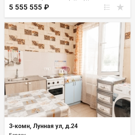
остаётся шкаф, а на кухне — гарнитур. Квартира расположена
5 555 555 ₽
в спальном районе с развитой инфраструктурой: во дворе
детский сад, в пяти минутах ходьбы школа, аптеки и магазины.
Рядом удобная транспортная развязка. В шаговой
доступности парк Победы и стадион «Восток» — отличные
возможности для прогулок и занятий спортом. Приглашаем
на просмотр в удобное для вас время! Код пользователя:
134809 Номер в базе: 12252862
3-комн, Лунная ул, д.24