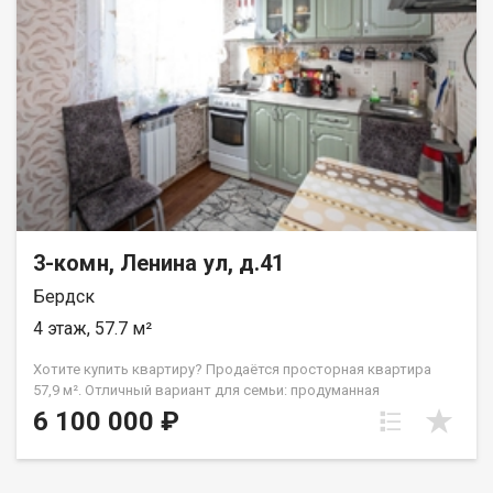
магазина - 3 минуты. Двор закрыт для проезда посторонних
машин, во дворе большая детская площадка, на территории
двора хорошее озеленение, посажены молодые сосны и
пихты, так же взрослые деревья обеспечивают приятную
тень и приватность площадки. Звоните и мы организуем для
вас показ! Код пользователя: 151404 Номер в базе: 10581619
3-комн, Ленина ул, д.41
Бердск
4 этаж, 57.7 м²
Хотите купить квартиру? Продаётся просторная квартира
57,9 м². Отличный вариант для семьи: продуманная
планировка, детская площадка и центр города. Заезжайте и
6 100 000 ₽
живите! ? Планировка и ремонт: • Площадь: 57,9 кв.м. •
Перепланировка полностью узаконена — никаких проблем с
одобрением ипотеки банком! • Отделка: натяжные потолки, на