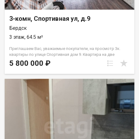
3-комн, Спортивная ул, д.9
Бердск
3 этаж, 64.5 м²
Приглашаем Вас, уважаемые покупатели, на просмотр 3к.
квартиры по улице Спортивная дом 9. Квартира на две
стороны- обеспечивается хорошее проветривание, а также
5 800 000 ₽
солнце бывает поочередно с каждой стороны. КВАРТИРА:
-все окна-пластик, -сан. узел раздельный, кафель до потолка,
- на полу линолеум, - застеклен и утеплены балкон и лоджия.
Стоит отметить, что комнаты имеют хорошую геометрию-
квадрат, соответственно их крайне легко мебелировать или
зонировать. Просторный зал (17,5кв.м) встретит Ваших
гостей за большим столом, а две комнаты по 11,5 и 10,4 кв.м.
идеальны в качестве спальни и детской. ДОМ: -с торца дома
парк для прогулок, -ост. Музей в 100 метрах, -в радиусе 150
метров три магазина крупных торговых сетей -15 минут
пешком до электрички Квартира подойдет как для большой
семьи, так и для людей, желающих жить в комфорте. Вся
стоимость в договоре купли-продажи. Спешите записаться на