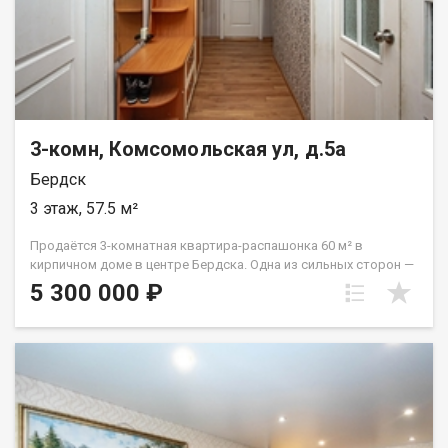
12600754
3-комн, Комсомольская ул, д.5а
Бердск
3 этаж, 57.5 м²
Продаётся 3-комнатная квартира-распашонка 60 м² в
кирпичном доме в центре Бердска. Одна из сильных сторон —
планировка. Здесь нет «пустых» метров: коридор Г-образный,
5 300 000 ₽
но не просто большой, а реально удобный и функциональный.
Пространство грамотно разделяет квартиру и делает её
максимально комфортной. Сразу при входе — прихожая,
дальше комнаты расположены так, что никто никому не
мешает: две по 11 м² и одна 16 м² с выходом на остеклённый
балкон. Кухня 7,5 м², раздельный санузел (ванна 2,6 м² и
туалет 1,2 м²). Окна на две стороны — квартира хорошо
проветривается и всегда светлая. Состояние — косметика: