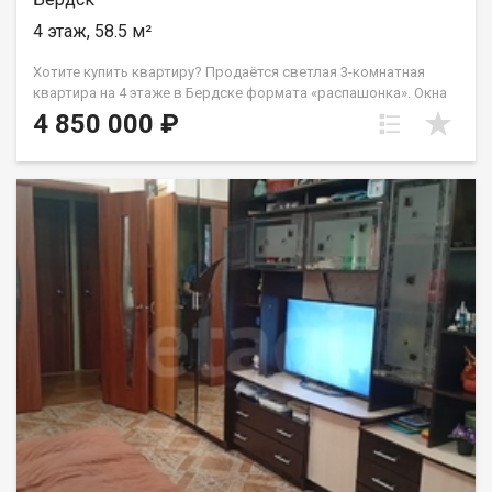
4 этаж, 58.5 м²
Хотите купить квартиру? Продаётся светлая 3-комнатная
квартира на 4 этаже в Бердске формата «распашонка». Окна
на две стороны — тихо, светло, всегда свежий воздух. ✅
4 850 000 ₽
Планировка и ремонт: • Изолированные комнаты • В двух
комнатах: новые обои, натяжной потолок, линолеум •
Комната, коридор, кухня и санузел— требуют ремонта: можно
сделать под себя • Есть балкон и кладовая комната ✅
Локация — главная ценность: • Тихий район у соснового леса и
с выходом на берег Бердского залива • Пляж «Дюны» — 10
минут пешком • Санаторий «Парус», магазин «Ярче» — в
шаговой доступности • Остановка общественного транспорта
— минута ходьбы (ходит 13 маршрут) • Школы, детские сады в
5 минутах езды на авто • Лыжная база "Метелица" в 5 минутах
пешком ✅ Бонусы: • Персональное парковочное место за
домом — оплачено на год вперёд, остаётся вам • Зелёный
двор с новой детский площадкой • Открыты к предложениям
по цене ✅ Документы: • 2 собственника взрослых • Нет
обременений ? Звоните или пишите в чат Авито. Покажу в
удобное время) Код пользователя: 190771 Номер в базе:
12688942