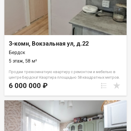
просмотр и купите квартиру для жизни уже сегодня! Код
пользователя: 54332 Номер в базе: 7782444
3-комн, Вокзальная ул, д.22
Бердск
5 этаж, 58 м²
Продам трехкомнатную квартиру с ремонтом и мебелью в
центре Бердска! Квартира площадью 58 квадратных метров.
Все комнаты изолированы, в двух комнатах и коридоре есть
6 000 000 ₽
встроенные шкафы с зеркальными дверями. Вся мебель
остается новому владельцу. Кухня полностью оборудована
мебелью и техникой. Есть холодильник, варочная панель,
духовой шкаф, посудомоечная машина. В ванной стиральная
машина встроена под раковину, санузел совмещен, что
позволяет рационально использовать пространство.
Квартира находится в самом центре, до вокзала пешком 4
минуты, до детского сада - 2 минуты, до школы - 3 минуты, до