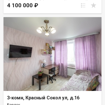
ремонт. Во всех комнатах заменены окна на качественные
4 100 000 ₽
пластиковые. Сан. узел раздельный, недавно заменена
система канализации. Комфортный 2-й этаж. Несмотря на то,
что квартира угловая, она очень теплая. Имеется небольшая
гардеробная ниша, которая при необходимости может быть
убрана, сделав одну из комнат просторнее. прошу обратить
внимание в квартире нет балкона. Весьма удачное
расположении: практически во дворе располагается детский
сад, рядом лицей № 6 школа, большой каток, шахматная
школа. Удобная транспортная развязка. Один собственник,
быстрый выход на сделку. Приглашаем на просмотр. Показ в
удобное для Вас время. Возможна покупка в ипотеку с
использованием материнского капитала Код пользователя:
181023 Номер в базе: 5423613
3-комн, Красный Сокол ул, д.16
Бердск