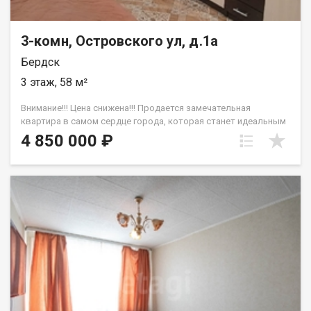
3-комн, Островского ул, д.1а
Бердск
3 этаж, 58 м²
Внимание!!! Цена снижена!!! Продается замечательная
квартира в самом сердце города, которая станет идеальным
местом для комфортной жизни! Это уютное, светлое и очень
4 850 000 ₽
теплое жилье расположено на комфортном среднем этаже,
что обеспечивает отличную шумоизоляцию и удобный доступ.
Вход в подъезд всегда чистый и ухоженный, что создаёт
приятное первое впечатление. Придомовая территория
регулярно очищается от снега и мусора, что позволяет
наслаждаться чистотой и порядком. Для семей с детьми во
дворе оборудована небольшая, но очень уютная детская
площадка, где ваши малыши смогут весело проводить время.
Отличная транспортная развязка позволит вам без труда
добраться в любой уголок города, а также до академгородка.
В шаговой доступности находятся современные спорт и
фитнес-центры, магазины и церковь, что делает жизнь здесь
максимально комфортной и удобной. Школа расположена