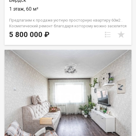
Бердск
1 этаж, 60 м²
Предлагаем к продаже уютную просторную квартиру 60м2 .
Косметический ремонт благодаря которому можно заселится
и жить первое время. 3 Изолированные комнаты с видом из
5 800 000 ₽
окна на все стороны. Кухня площадью 8м2. В шаговой
доступности расположены школы , детские сады , аптеки,
транспортные остановки , магазины и спорт комплекс Зима-
Лето . Работая с нами вы получаете гарантию безопасной
сделки, ПОЛНОЕ ЮРИДИЧЕСКОЕ СОПРОВОЖДЕНИЕ, ПОМОШЬ
В ИПОТЕЧНОМ РЕШЕНИИ . Код пользователя: 195172 Номер в
базе: 11875177