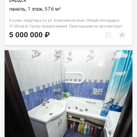
Бердск
панель, 1 этаж, 57.6 м²
3 комн. квартира по ул. Комсомольская. Общей площадью:
57.60 кв.м. Супер предложение. Приглашаем на просмотры!
Самая лучшая локация в г. Бердске - удобная транспортная
5 000 000 ₽
развязка, развитая инфраструктура, развлечения, отдых,
учеба и многое другое. Предлагается к продаже 3-х комнатная
квартира в центре г.Бердска (микрорайон Центр) в хорошем
состоянии. Для комфортной жизни, в шаговой доступности,
есть все - торговые центры, школы, детсады, колледжи,
спортивно-оздоровительные клубы, центры развития для
детей, салоны красоты, парки и аллеи для отдыха и вечерних
пробежек. Напротив через дорогу, - СОШ №2 Спектр, Лицей
№6, Экономический лицей, 2 колледжа - Медицинский и
Политехнический. В шаговой доступности - 5 детсадов
(комбинированного типа) - №3, 22, 27 (Родничок) и т.д. Рядом
множество аптек, салонов красоты и ТЦ Сибирский Версальи
крупные супермаркеты Лента, Пятерочка и розничные
магазины у дома. Для вечерних прогулок есть прекрасный
сквер - Аллея Героев. Большой благоустроенный двор,
множество парковочных мест!. Квартира светлая,
просторная, окна на две стороны. Комнаты все
изолированные, кухня большая квадратная, санузел