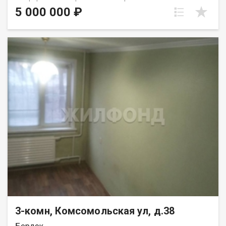
комплекса. Это идеальное предложение для семьи. Квартира
5 000 000 ₽
обладает продуманной планировкой, где каждый квадратный
метр служит своей цели. Три комнаты предоставляют
достаточно пространства для личных зон каждого члена
семьи, будь то детская, кабинет или спальня. Гостиная станет
сердцем вашего дома, местом для семейных вечеров и
приема гостей. Четвертый этаж – это оптимальное решение,
сочетающее в себе удобство доступа и приватность. Вы
будете избавлены от необходимости подниматься слишком
высоко, но при этом насладитесь тишиной и прекрасным
видом из окон, который не закрыт верхними этажами. Дом
находится в районе с развитой инфраструктурой: в
непосредственной близости расположены школы, детские
сады, магазины, парки и остановки общественного
транспорта. Удобная транспортная доступность позволит
быстро добраться до любой точки города. Эта квартира – не
просто квадратные метры, это возможность создать свою
собственную атмосферу, наполненную теплом и счастьем. Не
упустите свой шанс стать обладателем этой квартиры! Код
пользователя: 98753 Номер в базе: 12506384
3-комн, Комсомольская ул, д.38