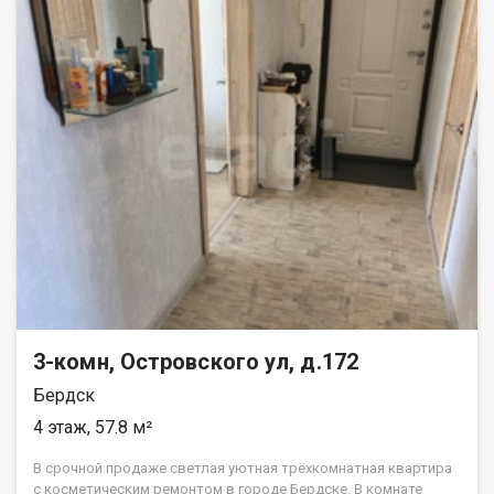
чуть дальше Бердский залив и Обское море. В квартире
изолированные комнаты, раздельный санузел. Выполнен
добротный косметический ремонт, установлены
пластиковые окна и натяжные потолки. Кухня остается. С
квартирой передается большая кладовая в подвальном
этаже, которую можно использовать для хранения вещей и
заготовок на зиму. У дома достаточно парковочных мест,
тихий зеленый двор. Порядочные соседи. Квартира без
обременений. Быстрый выход на сделку. Покажем по
предварительной договоренности. Видеообзор можно
посмотреть в объявлении. При необходимости - помощь в
получении наиболее выгодного ипотечного решения. Гарантия
безопасности сделки от Компании Этажи. Код пользователя:
123402 Номер в базе: 13584452
3-комн, Островского ул, д.172
Бердск
4 этаж, 57.8 м²
В срочной продаже светлая уютная трёхкомнатная квартира
с косметическим ремонтом в городе Бердске. В комнате