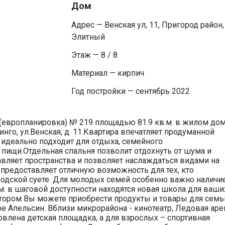
Дом
Адрес — Венская ул, 11, Пригород район,
Элитный
Этаж — 8 / 8
Материал — кирпич
Год постройки — сентябрь 2022
 (европланировка) № 219 площадью 81.9 кв.м. в жилом до
нго, ул.Венская, д. 11.Квартира впечатляет продуманной
 идеально подходит для отдыха, семейного
пищи.Отдельная спальня позволит отдохнуть от шума и
вляет пространства и позволяет наслаждаться видами на
 предоставляет отличную возможность для тех, кто
родской суете. Для молодых семей особенно важно наличи
: в шаговой доступности находятся новая школа для ваши
котором Вы можете приобрести продукты и товары для семь
ре Апельсин. Вблизи микрорайона - кинотеатр, Ледовая аре
овлена детская площадка, а для взрослых – спортивная