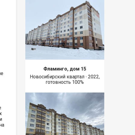
Фламинго, дом 15
ме
Новосибирский квартал ∙ 2022,
готовность 100%
е
х
и
на