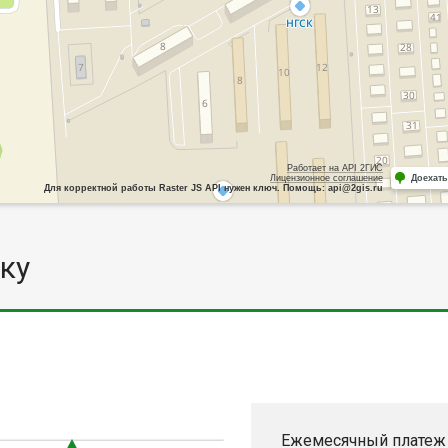
Работает на API 2ГИС
Лицензионное соглашение
Доехать
Для корректной работы Raster JS API нужен ключ. Помощь: api@2gis.ru
ку
Ежемесячный платеж