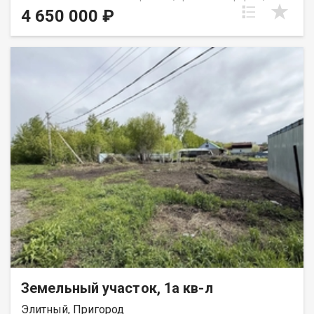
площадь составляет 8.28 соток. Вид разрешенного
4 650 000 ₽
использования - ИЖС. Свет, вода, отопление и канализация -
центральные. Посёлок газифицирован, можно завести газ.
ПРЕИМУЩЕСТВОМ ПРОЖИВАНИЯ в данном посёлке является
наличие централизованных коммуникаций - свет, вода,
отопление и т.д., а также прямой выезд на Советское шоссе,
что позволяет быстро добраться до центра.
ИНФРАСТРУКТУРА: - В 150-ти метрах расположен детский сад
Лукоморье, который имеет исключительно положительные
отзывы, школу построят в скором времени, а пока что по
территории посёлка ходит автобус, который отвозит детей в
гимназию Краснообска. - В 200 метрах расположен ФАП
(Фельдшерско-акушерский пункт), который заменяет собой
поликлинику. - Есть супермаркет, продуктовый магазин и
аптека. Также, в данном посёлке имеются и другие объекты на
продажу (участки, дома). Можем помочь со строительством
дома, есть аккредитованные застройщики. Более подробно
по телефону. Звоните! Код пользователя: 21720 Номер в базе:
9118132
Земельный участок, 1а кв-л
Элитный, Пригород