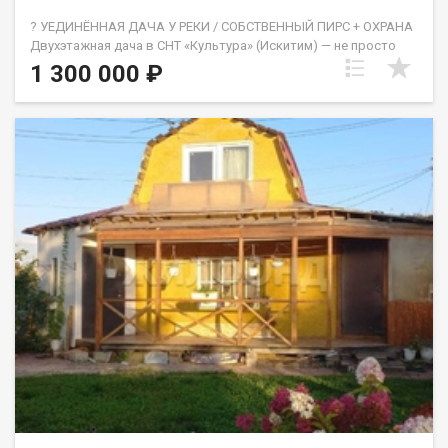
? УЕДИНЁННАЯ ДАЧА У РЕКИ / СОБСТВЕННЫЙ ПИРС + ОХРАНА
Двухэтажная дача в СНТ «Культура» (Искитим) — не просто
«домик в деревне», а закрытый клубный формат. Внизу
1 300 000 ₽
тёплый гараж для машины и инвентаря, наверху — светлая
комната 36 м² . Въезд через шлагбаум, территория под
охраной — оставляете вещи и не переживаете. ? Детали
объекта: ✅ Дом: 36 м² / 1 комната / Два этажа (гараж + жилая
зона) ✅ Участок: 5 соток с кедром и елями ✅ Собственник: 1
взрослый / Никаких обременений (чистая продажа) ✅ Цена: 1
300 000 ₽ — дешевле городской парковки ? Комфорт и
инфраструктура: • 3 минуты — река с пирсом. Купаться и
ловить рыбу могут только собственники СНТ, посторонних
нет • 5 минут — автобус, магазин (купить хлеб и молоко) • 10
минут — станция электрички: до Новосибирска 1.5 ч,
до Искитима 15 мин ? Почему это актив: река за шлагбаумом
— это ваш личный курорт. Охраняемое СНТ — редкость для
дач. ? Приглашаем на просмотр. Станьте обладателем тихой,
чистой дачи вдали от городской суеты. Подходит для
круглогодичного отдыха или сдачи посуточно — уникальное
место быстро окупается. Код пользователя: 199789 Номер в
базе: 12460122