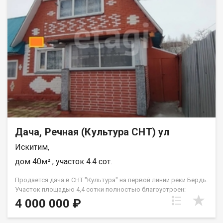
этажа — уютно, тепло, готово к жизни ? 12,28 сотки — земли
много, простора хватит всем ?‍♂️ 10 минут до станции —
электричка вместо пробок ? 3 комнаты — хватит семье и
гостям ⚖️ Юридическая информация: 1 собственник, взрослый
Нет обременений. Чистая продажа ? Транспортная
доступность: Ж/д станция «Лебедёвка» в 10 минутах пешком
Удобный подъезд на машине(парковочное место)
? Инфраструктура рядом: Запруда с выходом в Бердь —
прямо с участка Живописная природа, рыба, тишина
Магазины — в ближайших населённых пунктах ? Звоните! Дом
у воды с выходом на рыбалку. 12 соток, два этажа, станция
рядом. Для души и отдыха — лучше не придумать. Покажу
участок, воду, дом. Пишите в чат — отвечаю быстро Код
пользователя: 202192 Номер в базе: 11880080
Дача, Речная (Культура СНТ) ул
Искитим,
дом 40м² , участок 4.4 сот.
Продается дача в СНТ "Культура" на первой линии реки Бердь.
Участок площадью 4,4 сотки полностью благоустроен:
вымощен тротуарной плиткой, оборудован откатными
4 000 000 ₽
воротами и включает плодово-ягодные насаждения, теплицу,
баню и подсобное помещение. Двухэтажный дом с двумя