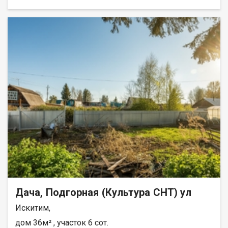
пляж. Участок 5,5 соток, на территории расположен
кирпичный дом, состоящий из одной комнаты и кухни, к дому
пристроена веранда, также на участке две теплицы, из
посадок есть: малина, клубника, крыжовник, яблони, вишня,
смородина и многое другое. Очень спокойное и уютное место!
По утрам щебечут птички, вокруг зелень и тишина! Жить
можно с апреля по октябрь, в доме печное отопление. Для
просмотра данного варианта звоните, отвечу на все Ваши
вопросы, запланируем и проведем показ. Возможен обмен на
вашу недвижимость. Возможна продажа в рассрочку. При
звонке, пожалуйста, сообщите номер варианта -
JV008000102311.
Дача, Подгорная (Культура СНТ) ул
Искитим,
дом 36м² , участок 6 сот.