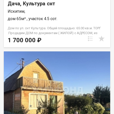
Дача, Культура снт
Искитим,
дом 65м² , участок 4.5 сот.
Дом по ул. снт Культура. Общей площадью: 65.00 кв.м. ТОРГ
.Продадим ДОМ по документам ( ЖИЛОЙ) с АДРЕСОМ, из
кирпича фендамент цельно заливная плита. В этом году
1 700 000 ₽
пристроена веранда. В доме выполнен ремонт. три комнаты
на первом этаже,сан узел в доме отдельная комната со
скважиной. И одна большая на втором с видом на реку Бердь
,и утром на восход солнца ,а вечером на закат. Участок
находится на берегу реки Бердь. Отсыпан плодородной
землёй, есть теплица, туалет и хозблок. На участке есть
кустарники смородины, малины
,калины,вишни,крыжовника,яблоня,грядки с клубникой. В
конце участка .Водоём который соединяется протокой с
рекой Бердь, что позволит вам на лодке от участка
выплывать на реку Бердь, что очень удобно для любителей
рыбалки и охоты. Поливочная вода с мая по октябрь в летний
период подаёться без ограничений каждый день.
Электроэнергия круглый год, Дороги чистятся круглый год,
так как соседи живут зимой. Магазин на въезде в общество,