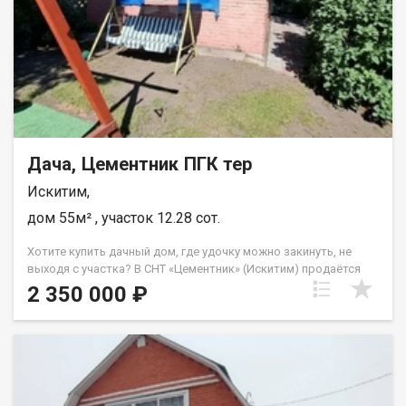
в рассрочку. При звонке, пожалуйста, сообщите номер
варианта - JV080541111562.
Дача, Цементник ПГК тер
Искитим,
дом 55м² , участок 12.28 сот.
Хотите купить дачный дом, где удочку можно закинуть, не
выходя с участка? В СНТ «Цементник» (Искитим) продаётся
двухэтажный дом 55 кв.м на участке 12,28 сотки. Место
2 350 000 ₽
невероятно живописное: тишина, птицы, зеркальная вода
прямо за забором. Дом крепкий, два этажа, три комнаты.
Участок огромный — 12 соток с лишним: хватит и на огород, и
на зону барбекю, и на детский городок. До станции Лебедёвка
10 минут пешком — можно приезжать без машины. Цена
смешная для такой локации. ? Детали объекта: ? 55 кв.м, 2