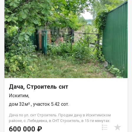
Дача, Строитель снт
Искитим,
дом 32м² , участок 5.42 сот.
Дача по ул. снт Строитель. Продам дачу в Искитимском
районе, с. Лебедевка, в СНТ Строитель, в 15-ти минутах
ходьбы от станции Обской залив, в двух минутах от
600 000 ₽
автобусной остановки, в шаговой доступности магазины и