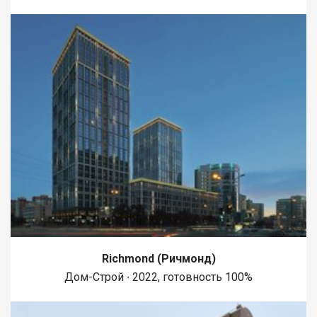
преимущество — развитая местная инфраструктура: школа и
детский сад находятся в десяти минутах пешей прогулки,
магазины и другие необходимые объекты — в шаговой
доступности. Объект находится в юридически чистом
состоянии с одним взрослым собственником и
соответствует условиям программы «сельской ипотеки», что
делает его приобретение финансово доступным. Часть
практичной мебели остается новому владельцу. Это
предложение представляет собой рациональный выбор для
тех, кто ценит пространство, порядок в документах и хочет
иметь готовое к проживанию хозяйство без необходимости
долгой подготовки. Звоните! Код пользователя: 196957
Номер в базе: 10932950
Richmond (Ричмонд)
Дом-Строй ∙ 2022, готовность 100%