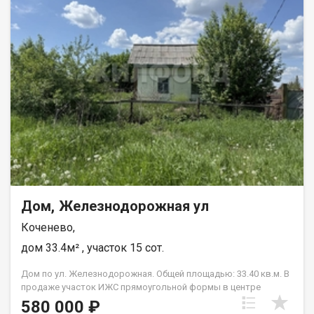
Дом, Железнодорожная ул
Коченево,
дом 33.4м² , участок 15 сот.
Дом по ул. Железнодорожная. Общей площадью: 33.40 кв.м. В
продаже участок ИЖС прямоугольной формы в центре
Коченёво! На участке есть ДОМ и баня требующие
580 000 ₽
кап.ремонта. Участок ровный и сухой, с хорошими