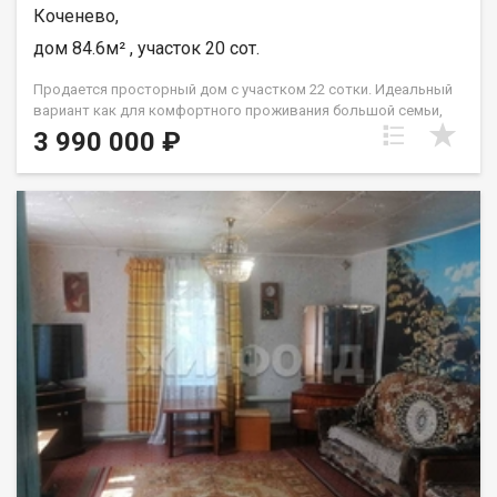
Коченево,
дом 84.6м² , участок 20 сот.
Продается просторный дом с участком 22 сотки. Идеальный
вариант как для комфортного проживания большой семьи,
так и для инвесторов (участок позволяет разделить его на
3 990 000 ₽
два отдельных домовладения). В доме чисто и уютно и тепло.
Для любителей рыбалки и летнего отдыха большое озеро в
двух минутах ходьбы. ? О доме и коммуникациях: Отопление:
Магистральный газ (экономично и тепло круглый год).
Водоснабжение: Свой оборудованный колодец с насосной
станцией (вода в доме: туалет, душ). Есть техническая
возможность подключения к центральному водопроводу,
проходящему по границе участка. Канализация: Автономный
септик (обслуживание налажено). Связь: Проводной интернет
Ростелеком (стабильная скорость). Комфорт: Все удобства в
доме. Мусор вывозится по договору 2 раза в неделю прямо
от ворот. ? Участок и постройки: Площадь: 22 сотки. Участок
сухой, высокий, правильной формы. Дополнительные
строения: Утепленный каркасный домик на сваях (идеален как
летняя кухня, гостевой дом или мастерская). Уютная беседка,
увитая виноградом. Каркас бани из бревна (под
восстановление) Бонус для нового владельца: На участке