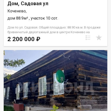
Дом, Садовая ул
Коченево,
дом 88.9м² , участок 10 сот.
Дом по ул. Садовая. Общей площадью: 88.90 кв.м. В продаже
бревенчатый двухэтажный дом в центре Коченево на
ул.Садовая ! Без отделки! Капитальный качественный
2 200 000 ₽
высокий фундамент, стены, крыша из металлопрофиля, окна
пластиковые, пол настелен (деревянный), планировку внутри
дома можно делать по вашему усмотрению, место для
фантазии достаточно (дом строили для себя) продажа в
связи с переездом. Участок просторный, есть место для
гаража, бани, хоз построек и посадки урожая. Вода, газ, свет -
проходят по границе участка, есть возможность
подключения. Просмотр в удобное время по
предварительному согласованию. Возможен обмен на вашу
недвижимость. Возможна продажа в рассрочку. При звонке,
пожалуйста, сообщите номер варианта - JV008054105497.