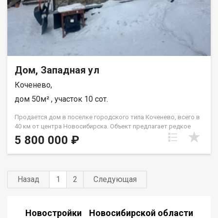
Дом, Западная ул
Коченево,
дом 50м² , участок 10 сот.
Продается дом в поселке городского типа Коченево, всего в
40 км от центра Новосибирска. Объект предлагает редкое
сочетание преимуществ загородной жизни с полноценной
5 800 000 ₽
инфраструктурой и удобной транспортной доступностью.
Участок площадью 10 соток полностью сформирован: здесь
расположена баня, хозяйственные постройки для инвентаря
и организована зона сс саженцами, что создает готовую
Назад
1
2
Следующая
основу для комфортного проживания. Дом подключен к
центральному водопроводу и имеет современное газовое
отопление, обеспечивающее автономность и низкие
эксплуатационные расходы в любое время года. Ключевое
Новостройки Новосибирской области