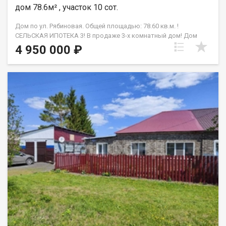
дом 78.6м² , участок 10 сот.
Дом по ул. Рябиновая. Общей площадью: 78.60 кв.м. !
СЕЛЬСКАЯ ИПОТЕКА 3! В продаже 3-х комнатный дом! Дом
подключен к электроотоплению! Просушен и прогрет! По
4 950 000 ₽
границе участка проходит ГАЗ. Центральная вода, септик.
Отопление система Теплый пол. Материал дома газобетон.
Ленточный фундамент. Кровля накрыта металлопрофилем.
Фасад дома: штукатурка+шпатлевка. Две отдельные спальни
правильной формы. Огромная кухня-гостиная, которая
разместит вашу семью! Просторный совмещенный санузел
(возможность разделить на 2 санузла), один из которых
будет дополнением для родительской спальни. В холле
имеется место для большого шкафа-купе. Отдельная
котельная и гардеробная. Земельный участок 10 соток.
Документы готовы к сделке. Один взрослый собственник.
Помогу получить кредитное решение ПОЛОЖИТЕЛЬНОЕ!
Дополнительно оплачивается комиссия с покупателя.
Возможен обмен на вашу недвижимость. Возможна продажа
в рассрочку. При звонке, пожалуйста, сообщите номер
варианта - JV008054187967.