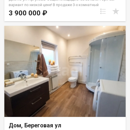
вариант по низкой цене! В продаже 3-х комнатный
ОТДЕЛЬНОСТОЯЩИЙ дом! 2 небольших спальни! Большая
3 900 000 ₽
гостиная. Уютная кухня для ваших посиделок. Раздельный
санузел (душевая кабина). ТУАЛЕТ в доме! Установлен бойлер
для воды. Газовое отопление.центральное
водоснабжение.септик. Земельный участок 15 соток! Имеется
свежая банька. Раздельные парилка.мойка (отделана
деревом). Большая комната для отдыха. На полу выложена
плитка (система теплый пол). Мансарда над баней - холодная.
Есть лестница, возможно утеплить, (доп. место для досуга).
Гараж для 2-х машин. Есть место для хранения (хоз.блок).
Участок по периметру огорожен. Во дворе тротуарная
плитка. Документы в полном порядке! Один взрослый
собственник! ЧИСТАЯ ПРОДАЖА! Подходит под любые
формы расчета. Полное юридическое сопровождение, от
первого звонка, до получения ключей! Помогу получить
кредитное решение ПОЛОЖИТЕЛЬНОЕ! Приглашаем на
просмотр. Дополнительно оплачивается комиссия с
покупателя. Возможен обмен на вашу недвижимость.
Возможна продажа в рассрочку. При звонке, пожалуйста,
сообщите номер варианта - JV080541107800.
Дом, Береговая ул