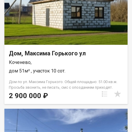
в рассрочку. При звонке, пожалуйста, сообщите номер
варианта - JV080541115420.
Дом, Максима Горького ул
Коченево,
дом 51м² , участок 10 сот.
Дом по ул. Максима Горького. Общей площадью: 51.00 кв.м.
Просьба звонить, не писать, смс с опозданием приходят.
Продам новый дом на центральной улице. р.п. Коченево, ул.
2 900 000 ₽
М.Горького 77а, 2 линия, возле школы. Дом одноэтажный, без
отделки. Электричество подведено и подключено. Газ,
питьевая вода по участку. Дороги чистят регулярно. Дом
построен в 2024 году, документы оформлены, дом к земле
привязан. Земельный участок 9,9 соток. Окна пластиковые.
Хорошие соседи. Возможен обмен на недвижимость в