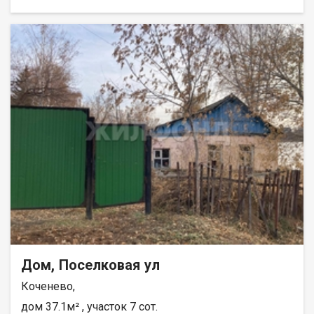
подъездными путями. Отопление печное-водяное.
Центральное холодное водоснабжение. ГАЗ проходит по
границе участка! Тихая и широкая улица. Дорога гравийно-
щебеночная. В поселке развитая инфраструктура! В пешей
доступности ж.д станция, автовокзал, детские сады, школа.
Два взрослых собственника! Чистая продажа!
Дополнительно оплачивается комиссия с покупателя.
Возможен обмен на вашу недвижимость. Возможна продажа
в рассрочку. При звонке, пожалуйста, сообщите номер
варианта - JV008054198033.
Дом, Поселковая ул
Коченево,
дом 37.1м² , участок 7 сот.