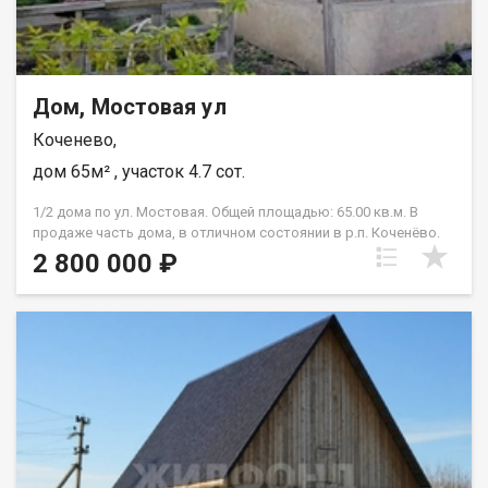
Дом, Мостовая ул
Коченево,
дом 65м² , участок 4.7 сот.
1/2 дома по ул. Мостовая. Общей площадью: 65.00 кв.м. В
продаже часть дома, в отличном состоянии в р.п. Коченёво.
Дом одноэтажный, строение из бруса. К половине дома
2 800 000 ₽
относиться земельный участок, который можно
использовать по своему усмотрению. Все коммуникации
центральные: газ, водопровод, канализация. Дом светлый,
теплый, просторный. Подойдет, как для семейной пары, так и
для небольшой семьи. Этот дом с земельным участком, для
садоводства. Можно выращивать овощи и ягодные
кустарники и деревья. На участке имеется гараж. В доме
остаётся вся встроенная мебель. Дом полностью готов к
проживанию и не требует дополнительных вложений.
Звоните, отвечу на все вопросы. Приходите на просмотр.
Возможен обмен на вашу недвижимость. Возможна продажа