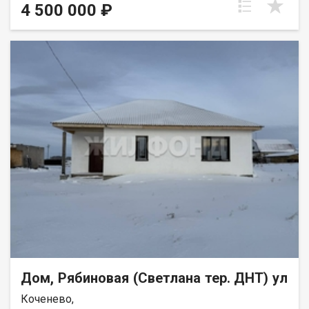
Просторная гостиная. Совмещенный санузел. Светлая кухня.
4 500 000 ₽
Центральные отопление и вода. По границе участка проходит
ГАЗ! Септик 5 кубов. Ухоженный земельный участок 12 соток.
Гараж на 1 машино-место. За огородом находится детский
сад. В шаговой доступности школа и различные магазины.
Большой дом для Вашей семьи! Подходит под любые формы
расчета. Помогу получить кредитное ПОЛОЖИТЕЛЬНОЕ
решение! Полное юридическое сопровождение сделки.
Дополнительно оплачивается комиссия с покупателя.
Возможен обмен на вашу недвижимость. Возможна продажа
в рассрочку. При звонке, пожалуйста, сообщите номер
варианта - JV080541115099.
Дом, Рябиновая (Светлана тер. ДНТ) ул
Коченево,