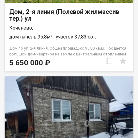
Дом, 2-я линия (Полевой жилмассив
тер.) ул
Коченево,
дом панель 95.8м² , участок 37.83 сот.
Дом по ул. 2-я линия. Общей площадью: 95.80 кв.м. Продается
большой дом-квартира на земле с центральным отоплением
для большой , дружной семьи. Есть гараж ,баня ,
5 650 000 ₽
хозпостройки ,где можно заниматься подсобным хозяйством-
разведением кроликов ,птиц и других . Выращивание овощей
в большом огороде на 35 сотках. Есть все посадки
-кустарников и ягод. Дом со всеми удобствами -ванная
комната,туалет,большие комнаты. Один собственник.
Документы готовы к сделке. Показываем в любое удобное
для вас время. Возможен обмен на вашу недвижимость.
Возможна продажа в рассрочку. При звонке, пожалуйста,
сообщите номер варианта - JV080541102475.