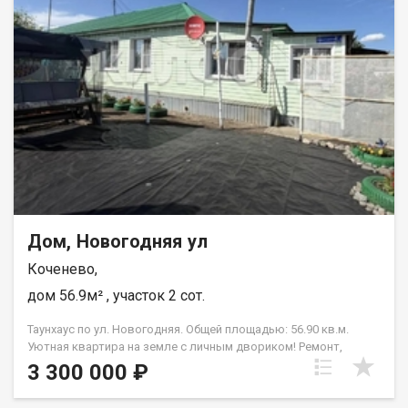
Новосибирске. Возможен обмен на вашу недвижимость.
Возможна продажа в рассрочку. При звонке, пожалуйста,
сообщите номер варианта - JV080541111163.
Дом, Новогодняя ул
Коченево,
дом 56.9м² , участок 2 сот.
Таунхаус по ул. Новогодняя. Общей площадью: 56.90 кв.м.
Уютная квартира на земле с личным двориком! Ремонт,
кухонный гарнитур в подарок Надоели шумные многоэтажки и
3 300 000 ₽
проблемы с парковкой? Эта уютная квартира на земле —
идеальный баланс между городским комфортом и