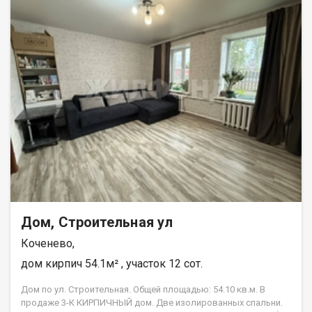
гостиной. ИНЖЕНЕРИЯ: * канализация- септик объемом 4 куба,
* центральная вода, * отопление- теплые полы, которые
греются электрокотлом котлом, * заведено электричество
мощностью 15 кВт, выполнена разводка по дому,
установлены розетки и выключатели, *в доме высота
потолков от 2,5 м у стены до 3,5 в коньке. ПЛАНИРОВКА:
*две изолированные комнаты, *большая кухня-гостинная
(22кв.м) с выходом на террасу, *котельная при входе, в
которой можно оборудовать систему хранения Готовы
рассмотреть ВСЕ варианты обмена с Вашей доплатой.
Приходите и увидьте все собственными глазами. Приглашаем
на просмотры! Код пользователя: 54332 Номер в базе:
9181258
Дом, Строительная ул
Коченево,
дом кирпич 54.1м² , участок 12 сот.
Дом по ул. Строительная. Общей площадью: 54.10 кв.м. В
продаже 3-К КИРПИЧНЫЙ дом. Две изолированных спальни.