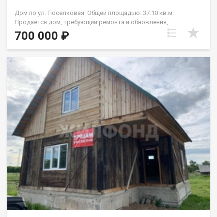
Дом по ул. Поселковая. Общей площадью: 37.10 кв.м.
Продается дом, требующий ремонта и обновления,
расположенный на участке земли с безграничным
700 000 ₽
потенциалом для ландшафтного дизайна и садоводства. Это
идеальная возможность для тех, кто ищет проект, чтобы
воплотить свои мечты о загородной жизни в реальность.
Дом обеспечен всеми необходимыми коммуникациями:
централизованное водоснабжение и электричество. Газ -
труба рядом с участком. Это значительно упрощает процесс
ремонта и модернизации, позволяя сосредоточиться на
создании комфортного и современного пространства для
жизни. Быстрый выход на сделку ! Возможен обмен на вашу
недвижимость. Возможна продажа в рассрочку. При звонке,
пожалуйста, сообщите номер варианта - JV080541104833.