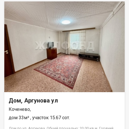
прелестями загородной жизни. О квартире: Очень теплая,
чистая и ухоженная квартира с отличным свежим ремонтом.
Делать ничего не нужно — можно сразу заезжать и жить. •
Бонус покупателю: современный кухонный гарнитур отдаем в
подарок! • Личная зона отдыха: прямо во дворе обустроена
мангальная зона для шашлыков и установлены качели для
приятных вечеров. • Отличные соседи: тихие, дружные и
доброжелательные люди, вокруг всегда порядок и
безопасность. Квартира и земельный участок в
собственности Быстрый выход на сделку, подходит под
любой расчет. Звоните прямо сейчас, чтобы записаться на
просмотр! Такие душевные варианты забирают очень
быстро. Возможен обмен на вашу недвижимость. Возможна
продажа в рассрочку. При звонке, пожалуйста, сообщите
номер варианта - JV080541117965.
Дом, Аргунова ул
Коченево,
дом 33м² , участок 15.67 сот.
Дом по ул. Аргунова. Общей площадью: 33.00 кв.м. Горячий