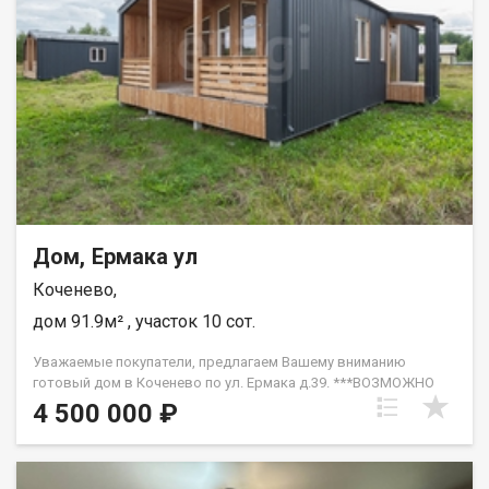
недвижимость. Возможна продажа в рассрочку. При звонке,
пожалуйста, сообщите номер варианта - JV080541100586.
Дом, Ермака ул
Коченево,
дом 91.9м² , участок 10 сот.
Уважаемые покупатели, предлагаем Вашему вниманию
готовый дом в Коченево по ул. Ермака д.39. ***ВОЗМОЖНО
ЕГО КУПИТЬ ПО СЕЛЬСКОЙ ИПОТЕКЕ СО СТАВКОЙ 3%***
4 500 000 ₽
КОНСТРУКТИВ ДОМА: *фундамент - ж/б сваи, * стены - СИП
панель * трехкамерные стеклопакеты, * фасад-
металопрофиль + планкен * внутри-черновая отделка, плиты
ЮЗБ, * два окна в пол с выходом на террасу в кухне-