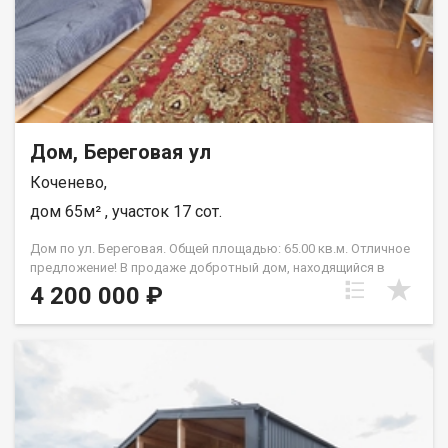
Дом, Береговая ул
Коченево,
дом 65м² , участок 17 сот.
Дом по ул. Береговая. Общей площадью: 65.00 кв.м. Отличное
предложение! В продаже добротный дом, находящийся в
одном из самых живописных мест Новосибирской области, в
4 200 000 ₽
хорошем состоянии. Общая площадь 65 кв. м., участок 17 сот.
В доме 3 раздельные комнаты, кухня, санузел., душевая
кабина. Отопление газовое, есть печь, водоснабжение,
септик,колодец. А также хорошая большая баня, сарай,
просторный двор. Один собственник! Быстрый выход на
сделку, документы готовы. По всем вопросам звоните,
покажем в любое удобное для Вас время, по
предварительной договоренности. Возможен обмен на вашу