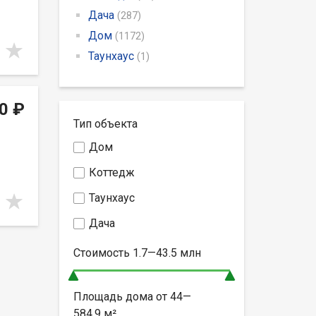
Дача
(287)
Дом
(1172)
Таунхаус
(1)
0 ₽
Тип объекта
Дом
Коттедж
Таунхаус
Дача
Стоимость
1.7—43.5
млн
Площадь дома от
44—
584.9
м²