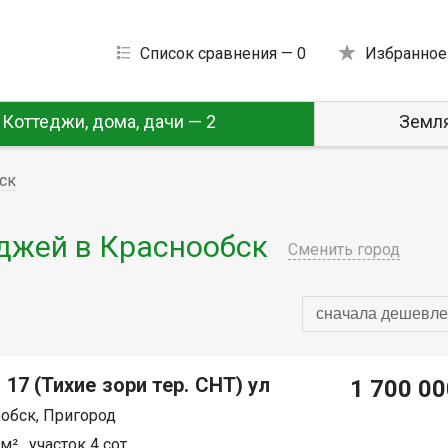
Список сравнения —
0
Избранное
Коттеджи, дома, дачи — 2
Земля
ск
джей в Краснообск
Сменить город
сначала дешевле
 17 (Тихие зори тер. СНТ) ул
1 700 00
обск, Пригород
² , участок 4 сот.