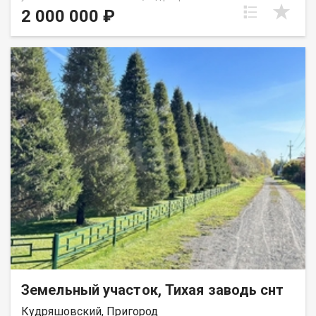
использования :для сельскохозяйственного производства,
2 000 000 ₽
площадь 186 соток. Направление Колыванское шоссе, близ
Северного объезда, рядом п.Кудряшовский. Очень удобен для
организации сельскохозяйственного бизнеса Недалеко
расположено озеро и протекает река, есть место для
рыбалки, сосновый бор, прекрасное места для сбора грибов.
Рядом остановка общественного транспорта. В поселке
Кудряшовский развитая инфраструктура: школа, детсад,
магазины,аптеки. Есть возможность приобретения ещё двух
прилегающих участков общей площадью 550 соток.Тогда
развивать бизнес можно в разных направлениях.Приглашаем
к сотрудничеству инвесторов! Возможен обмен на вашу
недвижимость. Возможна продажа в рассрочку. При звонке,
пожалуйста, сообщите номер варианта - JV008054161778.
Земельный участок, Тихая заводь снт
Кудряшовский, Пригород