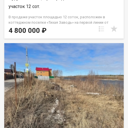
участок 12 сот.
В продаже участок площадью 12 соток, расположен в
коттеджном поселке «Тихая Заводь» на первой линии от
набережной реки Обь. Ключевым преимуществом является
4 800 000 ₽
готовый капитальный ленточный фундамент глубиной 1,7
метра под дом площадью 120 кв. м, а также отдельный
фундамент под баню 60 кв. м. Участок полностью
подготовлен к строительству: выровнен, отсыпан,
подключены и оплачены центральные коммуникации —
электричество и вода. Газопровод проходит по границе
территории. Внутри фундамента уже подведены все
необходимые инженерные сети, предусмотрены три септика
для дома, бани и будущего гаража. Готовый проект
одноэтажного дома включает три спальни и просторную
кухню-гостиную. Участок обладает исключительной
транспортной доступностью: остановка школьного автобуса
и продуктовый супермаркет находятся в 50 метрах, а
общественный транспорт — в 500 метрах. Расстояние до
центра города составляет 13 км, что занимает 17 минут на
автомобиле без пробок. Местоположение в тупиковой зоне
обеспечивает минимальное количество соседей и
повышенный уровень приватности. Прямой выход к