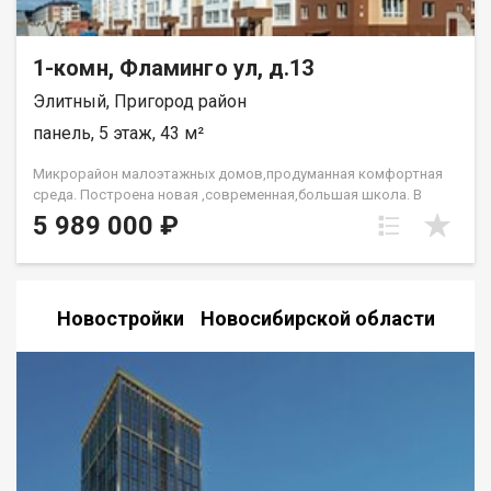
1-комн, Фламинго ул, д.13
Элитный, Пригород район
панель, 5 этаж, 43 м²
Микрорайон малоэтажных домов,продуманная комфортная
среда. Построена новая ,современная,большая школа. В
квартире сделан ремонт. Линолеум,обои,натяжной
5 989 000 ₽
потолок,керамическая плитка. Никто не живет.Без мебели.
Рядом с домом в микрорайоне: поликлиника 2 средние школы
лицей 4 детских сада 9 народных художественных
коллективов 43 кружка в доме культуре Парковка
Новостройки Новосибирской области
расположена по внешнему периметру Есть большой
гаражный комплекс в наличие свободные гаражи. Код
пользователя: 169763 Номер в базе: 9626236