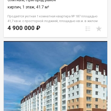
кирпич, 1 этаж, 41.7 м²
Продаётся уютная 1 комнатная квартира № 187 площадью
41,7 кв.м. с просторной лоджией, площадью кв.м. в жилом
доме по адресу: п. Элитный, микрорайон Фламинго,
4 900 000 ₽
ул.Венская, д. 12.Квартира сдаётся в эксплуатацию с
чистовой самоотделкой, что даёт возможность затратить
минимум времени и средств на «отделку под ключ» и скорый
переезд.Расположение дома предоставляет отличную
возможность для тех, кто предпочитает спокойствие и
природу городской суете. При этом удобное транспортное
сообщение позволит вам быстро добраться до любой точки
города. Дворы без машин обеспечивают безопасность
жителей микрорайона. На придомовой территории - детские и
спортивные площадки с безопасным покрытием, пешеходные
дорожки и озеленение. Для автовладельцев - большое
количество парковочных мест на прилегающей к домам
территории и отдельно стоящий гаражный комплекс. ДО
Фламинго