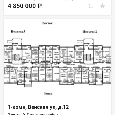
в новом кирпичном доме в микрорайоне Фламинго. Эта
4 850 000 ₽
квартира идеально подойдет для тех, кто ценит комфорт и
уют. В ней вы найдете большую и светлую комнату, которая
может быть использована как гостиная или спальня, а также
просторную кухню, где вы сможете готовить вкусные блюда
для своих близких. Также есть гардеробная. Ванная комната
оборудована всем необходимым для релаксации после
трудового дня. Но не только квартира делает это место
особенным. Рядом с домом расположены все необходимые
объекты инфраструктуры: школы, детские сады, магазины
итд. Сама территория комплекса облагорожена - газоны,
высажены деревья и кустарники, несколько детских
площадок. Рядом с объектом находятся:2 школы,3 детских
сада,4 продуктовых магазина,4 спортивных учреждения.
Возможен обмен на вашу недвижимость. Возможна продажа
в рассрочку. При звонке, пожалуйста, сообщите номер
варианта - JV001054185631.
1-комн, Венская ул, д.12
Элитный, Пригород район