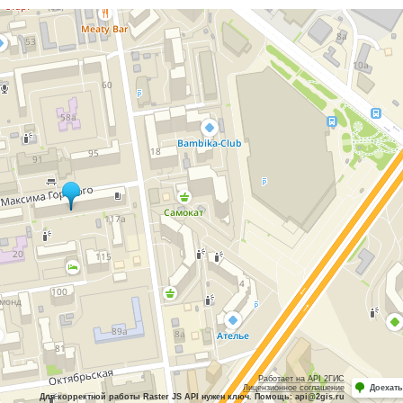
Работает на API 2ГИС
Лицензионное соглашение
Доехать
Для корректной работы Raster JS API нужен ключ. Помощь: api@2gis.ru