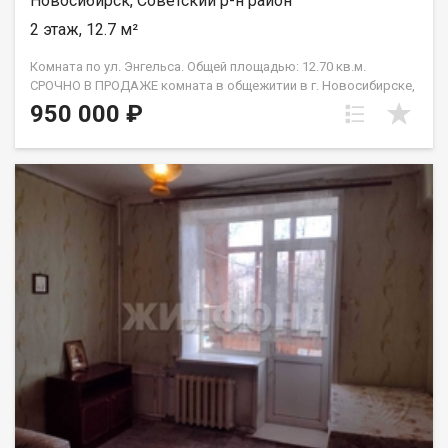
Новосибирск, Советский р-н район
2 этаж, 12.7 м²
Комната по ул. Энгельса. Общей площадью: 12.70 кв.м.
СРОЧНО В ПРОДАЖЕ комната в общежитии в г. Новосибирске,
по адресу улица Энгельса, дом 14. Комната расположена на
950 000 ₽
втором этаже девятиэтажного здания. Теплая и светлая.
Места общего пользования в достойном состоянии. Вокруг
общежития расположена развитая инфраструктура. В
шаговой доступности находятся магазины, аптеки, банки.
Также рядом есть остановки общественного транспорта, что
позволит быстро добраться до любой точки города. С
документами полный порядок, быстрый выход на сделку.
ПРИГЛАШАЕМ НА ПРОСМОТР!! Рядом с объектом находятся:3
школы,5 детских садов,14 продуктовых магазинов,6
спортивных учреждений. Возможен обмен на вашу
недвижимость. Возможна продажа в рассрочку. При звонке,
пожалуйста, сообщите номер варианта - JV009054112581.