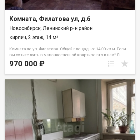
Комната, Филатова ул, д.6
Новосибирск, Ленинский р-н район
кирпич, 2 этаж, 14 м²
Комната по ул. Филатова. Общей площадью: 14.00 кв.м. Если
вы хотите жить в малонаселенной квартире-это к нам!! В
продаже комната 14 кв2 ,в 3-х ком.квартире,на комфортном 2
970 000 ₽
этаже с застекленным балконом. Комната светлая, в
хорошем состоянии,можно зайти и жить. Места общего
пользования в удовлетворительном состоянии. Одна из
комнат закрыта,никто не проживает.Во второй комнате
проживает семейная пара. Все необходимое для проживания
в шаговой доступности. Ждем на просмотр. Рядом с
объектом находятся:1 школа,4 детских сада,7 продуктовых
магазинов,2 спортивных учреждения. Возможен обмен на
вашу недвижимость. Возможна продажа в рассрочку. При
звонке, пожалуйста, сообщите номер варианта -
JV009054108548.