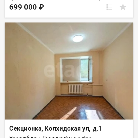
Пашино. В комнате натяжной потолок, заменены батареи,
699 000 ₽
установлены пластиковые окна. В квартире нужен ремонт,
никто не проживает более 3х лет, соседей нет. Дом после
капитального ремонта. Остановка транспорта возле дома.
Рядом детский сад, центр внешкольной работы Парус,
несколько магазинов, аптек, пунктов выдачи интернет-
заказов Рядом с объектом находятся:1 детский сад,2
продуктовых магазина. Возможен обмен на вашу
недвижимость. Возможна продажа в рассрочку. При звонке,
пожалуйста, сообщите номер варианта - JV009054113552.
Секционка, Колхидская ул, д.1
Новосибирск, Ленинский р-н район