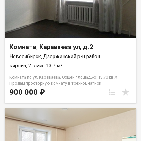
Комната, Караваева ул, д.2
Новосибирск, Дзержинский р-н район
кирпич, 2 этаж, 13.7 м²
Комната по ул. Караваева. Общей площадью: 13.70 кв.м.
Продам просторную комнату в трёхкомнатной
полногабаритной квартире на комфортном этаже. Комната
900 000 ₽
светлая, квадратной формы, в хорошем, жилом состоянии (
установлены пластиковые окна, качественная дверь, на полу
ламинат). Высокие потолки добавляют ощущения большого
пространства. Квартира малонаселённая, на просторной
кухне хватает места всем жильцам. В конце 2024 года в доме
была заменена кровля. Дом расположен в районе с развитой
инфраструктурой, рядом есть всё, что нужно для комфортной
жизни. Остановка общественного транспорта находится