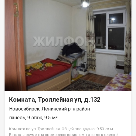
пешей доступности ЗАЕЛЬЦОВСКИЙ ПАРК, река Обь , зона
пляжа, спортивный клуб, остановка, хорошая транспортная
развязка, до МЕТРО 10-15 мин. Приглашаем на просмотр!!
Возможен обмен на вашу недвижимость. Возможна продажа
в рассрочку. При звонке, пожалуйста, сообщите номер
варианта - JV009054107407.
Комната, Троллейная ул, д.132
Новосибирск, Ленинский р-н район
панель, 9 этаж, 9.5 м²
Комната по ул. Троллейная. Общей площадью: 9.50 кв.м.
Важно: документы проверены юристом, готовы к сделке!