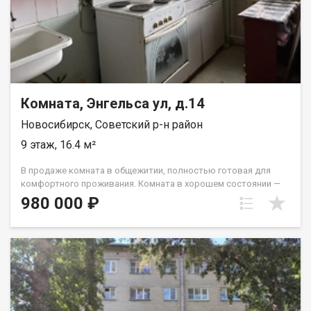
Комната, Энгельса ул, д.14
Новосибирск, Советский р-н район
9 этаж, 16.4 м²
В продаже комната в общежитии, полностью готовая для
комфортного проживания. Комната в хорошем состоянии —
можно заехать сразу, без дополнительных вложений. На
980 000 ₽
этаже предусмотрены все необходимые удобства: санузел
две душевые раковина вывод под стиральную машину. Также
имеется собственная оборудованная зона для приготовления
пищи: плита, раковина, стол и шкаф для хранения кухонных
принадлежностей. Дом расположен в удобной локации с
развитой транспортной доступностью. В шаговой
доступности находятся остановки общественного
транспорта, откуда без труда можно добраться: в сторону