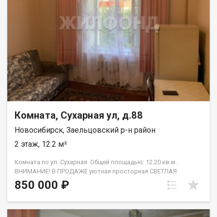
пожалуйста, сообщите номер варианта - JV009054112882.
Комната, Сухарная ул, д.88
Новосибирск, Заельцовский р-н район
2 этаж, 12.2 м²
Комната по ул. Сухарная. Общей площадью: 12.20 кв.м.
ВНИМАНИЕ! В ПРОДАЖЕ уютная просторная СВЕТЛАЯ
КОМНАТА 12,2 кв.м, в хорошем состоянии в малонаселенной
850 000 ₽
трехкомнатной квартире, одна пустая. В комнате пластиковое
окно, покупателю остается диван и вместительный шкаф,
стол , холодильник. Расположение дома ОЧЕНЬ УДАЧНОЕ, в