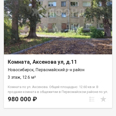
города, в Бердск, Академгородок. Рядом расположены
магазины и всё необходимое для повседневной жизни. Код
пользователя: 202659 Номер в базе: 12812043
Комната, Аксенова ул, д.11
Новосибирск, Первомайский р-н район
3 этаж, 12.6 м²
Комната по ул. Аксенова. Общей площадью: 12.60 кв.м. В
продаже комната в общежитии в Первомайском районе по ул.
Аксенова. В комнату заведена вода. По документам полный
980 000 ₽
порядок, быстрый выход на сделку. Приглашаем на
просмотр! Рядом с объектом находятся:1 школа,3 детских
сада,2 продуктовых магазина,1 спортивное учреждение.