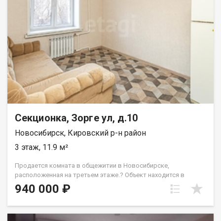
рядом с домом. Приглашаем на просмотр. Возможен обмен
на вашу недвижимость. Возможна продажа в рассрочку. При
звонке, пожалуйста, сообщите номер варианта -
JV009054113079.
Секционка, Зорге ул, д.10
Новосибирск, Кировский р-н район
3 этаж, 11.9 м²
Продается комната в общежитии в Новосибирске,
расположенная на третьем этаже.? Объект находится в
хорошем состоянии благодаря проведенному ремонту. В
940 000 ₽
комнату установлена новая надежная металлическая дверь,
что обеспечивает дополнительное спокойствие. Вся секция
также оборудована крепкой входной дверью, которая всегда