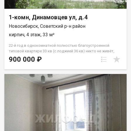
1-комн, Динамовцев ул, д.4
Новосибирск, Советский р-н район
кирпич, 4 этаж, 33 м²
22-й год в однокомнатной полностью благоустроенной
типовой квартире 33 кв (с лоджией 36 кв) никто не живёт,
никто не прописан. В квартире очень большая объёмная
900 000 ₽
кладовая , в которой можно поместить стиралку +
холодильник и многое другое чего, в том числе много
одежды, по сути заменяет одёжный шкаф. Не хрущёвка -
входы в кухню, в комнату из коридора квартиры. В хрущёвке
вход в кухню через комнату хрущёвки. Продам в этой
квартире по свою 1/4 долю, желательно одному человеку.
Выгодно, с учётом того,что в квартире 22-й год никто не
проживает и никто не прописан. Есть в продаже зем участок
10 соток, которым владею единолично.