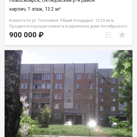
Новосибирск, Октябрьский р-н район
кирпич, 1 этаж, 13.2 м²
Комната по ул. Тополевая. Общей площадью: 13.20 кв.м.
Продается хорошая комната в кирпичном доме Октябрьского
района г.Новосибирска. Объект находится в квартире, в
900 000 ₽
которой есть 2 санузла.душевых и две кухонные зоны.
Квартира малонаселённая, комната в жилом состоянии.
Подходит как для проживания, так и для сдачи в найм. Дом
находится в удобной локации - рядом остановки транспорта,
ТЦ Аура, магазины, аптеки, школа, дет.сад. Комната в чистой
продажи, без обременений и ограничений. Рядом продаётся
комната 23,7 кв.м. Готовы на быструю сделку. Рядом с
объектом находятся:1 школа,4 детских сада,6 продуктовых
магазинов,5 спортивных учреждений. Возможен обмен на
вашу недвижимость. Возможна продажа в рассрочку. При
звонке, пожалуйста, сообщите номер варианта -
JV009054114380.