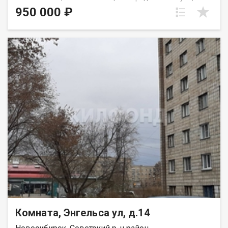
трехкомнатной квартире в хорошем состоянии.
950 000 ₽
Доля.Квартира полногабаритная,потолки высокие,кухня
8м2,сан.узел раздельный. Рядом находятся: магазины,аптеки,2
школы, садик,поликлиника. Ждем на просмотр. Возможен
обмен на вашу недвижимость. Возможна продажа в
рассрочку. При звонке, пожалуйста, сообщите номер
варианта - JV009054112972.
Комната, Энгельса ул, д.14