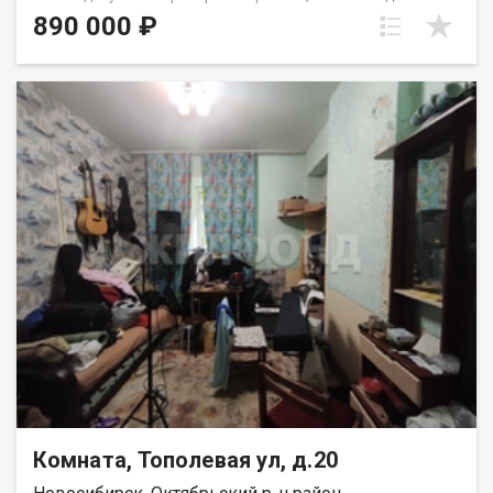
Предлагайте свою цену, готовы обсуждать! Продается
890 000 ₽
комната 9.5 кв.м, в четырёхкомнатной квартире. В хорошем
состоянии. Соседи в квартире все дружелюбные. Места
общего польлзования - в удовлетворительном состоянии.
Инфраструктура: в шаговой доступности детские сады,
школы, поликлиника. ТЦ Континент. Транспортная развязка: в
шаговой доступности остановки общественного транспорта.
Просмотр по договоренности. Рядом с объектом находятся:1
школа,3 детских сада,10 продуктовых магазинов,1
спортивное учреждение,1 лицей. Возможен обмен на вашу
недвижимость. Возможна продажа в рассрочку. При звонке,
пожалуйста, сообщите номер варианта - JV009054111723.
Комната, Тополевая ул, д.20