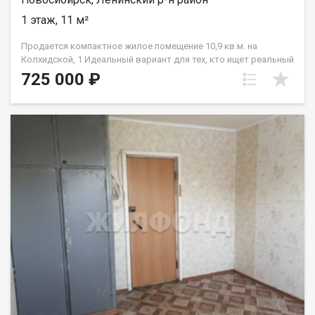
1 этаж, 11 м²
Продается компактное жилое помещение 10,9 кв.м. на
Колхидской, 1 Идеальный вариант для тех, кто ищет реальный
объект недвижимости по доступной цене — это полноценный
725 000 ₽
отдельный объект (отдельный кадастровый номер). Один
взрослый собственник, никто не прописан, юридических
обременений нет. Все документы готовы к быстрой сделке.
Описание комнаты: Светлое и сухое жилое помещение
площадью 10,9 кв.м., расположенное на комфортном первом
этаже секционного общежития. Комната правильной формы,
что позволяет без труда организовать спальное место,
рабочую зону или уголок для отдыха. Благодаря небольшой
площади пространство быстро прогревается и требует
минимальных затрат на коммунальные платежи. Удобства
секции: Вход в комнату осуществляется через общий коридор
секции, рассчитанной всего на пять жилых помещений. Это
небольшое количество соседей гарантирует спокойную
атмосферу и отсутствие очередей. Места общего
пользования находятся в отличном рабочем состоянии: Кухня:
светлая и функциональная, оборудована плитой. Для вас уже
выделено собственное постоянное место для размещения
посуды, кухонной техники и хранения продуктов;Санузел и