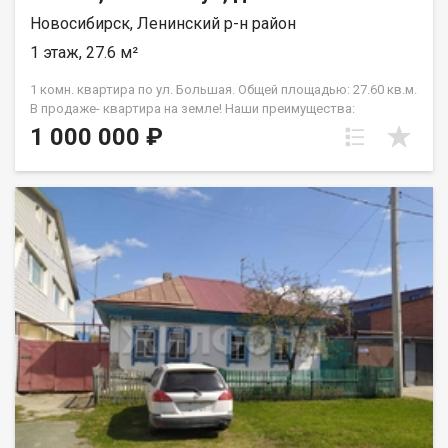
Новосибирск, Ленинский р-н район
1 этаж, 27.6 м²
1 комн. квартира по ул. Большая. Общей площадью: 27.60 кв.м.
В продаже- квартира на земле! Наши преимущества:
отдельный вход, 2 сотки земли рядом с квартирой, низкая
1 000 000 ₽
цена коммунальных услуг, всего 8 квартир в доме!
Пешеходная доступность- метро станция Студенческая!
Приглашаем на просмотр в любое удобное для вас время!
Возможен обмен на вашу недвижимость. Возможна продажа
в рассрочку. При звонке, пожалуйста, сообщите номер
варианта - JV001054148263.