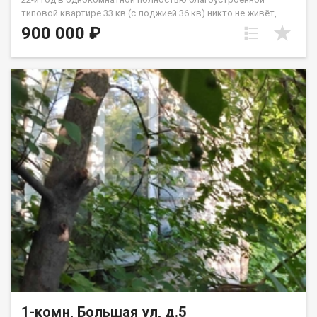
типовой квартире 33 кв (с лоджией 36 кв) никто не живёт,
никто не прописан. В квартире очень большая объёмная
900 000 ₽
кладовая , в которой можно поместить стиралку +
холодильник и многое другое чего, в том числе много
одежды, по сути заменяет одёжный шкаф. Не хрущёвка -
входы в кухню, в комнату из коридора квартиры. В хрущёвке
вход в кухню через комнату хрущёвки. Продам в этой
квартире по свою 1/4 долю, желательно одному человеку.
Выгодно, с учётом того,что в квартире 22-й год никто не
проживает и никто не прописан. Есть в продаже зем участок
10 соток, которым владею единолично.
1-комн, Большая ул, д.5