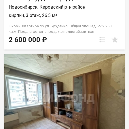
Новосибирск, Кировский р-н район
кирпич, 3 этаж, 26.5 м²
1 комн. квартира по ул. Бурденко. Общей площадью: 26.50
кв.м. Предлагается к продаже полногабаритная
однокомнатная квартира на комфортном третьем этаже
2 600 000 ₽
четырехэтажного дома. Общая площадь квартиры
составляет 26.5 квадратных метров, что позволит вам
создать уютное и комфортное пространство для жизни.
Квартира имеет одну комнату, которая может быть
использована как спальня, гостиная или кабинет в
зависимости от ваших потребностей. Большое окно в
комнате обеспечивает естественный свет и прекрасный вид
на окружающую инфраструктуру. Район, в котором
расположена квартира, имеет развитую инфраструктуру. В
шаговой доступности находятся магазины, супермаркеты,
аптеки, банки, кафе и рестораны. Также в нескольких минутах
ходьбы есть детские сады и школы, что делает эту квартиру
идеальным вариантом для семей с детьми. Для любителей
активного образа жизни в непосредственной близости от
дома расположены парки и скверы, где можно насладиться
прогулками на свежем воздухе. А благодаря удобному