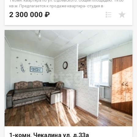
1 комн. квартира по ул. Одоевского. Общей площадью: 19.00
кв.м. Предлагается к продаже квартира- студия в
монолитном доме на 2 этаже в жилом состоянии. Квартира
2 300 000 ₽
очень тёплая и светлая. Санузел в кафеле от пола до потолка.
Оставим всю мебель и холодильник в подарок
покупателю.Лоджия с хорошим ремонтом. Можно
использовать для сдачи в аренду. Дом оборудован двумя
лифтами: пассажирским и грузовым, что удобно для подъема
крупногабаритных предметов. В доме также есть пандус, что
особенно важно для семей с маленькими детьми или пожилых
людей. Придомовая территория просторная. Парковочных
мест всегда хватает. Во дворе есть большая детская
площадка. Рядом с домом находятся школы, детские сады,
клиники и магазины, поэтому все необходимое для жизни
будет у вас под рукой. До метро Речной вокзал можно
добраться на автомобиле за 28 минут или на электричке от
о.п. Матвеевка без пробок в час-пик. Остановка в шаговой
доступности. До реки Обь 10 минут на автомобиле. Рядом с
объектом находятся:1 школа,3 детских сада,12 продуктовых
магазинов,3 спортивных учреждения,1 гимназия,1 колледж.
Возможен обмен на вашу недвижимость. Возможна продажа
в рассрочку. При звонке, пожалуйста, сообщите номер
варианта - JV010541110343.
1-комн, Чекалина ул, д.33а