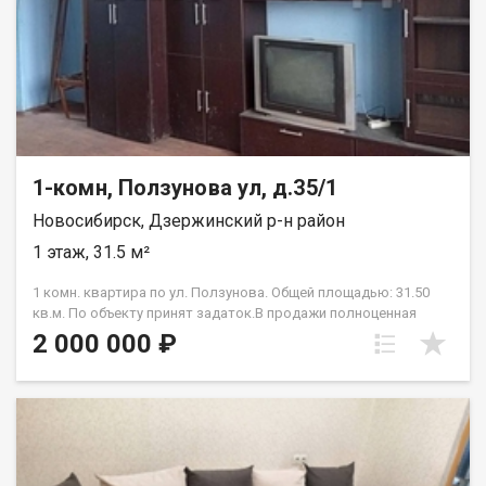
обмен на вашу недвижимость. Возможна продажа в
рассрочку. При звонке, пожалуйста, сообщите номер
варианта - JV001054158726.
1-комн, Ползунова ул, д.35/1
Новосибирск, Дзержинский р-н район
1 этаж, 31.5 м²
1 комн. квартира по ул. Ползунова. Общей площадью: 31.50
кв.м. По объекту принят задаток.В продажи полноценная
однокомнатная квартира в Дзержинском районе. Тихий район
2 000 000 ₽
с развитой инфраструктурой в шаговой доступности
несколько детских садов , школа , поликлиника, продуктовый
магазин. До остановки общественного Транспорта 5 мин. В
квартире : окна пластиковые, радиаторы новые биметал,
стены выровнены гипсокартоном. В Санузле нужен
КАПИТАЛЬНЫЙ ремонт ( подробности по телефону) В
Подъезде 2 квартиры, соседи хорошие. Один взрослый