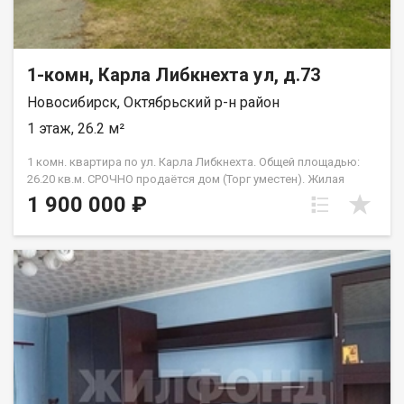
1-комн, Карла Либкнехта ул, д.73
Новосибирск, Октябрьский р-н район
1 этаж, 26.2 м²
1 комн. квартира по ул. Карла Либкнехта. Общей площадью:
26.20 кв.м. СРОЧНО продаётся дом (Торг уместен). Жилая
площадь составляет 16 квадратных метров, кухня 10
1 900 000 ₽
квадратных метров. Дом построен в 1956 году, оформлен как
квартира. Из окон открывается приятный вид на двор и
улицу, что создаёт атмосферу уюта и спокойствия. Парковка
во дворе оснащена шлагбаумом. В непосредственной
близости от дома расположены школа, детский сад,
торговый центр, парк и фитнес-клуб, что делает эту локацию
особенно привлекательной для семей с детьми и всех, кто
ценит комфорт и удобство. Дом требует ремонта. В дом
проведена центральная холодная вода, канализация есть.
Приглашаем вас ознакомиться с этим предложением. Рядом с
объектом находятся:1 школа,2 детских сада,6 продуктовых
магазинов,3 спортивных учреждения,2 лицея. Возможен