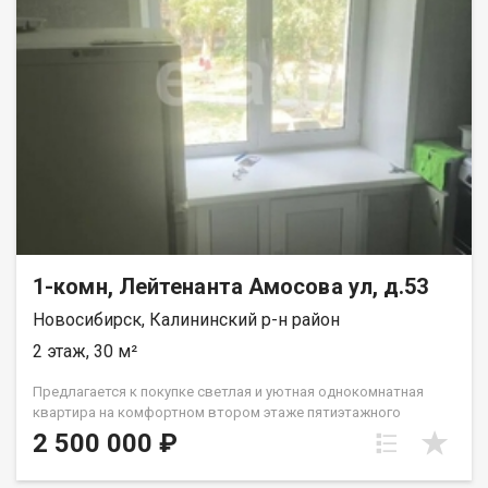
1-комн, Лейтенанта Амосова ул, д.53
Новосибирск, Калининский р-н район
2 этаж, 30 м²
Предлагается к покупке светлая и уютная однокомнатная
квартира на комфортном втором этаже пятиэтажного
кирпичного дома 1964 года постройки. Это надежное жилье,
2 500 000 ₽
проверенное временем, которое не потребует от вас
дополнительных вложений — заезжайте и живите! Квартира