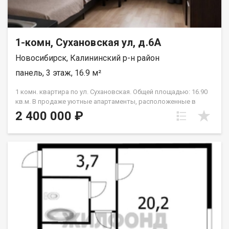
1-комн, Сухановская ул, д.6А
Новосибирск, Калининский р-н район
панель, 3 этаж, 16.9 м²
1 комн. квартира по ул. Сухановская. Общей площадью: 16.90
кв.м. В продаже уютные апартаменты, расположенные в
динамично развивающемся районе города Новосибирска.
2 400 000 ₽
Апартаменты площадью 16.9 квадратных метров, на 3 этаже
5-этажного кирпичного дома, жилье прекрасно подходит для
личного проживания, а также подходит для инвесторов очень
выгодная, доходная инвестиция при сдачи в аренду. Квартира
продается вся с мебелью и техникой(кроме
телевизора)готова к заселению. Дом оборудован системой
видеонаблюдения и находится под охраной. Район предлагает
превосходную инфраструктуру для комфортной жизни. В
непосредственной близости расположены все необходимые
объекты: продуктовые магазины, аптеки, фитнес-клубы и
кафе. Для семей с детьми неоспоримым преимуществом
станет близость детских садов и школ. Любители активного