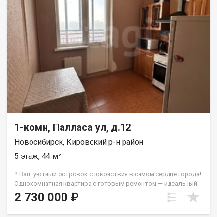
в рассрочку. При звонке, пожалуйста, сообщите номер
варианта - JV010541108842.
1-комн, Палласа ул, д.12
Новосибирск, Кировский р-н район
5 этаж, 44 м²
? Ваш уютный островок спокойствия в самом сердце города!
Однокомнатная квартира с готовым ремонтом — идеальный
старт для комфортной жизни ✨ Почему именно эта квартира?
2 730 000 ₽
Светлая, тихая, полностью готовая к заселению — здесь
каждая деталь продумана для вашего комфорта. Панельный