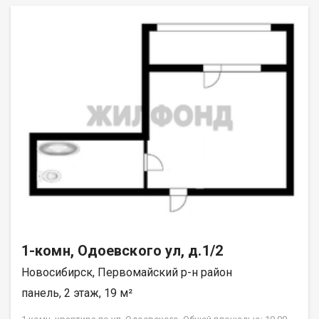
ремонт, окна выходят во двор. Центральное водоснабжение.
Имеется свой огород 2 сотки. Установлены камеры
видеонаблюдения. В подарок покупателям квартиры мебель:
кухонный гарнитур, угловой диван, шкаф, корпусная мебель.
Возможен обмен на вашу недвижимость. Возможна продажа
в рассрочку. При звонке, пожалуйста, сообщите номер
варианта - JV001054196132.
1-комн, Одоевского ул, д.1/2
Новосибирск, Первомайский р-н район
панель, 2 этаж, 19 м²