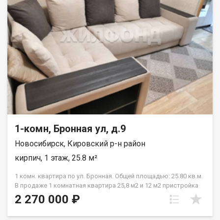
собственник, обременения , долгов нет, в квартире не кто не
проживает. При звонке, пожалуйста, сообщите номер
варианта - JV010541108997.
1-комн, Бронная ул, д.9
Новосибирск, Кировский р-н район
кирпич, 1 этаж, 25.8 м²
1 комн. квартира по ул. Бронная. Общей площадью: 25.80 кв.м.
В продаже 1 комнатная квартира 25,8 м2 и 12 м2 пристройка
(комната). Квартира находится в одноэтажном
2 270 000 ₽
малонаселенном кирпичном доме. В тихом месте, вдали от
шумных магистралей. В квартире выполнен качественный