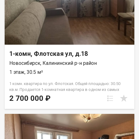
1-комн, Флотская ул, д.18
Новосибирск, Калининский р-н район
1 этаж, 30.5 м²
1 комн. квартира по ул. Флотская. Общей площадью: 30.50
кв.м. Продается 1-комнатная квартира в одном из самых
красивых и экологически чистом районе города. С развитой
2 700 000 ₽
инфраструктурой. Рядом продуктовые магазины, садик,
школа и тд. Зеленая территория. Оборудованная детская
площадка. Сам дом находится в зеленой зоне — что
обеспечивает свежий воздух и тишину. Свободные
парковочные места. Рядом остановка общественного
транспорта. Квартира с ремонтом и частично с мебелью.
Возможен обмен на вашу недвижимость. Возможна продажа