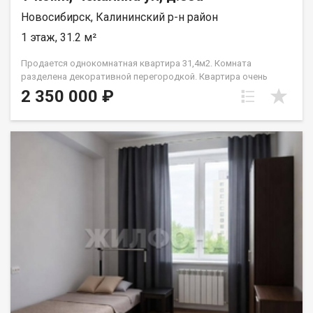
Новосибирск, Калининский р-н район
1 этаж, 31.2 м²
Продается однокомнатная квартира 31,4м2. Комната
разделена декоративной перегородкой. Квартира очень
тёплая. Расположение дома – настоящая находка для
2 350 000 ₽
комфортной жизни: магазины "Магнит" и "Пятёрочка"
находятся буквально в двух шагах. Остановка общественного
транспорта (конечная) всего в трёх минутах ходьбы,
обеспечивая лёгкий доступ в любую точку города. Любителям
активного отдыха порадует близость хоккейной коробки (5
минут пешком) и лыжной базы (10 минут пешком). Один
собственник взрослый, нет обременений. Вся мебель
остаётся новым владельцам, что позволит сразу же
наслаждаться комфортом и уютом. Имеется погреб. Хотите
купить квартиру в Пашино? Звоните !!! Код пользователя:
177198 Номер в базе: 9957956