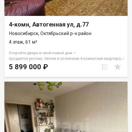
упустите шанс стать владельцем этой замечательной
квартиры! Записывайтесь на просмотр, чтобы оценить все
преимущества лично. Ждем вас! Код пользователя: 206173
Номер в базе: 13088734
4-комн, Автогенная ул, д.77
Новосибирск, Октябрьский р-н район
4 этаж, 61 м²
Откройте дверь в свой новый дом —
продаётся уютная, тёплая и солнечная 4‑комнатная квартира, где
Квартира расположена на 4‑м этаже 5‑этажного дома, а окна выхо
5 899 000 ₽
в комнатах всегда много света и свежего воздуха.
Здесь уже сделан косметический ремонт —
это отличная основа, чтобы воплотить в жизнь ваши дизайнерски
Район радует развитой инфраструктурой: буквально в двух шагах 
магазины «Монеточка» и «Магнит» для ежедневных покупок, школа
Ещё один большой плюс —
отличная транспортная доступность. Остановка общественного тра
и на работу, и на отдых!
Эта светлая и просторная квартира ждёт именно вас! Записывайт
покажем всё в деталях. Код пользователя: 199087 Номер в
базе: 12259568