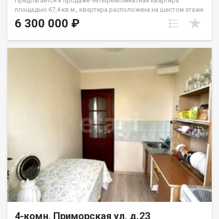
Предлагается к продаже четырехкомнатная квартира
площадью 67,4 кв.м., квартира расположена на шестом этаже
девятиэтажного панельного дома. Идеальный вариант для
6 300 000 ₽
большой семьи. В квартире отличная планировка, две
изолированные комнаты и одна проходная, сделан
косметический ремонт. Окна выходят на две стороны, в
одной из комнат есть балкон, можно сделать ее хозяйской
спальней. Квартира ухоженная, очень теплая. Рядом с домом
развитая инфраструктура, в пешей доступности детский сад
Искорка, школа №114, продуктовые магазины, остановки
общественного транспорта. Приглашаю на просмотр! Код
пользователя: 177198 Номер в базе: 13498712
4-комн, Приморская ул, д.23