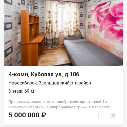
Электросчетчик 1. Во дворе всегда есть места под парковку.
Хорошая детская площадка. От основных дорог в стороне, по
этому вокруг дома тихо. Шаговая доступность до
горБольницы и СГУПСА. Личное мнение: из указанной
квартиры можно сделать очень просторную трехкомнатную
квартиру с огромной кухней-гостинной. Просто убрать стену
между кухней и одной комнатой. Таких уникальных
планировок практически нет. Звоните, спрашивайте, все
расскажу. Рядом с объектом находятся:3 школы,4 детских
сада,7 продуктовых магазинов,5 спортивных учреждений,1
гимназия. Возможен обмен на вашу недвижимость. Возможна
продажа в рассрочку. При звонке, пожалуйста, сообщите
номер варианта - JV004054105298.
4-комн, Кубовая ул, д.106
Новосибирск, Заельцовский р-н район
3 этаж, 69 м²
Предлагаем рассмотреть приобретение просторной 4-х
комнатной квартиры в микрорайоне Стрижи. Сам по себе
микрорайон обладает всей развитой инфраструктурой. Здесь
5 000 000 ₽
есть и поликлиники, частные медицинские центры, центры
развития детей с различными секциями, рынки, магазины и