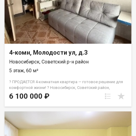
4-комн, Молодости ул, д.3
Новосибирск, Советский р-н район
5 этаж, 60 м²
? ПРОДАЕТСЯ 4‑комнатная квартира — готовое решение для
комфортной жизни! ? Новосибирск, Советский район,
ул. Молодости, 3. ?Срочная продажа!!! ? Цена снижена до
6 100 000 ₽
конца августа, т.к. найден встречный вариант. ? Успевайте
купить по хорошей цене! Хотите переехать и не тратить время
на ремонт? Эта квартира — идеальный вариант: евроремонт
уже сделан, пластиковые окна установлены, в
подъезде — свежий ремонт, крыша — новая. Заезжайте и
живите! ✨ Что вы получаете: 60 м² продуманного
пространства: 4 смежные комнаты, раздельный санузел,