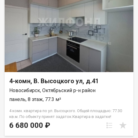
идеальным для семей с детьми. Если вы мечтаете о
просторной и уютной квартире, то этот объект идеально
подойдет для вас. Не упустите возможность приобрести эту
квартиру по выгодной цене. Звоните прямо сейчас и мы
организуем для вас просмотр объекта. Рядом с объектом
находятся:1 школа,5 детских садов,11 продуктовых
магазинов,2 спортивных учреждения. Возможен обмен на
вашу недвижимость. Возможна продажа в рассрочку. При
звонке, пожалуйста, сообщите номер варианта -
JV004054104524.
4-комн, В. Высоцкого ул, д.41
Новосибирск, Октябрьский р-н район
панель, 8 этаж, 77.3 м²
4 комн. квартира по ул. Высоцкого. Общей площадью: 77.30
кв.м. По объекту принят задаток.Квартира в задатке!
СКИДКА! СКИДКА! СКИДКА! ЦЕНА ДО КОНЦА МЕСЯЦА! Уютная
6 680 000 ₽
4 комнатная квартира с двумя балконами ждет своих новых
собственников. Отсечка на три квартиры. подъезд чистый.