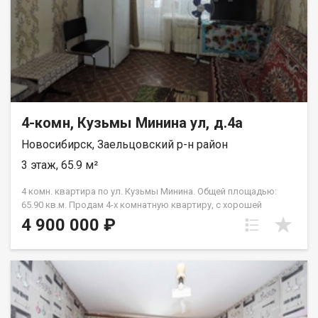
4-комн, Кузьмы Минина ул, д.4а
Новосибирск, Заельцовский р-н район
3 этаж, 65.9 м²
4 комн. квартира по ул. Кузьмы Минина. Общей площадью:
65.90 кв.м. Продам 4-х комнатную квартиру, с хорошей
планировкой. Кирпичный, теплый дом. Удобный 3-й этаж, все
4 900 000 ₽
окна обращены к солнцу во второй половине дня. Один
балкон. Туалет и ванная комната разделены. Кухня с
холодильником под окном. Чистая продажа. Небольшой
косметический ремонт приветствуется, но для аренды и так
прекрасно подойдет. Соотношение цены квартиры по
отношению к возможной сдаче в аренду очень удачное
(аренда в месяц, покомнатно, чуть более 50тр.месяц).