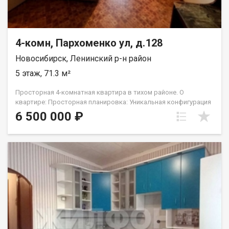
4-комн, Пархоменко ул, д.128
Новосибирск, Ленинский р-н район
5 этаж, 71.3 м²
Просторная 4-комнатная квартира в тихом районе. О
квартире: Просторная планировка: Уникальная конфигурация
с изолированными и проходными комнатами. Позволяет
6 500 000 ₽
легко зонировать пространство под большую семью:
родительскую спальню, детские, кабинет и гостиную.
Состояние квартиры: Частично установлены натяжные
потолки, заменены батареи, в двух комнатах — пластиковые
окна. Дополнительная площадь: Две большие лоджии —
идеальная возможность расширить жилое пространство или
создать зоны для отдыха. О доме и районе: Безопасный
двор: Огромная закрытая территория с детской площадкой.
Вы сможете быть спокойны за детей. Вся инфраструктура в
шаговой доступности: Детские сады, школы, магазины, кафе,
бассейн и ледовый дворец спорта и много всего другого, что
необходимо для жизни. Отличная транспортная