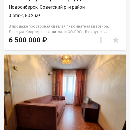
Новосибирск, Советский р-н район
3 этаж, 80.2 м²
В продаже просторная светлая 4х комнатная квартира.
Локация. Квартира находится на ОбьГЭСе. В окружении
живописные места, одноименный пляж, набережная. В
6 500 000 ₽
шаговой доступности 4 детских сада, 3 школы, поликлиника,
остановка общественного транспорта, магазины, аптеки,
пункты выдачи товаров. О квартире. Квартира уютная,
светлая, чистая. Вся мебель останется в подарок новым
покупателям. Вариант - заходи и живи. Две просторные
застекленные лоджии - дополнительное пространство для
вашего отдыха и досуга. О доме. Девятиэтажный дом 1987
года постройки с железобетонными перекрытиями, хорошая
тепло - и шумоизоляция. Подъезды чистые и ухоженные, в
доме новый лифт. Во дворе детская площадка и достаточное
количество парковочных мест. Чистая продажа! Один
взрослый собственник! Подходит под все виды расчетов!
Звоните! Записывайтесь на просмотр! Код пользователя:
150940 Номер в базе: 4975638