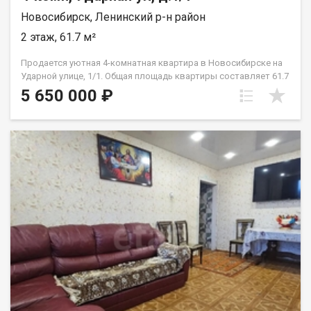
Новосибирск, Ленинский р-н район
2 этаж, 61.7 м²
Продается уютная 4-комнатная квартира в Новосибирске на
Ударной улице, 1/1. Общая площадь квартиры составляет 61.7
кв. м, жилая площадь — 44.9 кв. м, а площадь кухни — 5.6 кв. м.
5 650 000 ₽
Квартира расположена на 2 этаже 5-этажного дома. Дом был
построен в 1968 году из панельных материалов. Высота
потолков в квартире составляет 2.5 метра. Окна выходят во
двор, благодаря чему в квартире всегда тихо и спокойно. До
станции метро "Площадь Маркса" всего 7 минут на
автомобиле. В квартире сделан косметический ремонт,
поэтому можно сразу заехать и жить. Просторные комнаты
позволяют создать уютное пространство для семьи. В
квартире есть один санузел и балкон, куда можно выйти на
чашечку кофе. Дом оснащен наземной парковкой, поэтому
всегда можно найти место для вашего автомобиля. В доме
также есть пандус, что обеспечивает удобный доступ для
всех жильцов. В двухстах метрах от дома находятся школы и
детские сады, что удобно для семей с детьми. Рядом также
расположены магазины, где можно купить все необходимое. .
Возможна ипотека, все документы готовы к сделке. Не