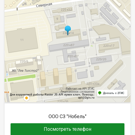
Работает на API 2ГИС
Лицензионное соглашение
Доехать с 2ГИС
Для корректной работы Raster JS API нужен ключ. Помощь:
api@2gis.ru
ООО СЗ "Нобель"
Посмотреть телефон