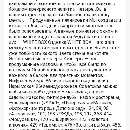
панорамные окна или из окна ванной комнаты с
бокалом прекрасного напитка. Четыре...Вы в
нашем отделе продаж выбираете планировку
мечты. — Продуманные планировки Мы создавали
их так, чтобы каждый квадратный метр можно
было использовать. А ванные комнаты с окном и
панорамные виды на закаты будут захватывать
дух. — WHITE BOX Отделка WHITE BOX – это этап
между черновой и чистовой отделкой. Вы можете
уже подбирать какого цвета стены вы хотите. —
Эргономичные келлеры Келлеры — это
продуманные кладовые, чтобы всё было по
полочкам. Освободите квартиру для нужного и
важного, а балкон для приятных моментов. —
Инфраструктура Вблизи квартала вдоль улиц
Нарымская, Железнодорожная, Советская можно
найти все необходимое – магазины, аптеки,
салоны красоты, фитнес-клубы, кафе и рестораны,
супермаркеты («SPAR», «Пятерочка», «Магнит»,
«Фермер-центр.рф»). Детские сады: 24, 59, 96
«Аленушка», 101, 163 «РЖД», 193, 212, 368, 414
«Чебурашка», 420 «Сибирячок», 423 «Золотой
ключик», 429 «Теремок», 476 «Золотая рыбка», 486,