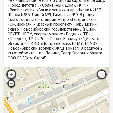
497 «Мишутка». Частные детские сады: Bambi baby,
«Город детства», «Солнечный Дом», «К.Р.У.Г.»
«Bambini-club», «Сами с усами» и др. Школа №137,
Школа №85, Лицей №9, Гимназия №9. В радиусе
1км от объекта – станции метро «Гагаринская»,
«Сибирская», «Красный проспект», Нарымский
сквер, Новосибирский государственный цирк,
СГУВТ, НГПУ, спорткомплекс «Водник», ТРЦ
«Галерея», ТРЦ «Роял Парк». В радиусе 1,5 км от
объекта – ПКИО «Центральный», НГМУ, НГУЭУ,
Новосибирский зоопарк, Ж/Д вокзал. В радиусе 2
км от объекта – пл. Ленина, Театр Оперы и балета.
ООО СЗ "Дом-Строй"