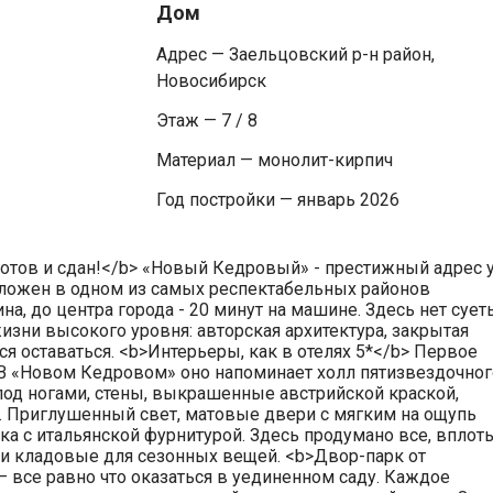
Дом
Адрес — Заельцовский р-н район,
Новосибирск
Этаж — 7 / 8
Материал — монолит-кирпич
Год постройки — январь 2026
тов и сдан!</b> «Новый Кедровый» - престижный адрес 
оложен в одном из самых респектабельных районов
ина, до центра города - 20 минут на машине. Здесь нет сует
жизни высокого уровня: авторская архитектура, закрытая
ся оставаться. <b>Интерьеры, как в отелях 5*</b> Первое
. В «Новом Кедровом» оно напоминает холл пятизвездочног
под ногами, стены, выкрашенные австрийской краской,
. Приглушенный свет, матовые двери с мягким на ощупь
ка с итальянской фурнитурой. Здесь продумано все, вплот
 и кладовые для сезонных вещей. <b>Двор-парк от
 все равно что оказаться в уединенном саду. Каждое