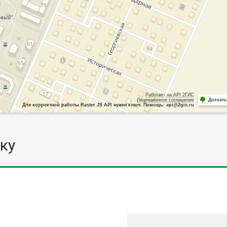
Работает на API 2ГИС
Лицензионное соглашение
Доехать
Для корректной работы Raster JS API нужен ключ. Помощь: api@2gis.ru
ку
0