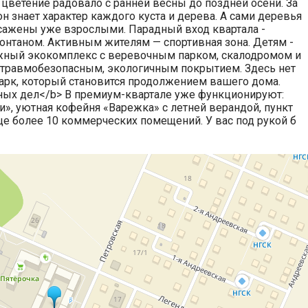
 цветение радовало с ранней весны до поздней осени. За
 знает характер каждого куста и дерева. А сами деревья
сажены уже взрослыми. Парадный вход квартала -
нтаном. Активным жителям — спортивная зона. Детям -
жный экокомплекс с веревочным парком, скалодромом и
с травмобезопасным, экологичным покрытием. Здесь нет
арк, который становится продолжением вашего дома.
ных дел</b> В премиум-квартале уже функционируют:
и», уютная кофейня «Варежка» с летней верандой, пункт
ще более 10 коммерческих помещений. У вас под рукой б