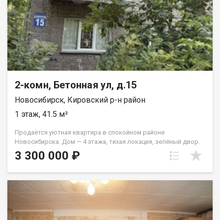
2-комн, Бетонная ул, д.15
Новосибирск, Кировский р-н район
1 этаж, 41.5 м²
Продаётся уютная квартира в спокойном районе
Новосибирска. Дом — 4 этажа, тихая локация, зелёный двор.
Рядом вся необходимая инфраструктура: магазины,
3 300 000 ₽
остановки, в шаговой доступности детский сад и школы.
Квартира расположена на 1 этаже что идеально: не высоко,
не низко и очень удобно. Квартира требует ремонта, и
подходит под реализацию разных вариантов ремонта.
Звоните и договоримся о просмотре! Код пользователя:
192416 Номер в базе: 13383178