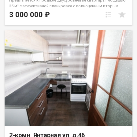
Предлагается к продаже двухуровневая квартира площадью
35 м² с эффективной планировка с полноценным вторым
уровнем, где высота потолков составляет 1,78 м, что
3 000 000 ₽
позволяет обустроить приватную зону для спальни, рабочего
кабинета или детской. На первом уровне выделена
функциональная кухонная зона, совмещенная с гостиной. В
квартире выполнен качественный современный ремонт,
установлена новая кухня, вся необходимая мебель и бытовая
техника, включая двухкамерный холодильник и даже
электрокамин с реалистичной имитацией пламени. Широкий
деревянный подоконник у большого окна, выходящего в
тихий двор с детской площадкой. Санузел оборудован
полноразмерной ванной. Важной особенностью является
фиксированный платеж за электроэнергию и горячую воду
без ограничений по расходу!!! Дом обладает отличной
транспортной доступностью: в шаговой доступности
остановка общественного транспорта с маршрутами через
Димитровский мост, что позволяет добраться до
железнодорожного вокзала за 10 минут, до станции метро
«Площадь Маркса» за 5 минут и до аэропорта Толмачево
примерно за 20 минут. Во дворе обеспечена удобная
парковка. Код пользователя: 193546 Номер в базе: 10391601
2-комн, Янтарная ул, д.46