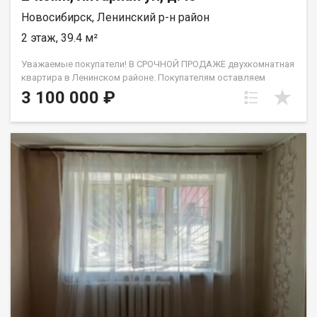
Новосибирск, Ленинский р-н район
2 этаж, 39.4 м²
Уважаемые покупатели! В СРОЧНОЙ ПРОДАЖЕ двухкомнатная
квартира в Ленинском районе. Покупателям оставляем
кухонный гарнитур, прихожую, шкаф для одежды. Ключевым
3 100 000 ₽
преимуществом является развитая инфраструктура района в
непосредственной шаговой доступности. В пешей
доступности расположены Школа №67, Вторая
Новосибирская гимназия и три детских сада, что делает
локацию идеальной для семей с детьми. Повседневные
потребности легко удовлетворить благодаря близости
Ленинского рынка, множества магазинов и пунктов выдачи
заказов. Остановка общественного транспорта находится
рядом с домом, обеспечивая быструю логистику по городу.
На пл. Маркса можно оказаться всего за 5-10 минут на
автомобиле или общественном транспорте. Квартира без
обременений. Быстрый выход на сделку, ключи в день
подписания договора! Приглашаем на просмотр! Код
пользователя: 220466 Номер в базе: 13348996