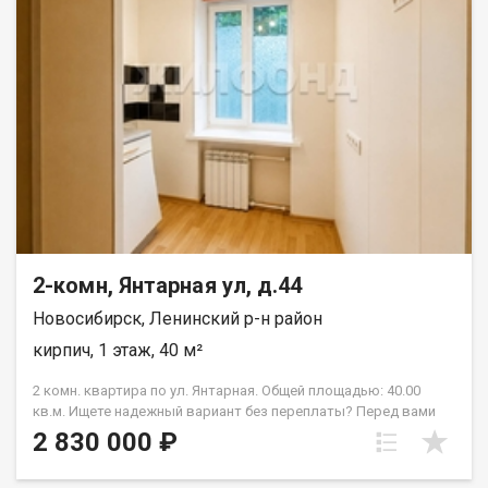
недалеко поликлиники, больницы, аптеки. В районе есть
отделения банков и почты, кафе и рестораны. Рядом с
объектом находятся:2 школы,1 детский сад,10 продуктовых
магазинов,3 спортивных учреждения. Возможен обмен на
вашу недвижимость. Возможна продажа в рассрочку. При
звонке, пожалуйста, сообщите номер варианта -
JV002054175274.
2-комн, Янтарная ул, д.44
Новосибирск, Ленинский р-н район
кирпич, 1 этаж, 40 м²
2 комн. квартира по ул. Янтарная. Общей площадью: 40.00
кв.м. Ищете надежный вариант без переплаты? Перед вами
практичная двухкомнатная квартира в тихом месте
2 830 000 ₽
Ленинского района. В квартире сделан косметический
ремонт: пластиковые окна, натяжные потолки, на полу