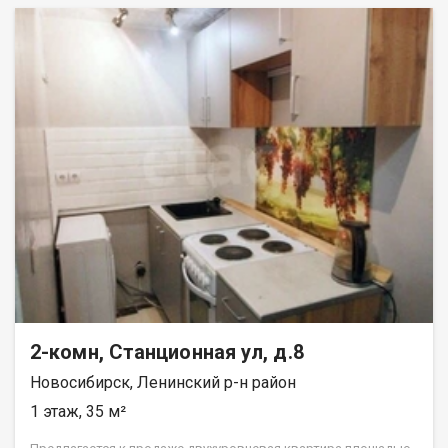
линолеум, новые радиаторы отопления. Чистый подъезд, во
дворе детская площадка. Развитая инфраструктура в
шаговой доступности: школа, детский сад, футбольный
стадион, магазины, остановка общественного транспорта
*Пермская*. До станции метро *Площадь Маркса* 5
остановок. Чистая продажа!1 взрослый собственник, более 5
лет в собственности, без обременений и занижений. Отличный
вариант как для собственного проживания, так и для сдачи в
аренду! Звоните, записывайтесь на просмотр! Возможен
обмен на вашу недвижимость. Возможна продажа в
рассрочку. При звонке, пожалуйста, сообщите номер
варианта - JV002054180178.
2-комн, Станционная ул, д.8
Новосибирск, Ленинский р-н район
1 этаж, 35 м²