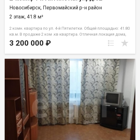
Новосибирск, Первомайский р-н район
2 этаж, 41.8 м²
2 комн. квартира по ул. 4-й Пятилетки. Общей площадью: 41.80
кв.м. В продаже 2 ком .кв квартира. Отличная локация дома,
микрорайон максимально развит, в шаговой доступности
3 200 000 ₽
детские сады, школы, поликлиники, банки и магазины!
Хорошая транспортная доступность. Большой выбор
направлений движения и транспорта, помогут удобно и
быстро добраться до любой точки города! Возможен обмен
на вашу недвижимость. Возможна продажа в рассрочку. При
звонке, пожалуйста, сообщите номер варианта -
JV002054158256.