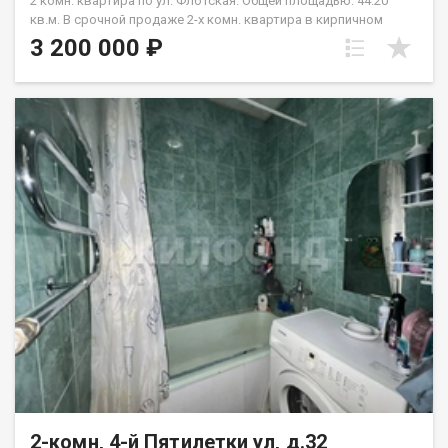
2 комн. квартира по ул. Флотская. Общей площадью: 44.20
кв.м. В срочной продаже 2-х комн. квартира в кирпичном
пятиэтажном доме на комфортном третьем этаже в
3 200 000 ₽
Калининском районе микрорайона Пашино. Это
единственный КИРПИЧНЫЙ дом среди рядом стоящих
пятиэтажных домов! Квартира очень уютная и светлая, с
современными интерьерными решениями. Балкон остеклен.
Зимой в квартире тепло. Окна на две стороны, Двор очень
зеленый, много цветов и насаждений. Во дворе всегда есть
где припарковаться. В непосредственной близости от дома
находятся образовательные учреждения, включая школы и
детские сады, что делает это место подходящим для семей с
детьми. Соседи приятные доброжелательные люди.
Подходит под все виды расчета, без обременений. Два
взрослых собственника. Поможем с получением ипотеки.
Рядом с объектом находятся:1 детский сад,2 продуктовых
магазина. Возможен обмен на вашу недвижимость. Возможна
продажа в рассрочку. При звонке, пожалуйста, сообщите
номер варианта - JV002054180706.
2-комн, 4-й Пятилетки ул, д.32