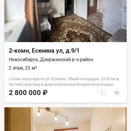
2-комн, Есенина ул, д.9/1
Новосибирск, Дзержинский р-н район
2 этаж, 23 м²
2 комн. квартира по ул. Есенина. Общей площадью: 23.00 кв.м.
Уютная квартира в доме классической кирпичной кладки.
Окна выходят во двор. Большой тихий двор, есть зона
2 800 000 ₽
отдыха, детская площадка, много мест для парковки.
Остановки транспорта в трех минутах ходьбы, до метро
Золотая нива две остановки или 15 минут ходьбы. Развитая
инфраструктура, есть все необходимое для комфортной
жизни. В шаговой доступности несколько детских садов,
школы, спортивные комплексы и фитнес-центры, парки и
скверы, магазины, торговые центры и супермаркеты. Также