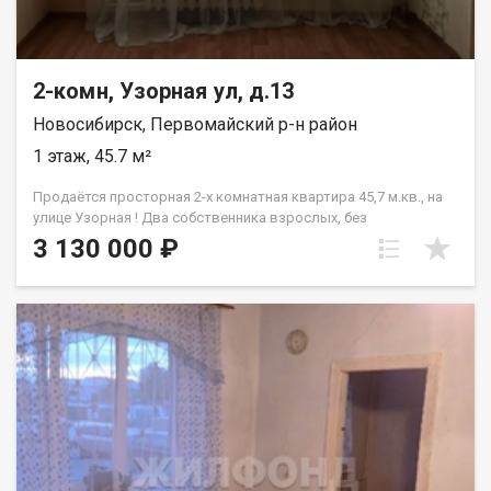
2-комн, Узорная ул, д.13
Новосибирск, Первомайский р-н район
1 этаж, 45.7 м²
Продаётся просторная 2-х комнатная квартира 45,7 м.кв., на
улице Узорная ! Два собственника взрослых, без
обременения, быстрая сделка! - Квартира находится на
3 130 000 ₽
первом этаже трёхэтажного кирпичного дома. Две комнаты
смежные, толстые несущие кирпичные стены между
соседними квартирами, это исключает слышимость от
соседей. - Окна пластиковые, очень хорошие из
качественного материала с широкими подоконниками,
выходят на сторону детского сада. - Санузел — совместный с
ванной, благоустроенный, в хорошем состоянии. - Заменена
полностью вся проводка и трубы для холодной и горячей
воды, слив с раковины и ванной. - В квартире требуется
косметический ремонт, точно под замену все обои.
Остальное на ваше усмотрение, можно сделать полностью
новый ремонт с нуля и реализовать любые задумки: от