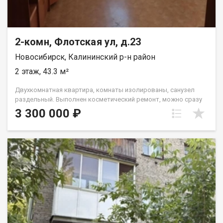
2-комн, Флотская ул, д.23
Новосибирск, Калининский р-н район
2 этаж, 43.3 м²
Двухкомнатная квартира, комнаты изолированы, санузел
раздельный. Выполнен косметический ремонт, можно сразу
заезжать и жить! Окна пластиковые, балкон застеклен, вся
3 300 000 ₽
инфраструктура рядом! Комфортный 2 этаж, окна выходят на
солнечную сторону. Всегда есть парковочные места во
дворе. Квартира свободна от проживающих и готова принять
новых владельцев. Полная гарантия безопасности сделки,
помощь в получении ипотечного решения! Больше
информации по телефону. Звоните! Код пользователя: 80879
Номер в базе: 11789005