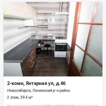
функциональная кухонная зона, совмещенная с гостиной. В
квартире выполнен качественный современный ремонт,
установлена новая кухня, вся необходимая мебель и бытовая
техника, включая двухкамерный холодильник и даже
электрокамин с реалистичной имитацией пламени. Широкий
деревянный подоконник у большого окна, выходящего в
тихий двор с детской площадкой. Санузел оборудован
полноразмерной ванной. Важной особенностью является
фиксированный платеж за электроэнергию и горячую воду
без ограничений по расходу!!! Дом обладает отличной
транспортной доступностью: в шаговой доступности
остановка общественного транспорта с маршрутами через
Димитровский мост, что позволяет добраться до
железнодорожного вокзала за 10 минут, до станции метро
«Площадь Маркса» за 5 минут и до аэропорта Толмачево
примерно за 20 минут. Во дворе обеспечена удобная
парковка. Код пользователя: 193546 Номер в базе: 10391601
2-комн, Янтарная ул, д.46
Новосибирск, Ленинский р-н район
2 этаж, 39.4 м²