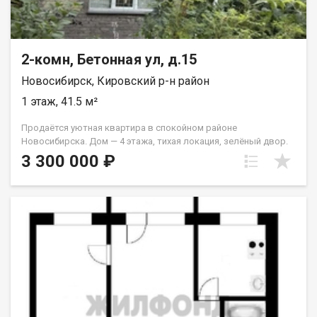
2-комн, Бетонная ул, д.15
Новосибирск, Кировский р-н район
1 этаж, 41.5 м²
Продаётся уютная квартира в спокойном районе
Новосибирска. Дом — 4 этажа, тихая локация, зелёный двор.
Рядом вся необходимая инфраструктура: магазины,
3 300 000 ₽
остановки, в шаговой доступности детский сад и школы.
Квартира расположена на 1 этаже что идеально: не высоко,
не низко и очень удобно. Квартира требует ремонта, и
подходит под реализацию разных вариантов ремонта.
Звоните и договоримся о просмотре! Код пользователя:
192416 Номер в базе: 13383178