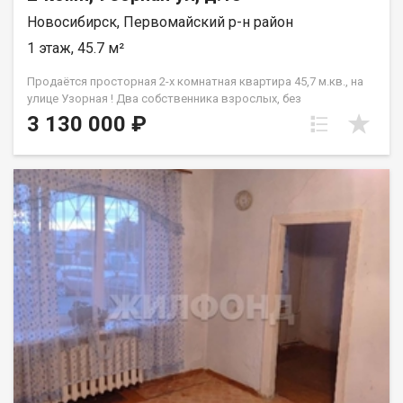
Новосибирск, Первомайский р-н район
1 этаж, 45.7 м²
Продаётся просторная 2-х комнатная квартира 45,7 м.кв., на
улице Узорная ! Два собственника взрослых, без
обременения, быстрая сделка! - Квартира находится на
3 130 000 ₽
первом этаже трёхэтажного кирпичного дома. Две комнаты
смежные, толстые несущие кирпичные стены между
соседними квартирами, это исключает слышимость от
соседей. - Окна пластиковые, очень хорошие из
качественного материала с широкими подоконниками,
выходят на сторону детского сада. - Санузел — совместный с
ванной, благоустроенный, в хорошем состоянии. - Заменена
полностью вся проводка и трубы для холодной и горячей
воды, слив с раковины и ванной. - В квартире требуется
косметический ремонт, точно под замену все обои.
Остальное на ваше усмотрение, можно сделать полностью
новый ремонт с нуля и реализовать любые задумки: от
огромной студии с открытой планировкой до классического
варианта с изолированными комнатами. Очень хорошая
локация с сосновым лесом в 2х минутах от дома, с другой
стороны вся основная инфраструктура в максимальной