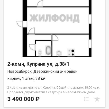
торговые центры, парки и зоны отдыха. Удобное
расположение, рядом есть все необходимое для
повседневных нужд. Во дворе детские площадки, достаточно
парковочных мест. Рядом с домом остановки общественного
транспорта, позволяющие легко добраться до любой точки
города. Рассмотрим обмен на 2-комнатную квартиру в этом
же районе с нашей доплатой. Показы по согласованию, в
удобное для покупателя время. Рядом с объектом находятся:2
школы,3 детских сада,4 продуктовых магазина,2 спортивных
учреждения. Возможен обмен на вашу недвижимость.
Возможна продажа в рассрочку. При звонке, пожалуйста,
сообщите номер варианта - JV002054166315.
2-комн, Куприна ул, д.38/1
Новосибирск, Дзержинский р-н район
кирпич, 1 этаж, 38 м²
2 комн. квартира по ул. Куприна. Общей площадью: 38.00 кв.м.
Продается двухкомнатная квартира в малоэтажном доме.
Дом находится в хорошем районе, с развитой
3 490 000 ₽
инфраструктурой. В шаговой доступности расположены
магазины, супермаркеты, аптеки, банки, детские сады и