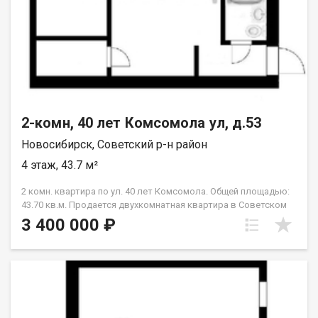
2-комн, 40 лет Комсомола ул, д.53
Новосибирск, Советский р-н район
4 этаж, 43.7 м²
2 комн. квартира по ул. 40 лет Комсомола. Общей площадью:
43.70 кв.м. Продается двухкомнатная квартира в Советском
районе, ул. 40 лет Комсомола, д. 53. Квартира расположена на
3 400 000 ₽
4 этаже пятиэтажного кирпичного дома. Площадь составляет
43.7 кв.м., жилая площадь 29.2 кв. м., кухня 6 кв. м. В квартире
требуется ремонт. Окна выходят на тихий двор, что создает
спокойную атмосферу. Район с развитой инфраструктурой. В
шаговой доступности находятся магазины, в этом же доме на
первом этаже магазин Магнит, школа №179, детские сады
№364 и №165, во дворе большой спортивный каток, аптеки,