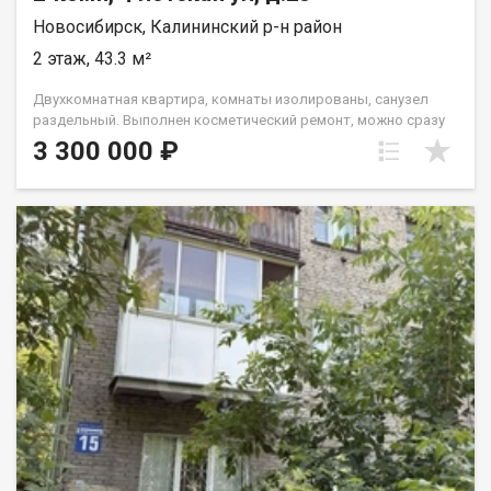
Новосибирск, Калининский р-н район
2 этаж, 43.3 м²
Двухкомнатная квартира, комнаты изолированы, санузел
раздельный. Выполнен косметический ремонт, можно сразу
заезжать и жить! Окна пластиковые, балкон застеклен, вся
3 300 000 ₽
инфраструктура рядом! Комфортный 2 этаж, окна выходят на
солнечную сторону. Всегда есть парковочные места во
дворе. Квартира свободна от проживающих и готова принять
новых владельцев. Полная гарантия безопасности сделки,
помощь в получении ипотечного решения! Больше
информации по телефону. Звоните! Код пользователя: 80879
Номер в базе: 11789005