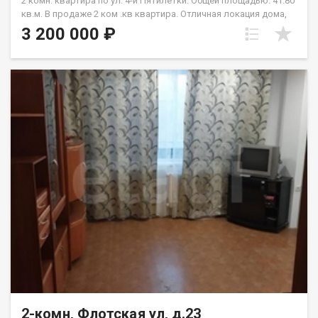
2 комн. квартира по ул. 4-й Пятилетки. Общей площадью: 41.80
кв.м. В продаже 2 ком .кв квартира. Отличная локация дома,
микрорайон максимально развит, в шаговой доступности
3 200 000 ₽
детские сады, школы, поликлиники, банки и магазины!
Хорошая транспортная доступность. Большой выбор
направлений движения и транспорта, помогут удобно и
быстро добраться до любой точки города! Возможен обмен
на вашу недвижимость. Возможна продажа в рассрочку. При
звонке, пожалуйста, сообщите номер варианта -
JV002054158256.
2-комн, Флотская ул, д.23