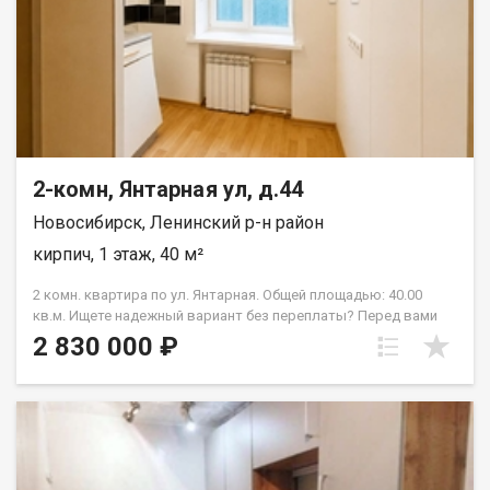
звонке, пожалуйста, сообщите номер варианта -
JV002054175274.
2-комн, Янтарная ул, д.44
Новосибирск, Ленинский р-н район
кирпич, 1 этаж, 40 м²
2 комн. квартира по ул. Янтарная. Общей площадью: 40.00
кв.м. Ищете надежный вариант без переплаты? Перед вами
практичная двухкомнатная квартира в тихом месте
2 830 000 ₽
Ленинского района. В квартире сделан косметический
ремонт: пластиковые окна, натяжные потолки, на полу
линолеум, новые радиаторы отопления. Чистый подъезд, во
дворе детская площадка. Развитая инфраструктура в
шаговой доступности: школа, детский сад, футбольный
стадион, магазины, остановка общественного транспорта
*Пермская*. До станции метро *Площадь Маркса* 5