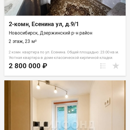
2-комн, Есенина ул, д.9/1
Новосибирск, Дзержинский р-н район
2 этаж, 23 м²
2 комн. квартира по ул. Есенина. Общей площадью: 23.00 кв.м.
Уютная квартира в доме классической кирпичной кладки.
Окна выходят во двор. Большой тихий двор, есть зона
2 800 000 ₽
отдыха, детская площадка, много мест для парковки.
Остановки транспорта в трех минутах ходьбы, до метро
Золотая нива две остановки или 15 минут ходьбы. Развитая
инфраструктура, есть все необходимое для комфортной
жизни. В шаговой доступности несколько детских садов,
школы, спортивные комплексы и фитнес-центры, парки и
скверы, магазины, торговые центры и супермаркеты. Также
недалеко поликлиники, больницы, аптеки. В районе есть
отделения банков и почты, кафе и рестораны. Рядом с
объектом находятся:2 школы,1 детский сад,10 продуктовых
магазинов,3 спортивных учреждения. Возможен обмен на
вашу недвижимость. Возможна продажа в рассрочку. При