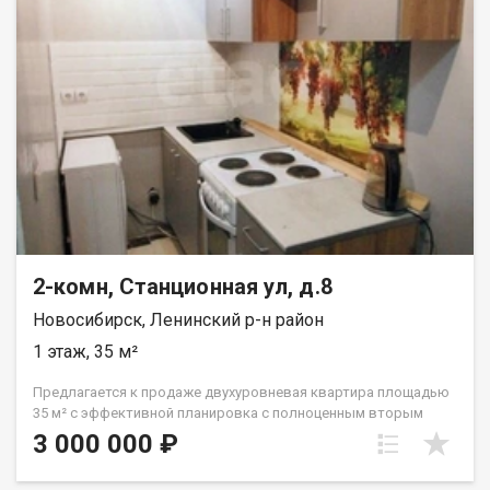
остановок. Чистая продажа!1 взрослый собственник, более 5
лет в собственности, без обременений и занижений. Отличный
вариант как для собственного проживания, так и для сдачи в
аренду! Звоните, записывайтесь на просмотр! Возможен
обмен на вашу недвижимость. Возможна продажа в
рассрочку. При звонке, пожалуйста, сообщите номер
варианта - JV002054180178.
2-комн, Станционная ул, д.8
Новосибирск, Ленинский р-н район
1 этаж, 35 м²
Предлагается к продаже двухуровневая квартира площадью
35 м² с эффективной планировка с полноценным вторым
уровнем, где высота потолков составляет 1,78 м, что
3 000 000 ₽
позволяет обустроить приватную зону для спальни, рабочего
кабинета или детской. На первом уровне выделена