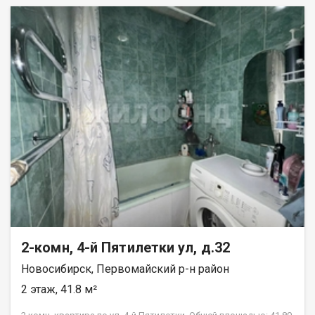
пятиэтажных домов! Квартира очень уютная и светлая, с
современными интерьерными решениями. Балкон остеклен.
Зимой в квартире тепло. Окна на две стороны, Двор очень
зеленый, много цветов и насаждений. Во дворе всегда есть
где припарковаться. В непосредственной близости от дома
находятся образовательные учреждения, включая школы и
детские сады, что делает это место подходящим для семей с
детьми. Соседи приятные доброжелательные люди.
Подходит под все виды расчета, без обременений. Два
взрослых собственника. Поможем с получением ипотеки.
Рядом с объектом находятся:1 детский сад,2 продуктовых
магазина. Возможен обмен на вашу недвижимость. Возможна
продажа в рассрочку. При звонке, пожалуйста, сообщите
номер варианта - JV002054180706.
2-комн, 4-й Пятилетки ул, д.32
Новосибирск, Первомайский р-н район
2 этаж, 41.8 м²