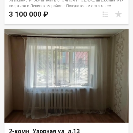
Уважаемые покупатели! В СРОЧНОЙ ПРОДАЖЕ двухкомнатная
квартира в Ленинском районе. Покупателям оставляем
кухонный гарнитур, прихожую, шкаф для одежды. Ключевым
3 100 000 ₽
преимуществом является развитая инфраструктура района в
непосредственной шаговой доступности. В пешей
доступности расположены Школа №67, Вторая
Новосибирская гимназия и три детских сада, что делает
локацию идеальной для семей с детьми. Повседневные
потребности легко удовлетворить благодаря близости
Ленинского рынка, множества магазинов и пунктов выдачи
заказов. Остановка общественного транспорта находится
рядом с домом, обеспечивая быструю логистику по городу.
На пл. Маркса можно оказаться всего за 5-10 минут на
автомобиле или общественном транспорте. Квартира без
обременений. Быстрый выход на сделку, ключи в день
подписания договора! Приглашаем на просмотр! Код
пользователя: 220466 Номер в базе: 13348996
2-комн, Узорная ул, д.13