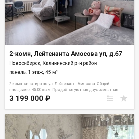
2-комн, Лейтенанта Амосова ул, д.67
Новосибирск, Калининский р-н район
панель, 1 этаж, 45 м²
2 комн. квартира по ул. Лейтенанта Амосова. Общей
площадью: 45.00 кв.м. Продаётся уютная двухкомнатная
квартира в жилом районе Пашино, расположенном в
3 199 000 ₽
живописной части Калининского района Новосибирска. Это
прекрасное предложение для тех, кто ценит комфорт
проживания вдали от шума центральных улиц и
одновременно имеет доступ ко всем благам современной
инфраструктуры. Преимущества квартиры: - ? Отличная
транспортная доступность: несмотря на удалённость от
центра, добраться до любой точки города не составит труда