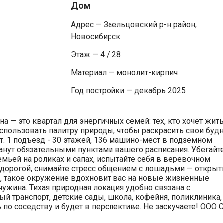
Дом
Адрес — Заельцовский р-н район,
Новосибирск
Этаж — 4 / 28
Материал — монолит-кирпич
Год постройки — декабрь 2025
 — это квартал для энергичных семей: тех, кто хочет жить
использовать палитру природы, чтобы раскрасить свои будн
т. 1 подъезд - 30 этажей, 136 машино-мест в подземном
танут обязательными пунктами вашего расписания. Убегайт
семьей на роликах и сапах, испытайте себя в веревочном
 дорогой, снимайте стресс общением с лошадьми — откры
ь, такое окружение вдохновит вас на новые жизненные
ужина. Тихая природная локация удобно связана с
й транспорт, детские сады, школа, кофейня, поликлиника,
по соседству и будет в перспективе. Не заскучаете! ООО 