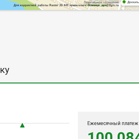
Лицензионное соглашение
Доехать
Для корректной работы Raster JS API нужен ключ. Помощь: api@2gis.ru
ку
0
Ежемесячный платеж
100 08