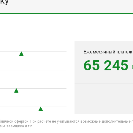
ку
Ежемесячный платеж
65 245
бличной офертой. При расчете не учитываются возможные дополнительные пл
ья заемщика и т.п.