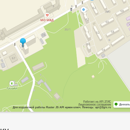
Работает на API 2ГИС
Лицензионное соглашение
Доехать
Для корректной работы Raster JS API нужен ключ. Помощь: api@2gis.ru