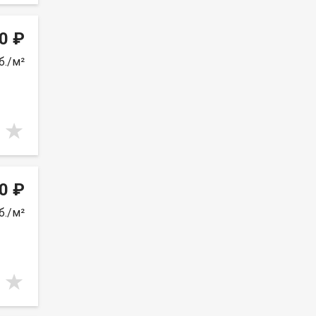
0 ₽
б./м²
0 ₽
б./м²