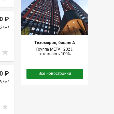
0 ₽
б./м²
Тихомиров, башня А
Группа МЕТА ∙ 2023,
готовность 100%
0 ₽
Все новостройки
б./м²