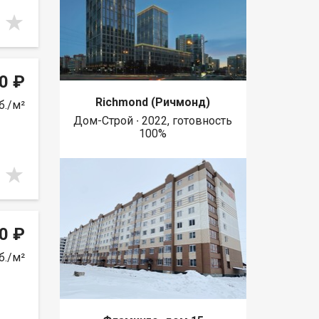
0 ₽
Richmond (Ричмонд)
б./м²
Дом-Строй ∙ 2022, готовность
100%
0 ₽
б./м²