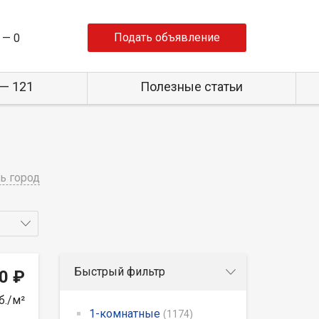
Подать объявление
 —
0
— 121
Полезные статьи
ь город
Быстрый фильтр
0 ₽
б./м²
1-комнатные
(1174)