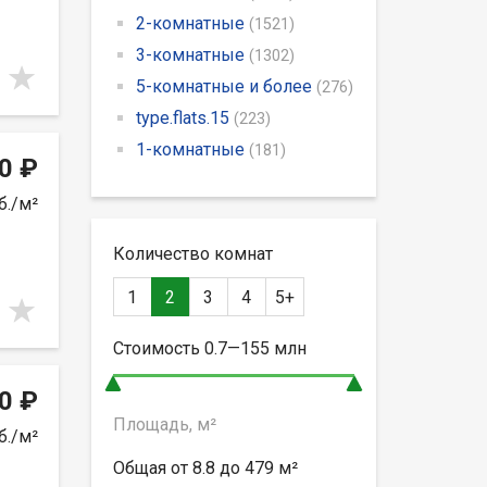
2-комнатные
(1521)
3-комнатные
(1302)
5-комнатные и более
(276)
type.flats.15
(223)
1-комнатные
(181)
0 ₽
б./м²
Количество комнат
1
2
3
4
5+
Стоимость
0.7—155
млн
0 ₽
Площадь, м²
б./м²
Общая от
8.8 до 479
м²