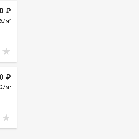
0 ₽
б./м²
0 ₽
б./м²