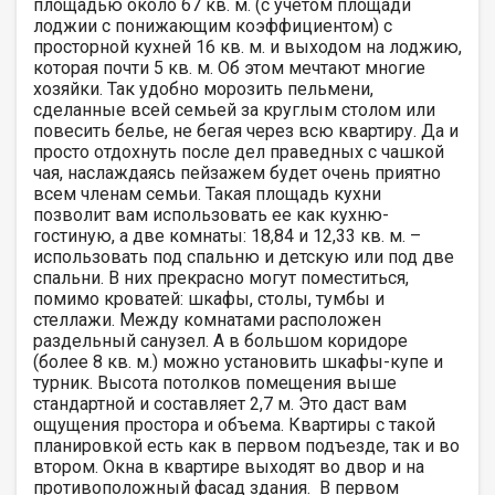
площадью около 67 кв. м. (с учетом площади
лоджии с понижающим коэффициентом) с
просторной кухней 16 кв. м. и выходом на лоджию,
которая почти 5 кв. м. Об этом мечтают многие
хозяйки. Так удобно морозить пельмени,
сделанные всей семьей за круглым столом или
повесить белье, не бегая через всю квартиру. Да и
просто отдохнуть после дел праведных с чашкой
чая, наслаждаясь пейзажем будет очень приятно
всем членам семьи. Такая площадь кухни
позволит вам использовать ее как кухню-
гостиную, а две комнаты: 18,84 и 12,33 кв. м. –
использовать под спальню и детскую или под две
спальни. В них прекрасно могут поместиться,
помимо кроватей: шкафы, столы, тумбы и
стеллажи. Между комнатами расположен
раздельный санузел. А в большом коридоре
(более 8 кв. м.) можно установить шкафы-купе и
турник. Высота потолков помещения выше
стандартной и составляет 2,7 м. Это даст вам
ощущения простора и объема. Квартиры с такой
планировкой есть как в первом подъезде, так и во
втором. Окна в квартире выходят во двор и на
противоположный фасад здания. В первом