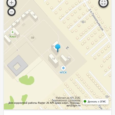
Работает на API 2ГИС
Лицензионное соглашение
Доехать с 2ГИС
Для корректной работы Raster JS API нужен ключ. Помощь:
api@2gis.ru