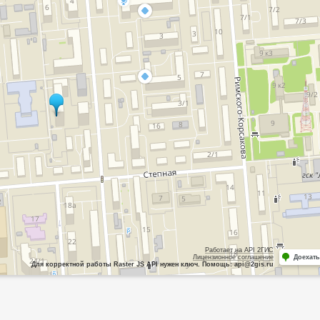
Работает на API 2ГИС
Лицензионное соглашение
Доехать
Для корректной работы Raster JS API нужен ключ. Помощь: api@2gis.ru