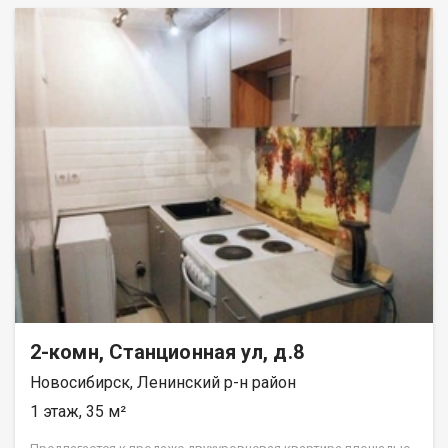
линолеум, новые радиаторы отопления. Чистый подъезд, во
дворе детская площадка. Развитая инфраструктура в
шаговой доступности: школа, детский сад, футбольный
стадион, магазины, остановка общественного транспорта
*Пермская*. До станции метро *Площадь Маркса* 5
остановок. Чистая продажа!1 взрослый собственник, более 5
лет в собственности, без обременений и занижений. Отличный
вариант как для собственного проживания, так и для сдачи в
аренду! Звоните, записывайтесь на просмотр! Возможен
обмен на вашу недвижимость. Возможна продажа в
рассрочку. При звонке, пожалуйста, сообщите номер
варианта - JV002054180178.
2-комн, Станционная ул, д.8
Новосибирск, Ленинский р-н район
1 этаж, 35 м²