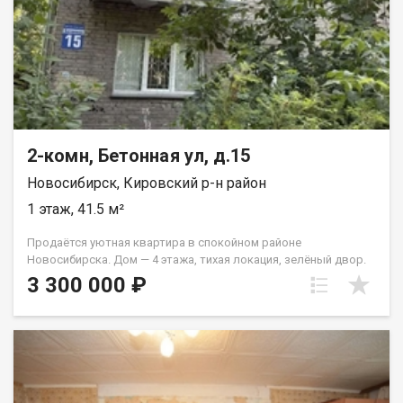
2-комн, Бетонная ул, д.15
Новосибирск, Кировский р-н район
1 этаж, 41.5 м²
Продаётся уютная квартира в спокойном районе
Новосибирска. Дом — 4 этажа, тихая локация, зелёный двор.
Рядом вся необходимая инфраструктура: магазины,
3 300 000 ₽
остановки, в шаговой доступности детский сад и школы.
Квартира расположена на 1 этаже что идеально: не высоко,
не низко и очень удобно. Квартира требует ремонта, и
подходит под реализацию разных вариантов ремонта.
Звоните и договоримся о просмотре! Код пользователя:
192416 Номер в базе: 13383178