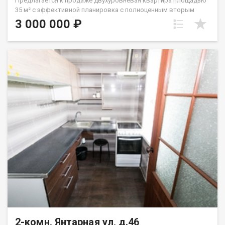
Предлагается к продаже двухуровневая квартира площадью
35 м² с эффективной планировка с полноценным вторым
уровнем, где высота потолков составляет 1,78 м, что
3 000 000 ₽
позволяет обустроить приватную зону для спальни, рабочего
кабинета или детской. На первом уровне выделена
функциональная кухонная зона, совмещенная с гостиной. В
квартире выполнен качественный современный ремонт,
установлена новая кухня, вся необходимая мебель и бытовая
техника, включая двухкамерный холодильник и даже
электрокамин с реалистичной имитацией пламени. Широкий
деревянный подоконник у большого окна, выходящего в
тихий двор с детской площадкой. Санузел оборудован
полноразмерной ванной. Важной особенностью является
фиксированный платеж за электроэнергию и горячую воду
без ограничений по расходу!!! Дом обладает отличной
транспортной доступностью: в шаговой доступности
остановка общественного транспорта с маршрутами через
Димитровский мост, что позволяет добраться до
железнодорожного вокзала за 10 минут, до станции метро
«Площадь Маркса» за 5 минут и до аэропорта Толмачево
примерно за 20 минут. Во дворе обеспечена удобная
парковка. Код пользователя: 193546 Номер в базе: 10391601
2-комн, Янтарная ул, д.46