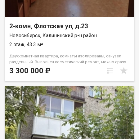
2-комн, Флотская ул, д.23
Новосибирск, Калининский р-н район
2 этаж, 43.3 м²
Двухкомнатная квартира, комнаты изолированы, санузел
раздельный. Выполнен косметический ремонт, можно сразу
заезжать и жить! Окна пластиковые, балкон застеклен, вся
3 300 000 ₽
инфраструктура рядом! Комфортный 2 этаж, окна выходят на
солнечную сторону. Всегда есть парковочные места во
дворе. Квартира свободна от проживающих и готова принять
новых владельцев. Полная гарантия безопасности сделки,
помощь в получении ипотечного решения! Больше
информации по телефону. Звоните! Код пользователя: 80879
Номер в базе: 11789005