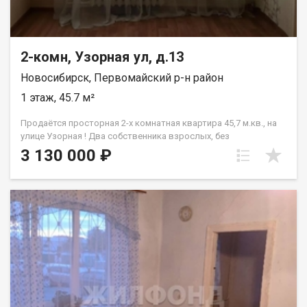
2-комн, Узорная ул, д.13
Новосибирск, Первомайский р-н район
1 этаж, 45.7 м²
Продаётся просторная 2-х комнатная квартира 45,7 м.кв., на
улице Узорная ! Два собственника взрослых, без
обременения, быстрая сделка! - Квартира находится на
3 130 000 ₽
первом этаже трёхэтажного кирпичного дома. Две комнаты
смежные, толстые несущие кирпичные стены между
соседними квартирами, это исключает слышимость от
соседей. - Окна пластиковые, очень хорошие из
качественного материала с широкими подоконниками,
выходят на сторону детского сада. - Санузел — совместный с
ванной, благоустроенный, в хорошем состоянии. - Заменена
полностью вся проводка и трубы для холодной и горячей
воды, слив с раковины и ванной. - В квартире требуется
косметический ремонт, точно под замену все обои.
Остальное на ваше усмотрение, можно сделать полностью
новый ремонт с нуля и реализовать любые задумки: от