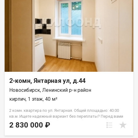
недалеко поликлиники, больницы, аптеки. В районе есть
отделения банков и почты, кафе и рестораны. Рядом с
объектом находятся:2 школы,1 детский сад,10 продуктовых
магазинов,3 спортивных учреждения. Возможен обмен на
вашу недвижимость. Возможна продажа в рассрочку. При
звонке, пожалуйста, сообщите номер варианта -
JV002054175274.
2-комн, Янтарная ул, д.44
Новосибирск, Ленинский р-н район
кирпич, 1 этаж, 40 м²
2 комн. квартира по ул. Янтарная. Общей площадью: 40.00
кв.м. Ищете надежный вариант без переплаты? Перед вами
практичная двухкомнатная квартира в тихом месте
2 830 000 ₽
Ленинского района. В квартире сделан косметический
ремонт: пластиковые окна, натяжные потолки, на полу