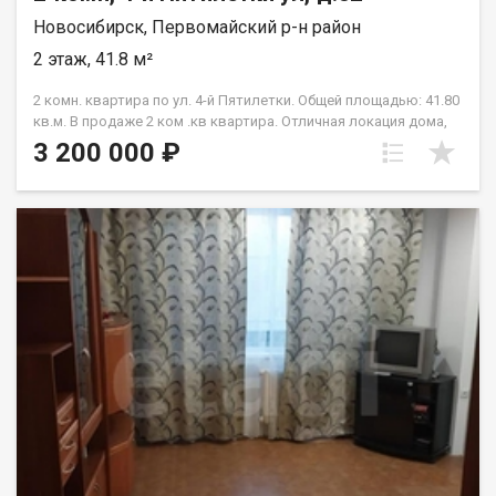
Новосибирск, Первомайский р-н район
2 этаж, 41.8 м²
2 комн. квартира по ул. 4-й Пятилетки. Общей площадью: 41.80
кв.м. В продаже 2 ком .кв квартира. Отличная локация дома,
микрорайон максимально развит, в шаговой доступности
3 200 000 ₽
детские сады, школы, поликлиники, банки и магазины!
Хорошая транспортная доступность. Большой выбор
направлений движения и транспорта, помогут удобно и
быстро добраться до любой точки города! Возможен обмен
на вашу недвижимость. Возможна продажа в рассрочку. При
звонке, пожалуйста, сообщите номер варианта -
JV002054158256.