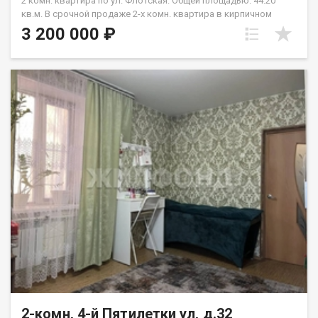
2 комн. квартира по ул. Флотская. Общей площадью: 44.20
кв.м. В срочной продаже 2-х комн. квартира в кирпичном
пятиэтажном доме на комфортном третьем этаже в
3 200 000 ₽
Калининском районе микрорайона Пашино. Это
единственный КИРПИЧНЫЙ дом среди рядом стоящих
пятиэтажных домов! Квартира очень уютная и светлая, с
современными интерьерными решениями. Балкон остеклен.
Зимой в квартире тепло. Окна на две стороны, Двор очень
зеленый, много цветов и насаждений. Во дворе всегда есть
где припарковаться. В непосредственной близости от дома
находятся образовательные учреждения, включая школы и
детские сады, что делает это место подходящим для семей с
детьми. Соседи приятные доброжелательные люди.
Подходит под все виды расчета, без обременений. Два
взрослых собственника. Поможем с получением ипотеки.
Рядом с объектом находятся:1 детский сад,2 продуктовых
магазина. Возможен обмен на вашу недвижимость. Возможна
продажа в рассрочку. При звонке, пожалуйста, сообщите
номер варианта - JV002054180706.
2-комн, 4-й Пятилетки ул, д.32