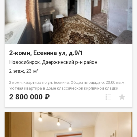
2-комн, Есенина ул, д.9/1
Новосибирск, Дзержинский р-н район
2 этаж, 23 м²
2 комн. квартира по ул. Есенина. Общей площадью: 23.00 кв.м.
Уютная квартира в доме классической кирпичной кладки.
Окна выходят во двор. Большой тихий двор, есть зона
2 800 000 ₽
отдыха, детская площадка, много мест для парковки.
Остановки транспорта в трех минутах ходьбы, до метро
Золотая нива две остановки или 15 минут ходьбы. Развитая
инфраструктура, есть все необходимое для комфортной
жизни. В шаговой доступности несколько детских садов,
школы, спортивные комплексы и фитнес-центры, парки и
скверы, магазины, торговые центры и супермаркеты. Также