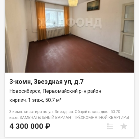
РАССМОТРИМ ЛЮБЫЕ ВАРИАНТЫ РАСЧЕТА! Если Вы не
продали еще свою недвижимость, то мы Вам в этом
поможем! Так же получим кредитное решение. Возможен
обмен на вашу недвижимость. Возможна продажа в
рассрочку. При звонке, пожалуйста, сообщите номер
варианта - JV003054132448.
3-комн, Звездная ул, д.7
Новосибирск, Первомайский р-н район
кирпич, 1 этаж, 50.7 м²
3 комн. квартира по ул. Звездная. Общей площадью: 50.70
кв.м. ЗАМЕЧАТЕЛЬНЫЙ ВАРИАНТ ТРЁХКОМНАТНОЙ КВАРТИРЫ
ПО ПРИВЛЕКАТЕЛЬНОЙ ЦЕНЕ! В ЧИСТОЙ ПРОДАЖЕ, БЕЗ
4 300 000 ₽
НЮАНСОВ! Просторная, уютная и очень теплая квартира.
Доброжелательные соседи. Вокруг дома развитая