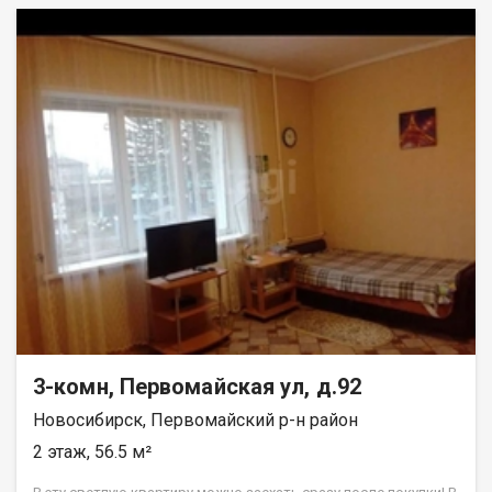
детских садов Радуга, Белочка, школы № 109, 94, Лицей
информационных технологий. А также все магазины. В
квартире поменяны все окна на пластиковые, установлена
новая входная дверь. Квартира требует ремонта и это
отличный вариант сделать ремонт по своему вкусу. Теплый 4-
х этажный дом красивой аутентичной архитектуры. Код
пользователя: 121433 Номер в базе: 5431026
3-комн, Первомайская ул, д.92
Новосибирск, Первомайский р-н район
2 этаж, 56.5 м²