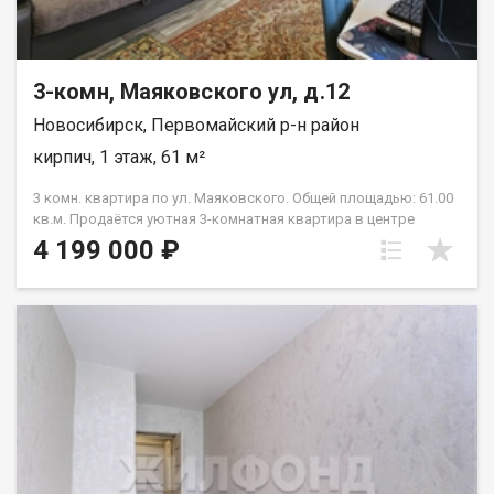
3-комн, Маяковского ул, д.12
Новосибирск, Первомайский р-н район
кирпич, 1 этаж, 61 м²
3 комн. квартира по ул. Маяковского. Общей площадью: 61.00
кв.м. Продаётся уютная 3-комнатная квартира в центре
Первомайского района. Просторная и светлая - идеальный
4 199 000 ₽
вариант для семьи! - Планировка: смежно изолированная с
просторной кухней. - Окна: пластиковые и дают много
естественного света, приятный вид из окон. - Локация: центр
района - рядом парк для прогулок, детский сад во дворе,
школы, музыкальная школа, ледовый дворец, магазины,
аптеки, транспорт. - Дом: малоэтажный, тихий, с
дружелюбными соседями. - Возможен обмен на дом в этом же
районе - готовы обсуждать варианты. Рядом с объектом
находятся:1 школа,3 детских сада,11 продуктовых
магазинов,1 спортивное учреждение. Возможен обмен на
вашу недвижимость. Возможна продажа в рассрочку. При
звонке, пожалуйста, сообщите номер варианта -