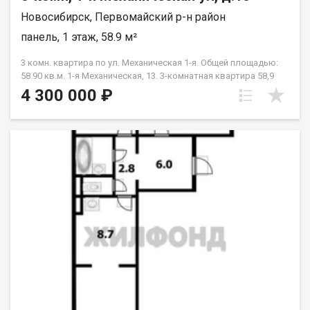
Новосибирск, Первомайский р-н район
панель, 1 этаж, 58.9 м²
3 комн. квартира по ул. Механическая 1-я. Общей площадью:
58.90 кв.м. 1-я Механическая, 13. 3-комнатная квартира 58,9
кв.м. Первый этаж, две стороны света. Предлагается к
4 300 000 ₽
продаже просторная 3-комнатная квартира. Объект
находится в доме с развитой инфраструктурой, что
гарантирует высокую транспортную доступность и наличие
всех необходимых магазинов в шаговой доступности. Дом
построен в 1964 году, в тихом спальном районе.
Характеристики объекта: Площадь: Площадь квартиры 58,9
кв.м., жилая - 44,5 кв.м., кухня - 6,3 кв.м. Удобная конфигурация
комнат. Кухня: 6 кв. м., оборудована электроплитой.
Остекление: Пластиковые стеклопакеты. Окна выходят на
две стороны (во двор и на улицу), что создает отличный
естественный световой режим. Состояние: В квартире
выполнен косметический ремонт. На кухне и в одной из
комнат натяжные потолки. Кухонный гарнитур остается
новому собственнику. Преимущества первого этажа:
Экономия времени — никаких лифтов. В случае
необходимости перепланировки или замены стояков — это