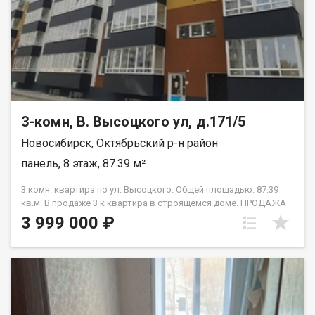
обременений - нет, занижение не требуется, долгов - нет. В
день полного расчёта - ключи! Приглашаем на просмотр!
Рассмотри торг! Возможен обмен на вашу недвижимость.
Возможна продажа в рассрочку. При звонке, пожалуйста,
сообщите номер варианта - JV003054139927. Вероника
Геннадьевна
3-комн, В. Высоцкого ул, д.171/5
Новосибирск, Октябрьский р-н район
панель, 8 этаж, 87.39 м²
3 комн. квартира по ул. Высоцкого. Общей площадью: 87.39
кв.м. В продаже 3 к квартира в строящемся доме. ПРОДАЖА
ПО ЧЛЕНСКОЙ КНИЖКЕ - ПЕРЕУСТУПКА. Супервыгодная
3 999 000 ₽
покупка - самый привлекательный вариант по цене! Окна
выходят на 2 стороны. Комнаты изолированны.
Перспективная локация. Выгодное вложение средств ! Рядом
с объектом находятся:5 детских садов,1 продуктовый
магазин. Возможен обмен на вашу недвижимость. Возможна
продажа в рассрочку. При звонке, пожалуйста, сообщите
номер варианта - JV003054145817.