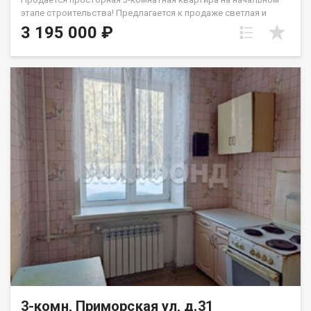
этапе строительства! Предлагается к продаже светлая и
просторная двухкомнатная квартира общей площадью 59,2
3 195 000 ₽
м², расположенная на 9 этаже 10-этажного панельного дома
по адресу: ул. В. Высоцкого, 171/3, Новосибирск. Дом 2027
года постройки. Квартира продается под самоотделку, в
квартире будут установлены - качественные пластиковые
окна, входная дверь. Ввод в эксплуатацию дома, 1-й квартал
2027 г. Расположена квартира в новом рaзвивaющемся
жилмаcсиве Плющихинском. Это новый быстрo растущий
район города Новосибирска. Территориальное расположение
дома и его инфраструктура позволит вам всегда оставаться
в центре событий: рядом магазины, Школы 216, 199,195, 194;
детские сады: 100, 102, 489, 502, 482; больницы. Удoбная
транcпортная развязка и быстрый доступ к основным
магистралям города, ещё раз подчеркивают
привлекательность данного жилмассива. Автобус: 30, 95, 96,
97, 98; Троллейбус: 22, Маршрутное такси: 24, 44, 44а, 48, 90; До
метро Золотая Нива на транспорте 20 минут. Срок сдачи дома
1 квартал 2027 года. Звоните, чтобы узнать подробности! Код
пользователя: 204126 Номер в базе: 13368766
3-комн, Приморская ул, д.31