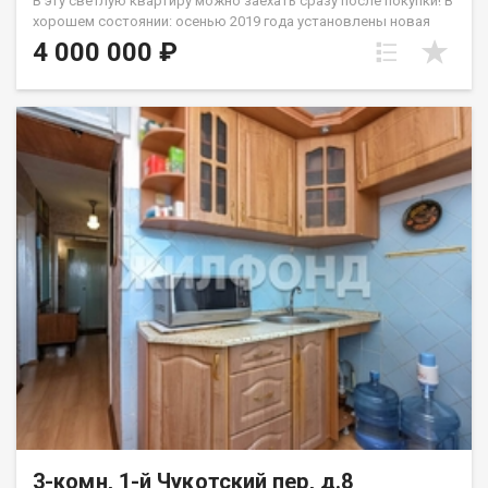
В эту светлую квартиру можно заехать сразу после покупки! В
хорошем состоянии: осенью 2019 года установлены новая
входная дверь и качественные пластиковые окна. Санузел
4 000 000 ₽
оснащён современной душевой кабиной, а на тёплые
деревянные полы постелен линолеум. Перепланировок не
было, что гарантирует отсутствие проблем с документами.
Квартира находится в собственности у одного хозяина.
Идеальное расположение для тех, кто ценит время: до
остановки общественного транспорта всего 2 минуты
пешком, а через дорогу — железнодорожная станция.
Доехать до станции метро «Речной вокзал» можно без пробок
на электричке. Рядом вся необходимая инфраструктура:
школа и детский сад. Код пользователя: 196957 Номер в базе:
12841694
3-комн, 1-й Чукотский пер, д.8