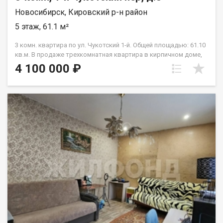
Новосибирск, Кировский р-н район
5 этаж, 61.1 м²
3 комн. квартира по ул. Чукотский 1-й. Общей площадью: 61.10
кв.м. В продаже трехкомнатная квартира в кирпичном доме,
по цене двухкомнатной квартиры. Проживание в тихом
4 100 000 ₽
спокойном районе левого берега, вдали от больших и
загруженных транспортом улиц города. До метро площадь
Маркса вас отделяет 2 км, 7-10 мин на машине. 200 метров
остановка общественного транспорта. Во дворе хорошая
детская площадка. Школа и садик в пешей доступности (600
м) Подходит под ипотеку и мат кап. Приглашаем на просмотр.
Рядом с объектом находятся:1 школа,1 детский сад,2
продуктовых магазина,1 колледж. Возможен обмен на вашу
недвижимость. Возможна продажа в рассрочку. При звонке,
пожалуйста, сообщите номер варианта - JV003054139402.