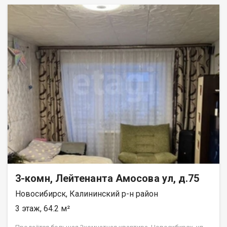
инфраструктура: школа № 145, детский сад, поликлиника,
магазины, остановка общественного транспорта и ж.д
станция Звездная, сосновый бор и пляж на берегу Оби - всё в
шаговой доступности! Рассмотрим все предложения!
Подходит под все формы расчетов. Приглашаем на
просмотр! СТАНЬТЕ СЧАСТЛИВЫМИ ОБЛАДАТЕЛЯМИ! Рядом с
объектом находятся:1 школа,4 продуктовых магазина.
Возможен обмен на вашу недвижимость. Возможна продажа
в рассрочку. При звонке, пожалуйста, сообщите номер
варианта - JV003054139267.
3-комн, Лейтенанта Амосова ул, д.75
Новосибирск, Калининский р-н район
3 этаж, 64.2 м²