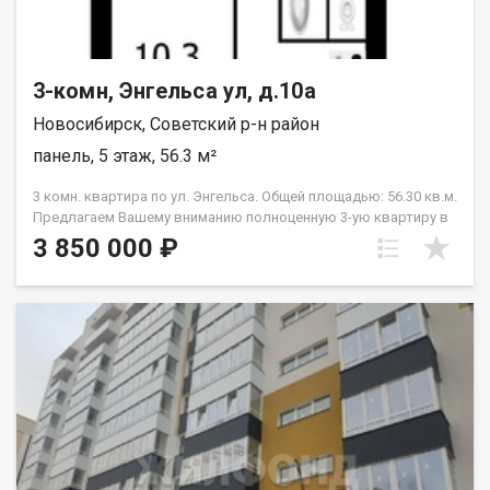
3-комн, Энгельса ул, д.10а
Новосибирск, Советский р-н район
панель, 5 этаж, 56.3 м²
3 комн. квартира по ул. Энгельса. Общей площадью: 56.30 кв.м.
Предлагаем Вашему вниманию полноценную 3-ую квартиру в
Советском районе. Общая площадь квартиры 56,3 кв.м. (без
3 850 000 ₽
учёта балкона), жилая 38,3 кв.м., кухня 7,3 кв.м. Окна выходят
на две стороны. Частично окна заменены на пластиковые.
Квартира не имеет перепланировок. Все комнаты
изолированные по 15,5 кв.м. (с выходом на балкон), две
спальни по 12,5 кв.м. и 10,3 кв.м. Просторный холл 6,6 кв.м.
Сан.узел - изолированный! Квартира требует ремонта! Очень
чистый подъезд, без посторонних запахов, уходенная
дворовая территория! Развитая инфорастуктура. В шаговой
доступности школа, остановка общественного транспорта,
поликлиника, множество магазинов на любой вкус! Квартира
подходит под все виды расчётов. Собственников 2,
зарегистрированных лиц - нет, полная цена в договоре,