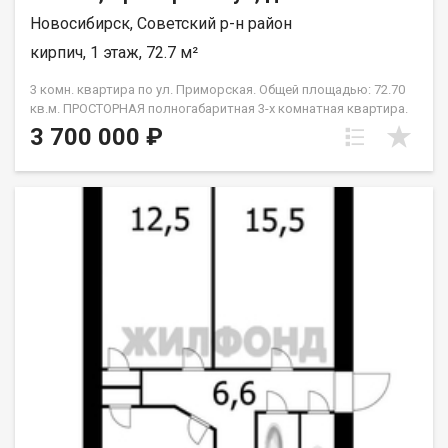
Новосибирск, Советский р-н район
кирпич, 1 этаж, 72.7 м²
3 комн. квартира по ул. Приморская. Общей площадью: 72.70
кв.м. ПРОСТОРНАЯ полногабаритная 3-х комнатная квартира.
Окна пластиковые на две стороны, высота потолков 3,2 м.,
3 700 000 ₽
выполнен кап. ремонт крыши. Перекрытие
железобетонное.Стены -кирпич. Место расположения
комфортное для проживания, вся инфраструктура доступна,
в пешей доступности река. Приходите на просмотр. Рядом с
объектом находятся:1 школа,2 детских сада,5 продуктовых
магазинов,1 спортивное учреждение. Возможен обмен на
вашу недвижимость. Возможна продажа в рассрочку. При
звонке, пожалуйста, сообщите номер варианта -
JV003054112115.