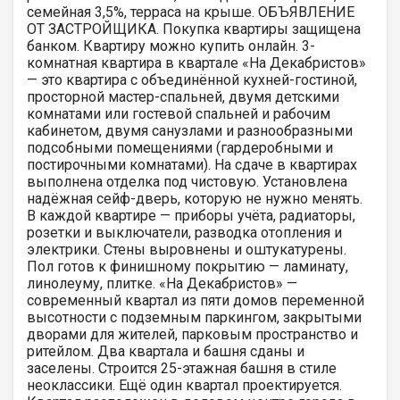
семейная 3,5%, терраса на крыше. ОБЪЯВЛЕНИЕ
ОТ ЗАСТРОЙЩИКА. Покупка квартиры защищена
банком. Квартиру можно купить онлайн. 3-
комнатная квартира в квартале «На Декабристов»
— это квартира с объединённой кухней-гостиной,
просторной мастер-спальней, двумя детскими
комнатами или гостевой спальней и рабочим
кабинетом, двумя санузлами и разнообразными
подсобными помещениями (гардеробными и
постирочными комнатами). На сдаче в квартирах
выполнена отделка под чистовую. Установлена
надёжная сейф-дверь, которую не нужно менять.
В каждой квартире — приборы учёта, радиаторы,
розетки и выключатели, разводка отопления и
электрики. Стены выровнены и оштукатурены.
Пол готов к финишному покрытию — ламинату,
линолеуму, плитке. «На Декабристов» —
современный квартал из пяти домов переменной
высотности с подземным паркингом, закрытыми
дворами для жителей, парковым пространство и
ритейлом. Два квартала и башня сданы и
заселены. Строится 25-этажная башня в стиле
неоклассики. Ещё один квартал проектируется.