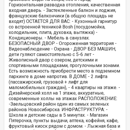
Горизонтальная разводка отопления, качественная
входная дверь. - Застекленные балкон и лоджия,
французские балкончики (в общую площадь не
входят) ОСТАЕТСЯ ДЛЯ ВАС: - Кухонный гарнитур
со встроенной техникой Bоsh (посудомойка,
холодильник, плита, духовка, вытяжка) -
Кондиционеры. - Мебель в санузлах.
БЕЗОПАСНЫЙ ДВОР - Огороженная территория -
Видеонаблюдение - Охрана - ДВОР БЕЗ МАШИН,
дети гуляют самостоятельно с 5-6 лет -
Живописный двор с озером, детскими и
спортивными площадками, прогулочными зонами.
Есть возможность приобрести место в подземном
паркинге в доме напротив. В ДОМЕ - 2 лифта
(пассажирский, грузовой + лифт для
маломобильных граждан), - 4 квартиры на этаже. -
Дизайнерский холл на 1 этаже, аккуратные,
современные холлы на этажах РАСПОЛОЖЕНИЕ:
-Заельцовский район один из самых зеленых
районов Новосибирска. ИНФРАСТРУКТУРА: -
Школа и детские сады в 5 минутах. - Магазин
Пятерочка, пункты выдачи, аптека, кофейня, кафе,
фруктовый киоск рядом с домом. - Лыжная база и