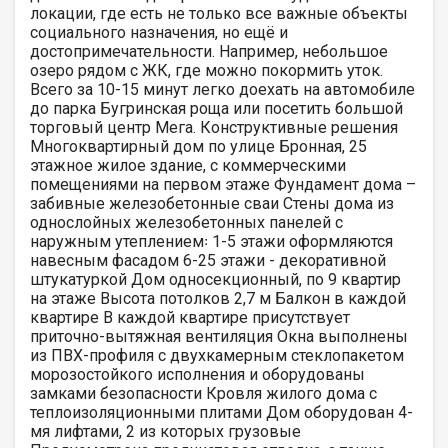
локации, где есть не только все важные объекты
социального назначения, но ещё и
достопримечательности. Например, небольшое
озеро рядом с ЖК, где можно покормить уток.
Всего за 10-15 минут легко доехать на автомобиле
до парка Бугринская роща или посетить большой
торговый центр Мега. Конструктивные решения
Многоквартирный дом по улице Бронная, 25
этажное жилое здание, с коммерческими
помещениями на первом этаже Фундамент дома –
забивные железобетонные сваи Стены дома из
однослойных железобетонных панелей с
наружным утеплением꞉ 1-5 этажи оформляются
навесным фасадом 6-25 этажи - декоративной
штукатуркой Дом односекционный, по 9 квартир
на этаже Высота потолков 2,7 м Балкон в каждой
квартире В каждой квартире присутствует
приточно-вытяжная вентиляция Окна выполнены
из ПВХ-профиля с двухкамерным стеклопакетом
морозостойкого исполнения и оборудованы
замками безопасности Кровля жилого дома с
теплоизоляционными плитами Дом оборудован 4-
мя лифтами, 2 из которых грузовые