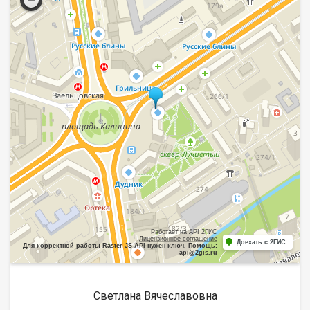
Работает на API 2ГИС
Лицензионное соглашение
Доехать с 2ГИС
Для корректной работы Raster JS API нужен ключ. Помощь:
api@2gis.ru
Светлана Вячеславовна