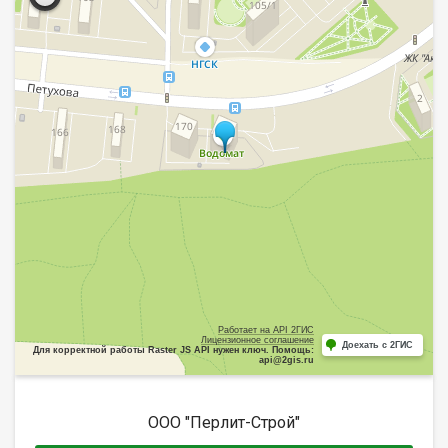
Работает на API 2ГИС
Лицензионное соглашение
Доехать с 2ГИС
Для корректной работы Raster JS API нужен ключ. Помощь:
api@2gis.ru
ООО "Перлит-Строй"