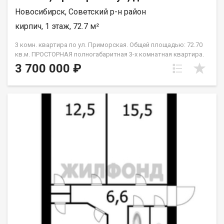
Новосибирск, Советский р-н район
кирпич, 1 этаж, 72.7 м²
3 комн. квартира по ул. Приморская. Общей площадью: 72.70
кв.м. ПРОСТОРНАЯ полногабаритная 3-х комнатная квартира.
Окна пластиковые на две стороны, высота потолков 3,2 м.,
3 700 000 ₽
выполнен кап. ремонт крыши. Перекрытие
железобетонное.Стены -кирпич. Место расположения
комфортное для проживания, вся инфраструктура доступна,
в пешей доступности река. Приходите на просмотр. Рядом с
объектом находятся:1 школа,2 детских сада,5 продуктовых
магазинов,1 спортивное учреждение. Возможен обмен на
вашу недвижимость. Возможна продажа в рассрочку. При
звонке, пожалуйста, сообщите номер варианта -
JV003054112115.