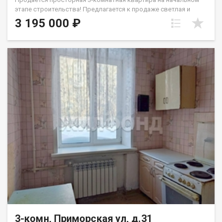
этапе строительства! Предлагается к продаже светлая и
просторная двухкомнатная квартира общей площадью 59,2
3 195 000 ₽
м², расположенная на 9 этаже 10-этажного панельного дома
по адресу: ул. В. Высоцкого, 171/3, Новосибирск. Дом 2027
года постройки. Квартира продается под самоотделку, в
квартире будут установлены - качественные пластиковые
окна, входная дверь. Ввод в эксплуатацию дома, 1-й квартал
2027 г. Расположена квартира в новом рaзвивaющемся
жилмаcсиве Плющихинском. Это новый быстрo растущий
район города Новосибирска. Территориальное расположение
дома и его инфраструктура позволит вам всегда оставаться
в центре событий: рядом магазины, Школы 216, 199,195, 194;
детские сады: 100, 102, 489, 502, 482; больницы. Удoбная
транcпортная развязка и быстрый доступ к основным
магистралям города, ещё раз подчеркивают
привлекательность данного жилмассива. Автобус: 30, 95, 96,
97, 98; Троллейбус: 22, Маршрутное такси: 24, 44, 44а, 48, 90; До
метро Золотая Нива на транспорте 20 минут. Срок сдачи дома
1 квартал 2027 года. Звоните, чтобы узнать подробности! Код
пользователя: 204126 Номер в базе: 13368766
3-комн, Приморская ул, д.31