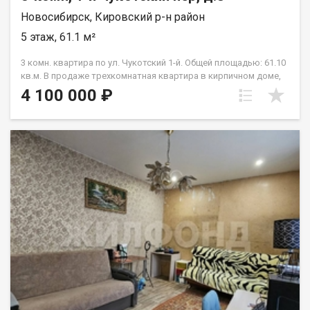
Новосибирск, Кировский р-н район
5 этаж, 61.1 м²
3 комн. квартира по ул. Чукотский 1-й. Общей площадью: 61.10
кв.м. В продаже трехкомнатная квартира в кирпичном доме,
по цене двухкомнатной квартиры. Проживание в тихом
4 100 000 ₽
спокойном районе левого берега, вдали от больших и
загруженных транспортом улиц города. До метро площадь
Маркса вас отделяет 2 км, 7-10 мин на машине. 200 метров
остановка общественного транспорта. Во дворе хорошая
детская площадка. Школа и садик в пешей доступности (600
м) Подходит под ипотеку и мат кап. Приглашаем на просмотр.
Рядом с объектом находятся:1 школа,1 детский сад,2
продуктовых магазина,1 колледж. Возможен обмен на вашу
недвижимость. Возможна продажа в рассрочку. При звонке,
пожалуйста, сообщите номер варианта - JV003054139402.