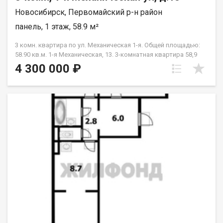
Новосибирск, Первомайский р-н район
панель, 1 этаж, 58.9 м²
3 комн. квартира по ул. Механическая 1-я. Общей площадью:
58.90 кв.м. 1-я Механическая, 13. 3-комнатная квартира 58,9
кв.м. Первый этаж, две стороны света. Предлагается к
4 300 000 ₽
продаже просторная 3-комнатная квартира. Объект
находится в доме с развитой инфраструктурой, что
гарантирует высокую транспортную доступность и наличие
всех необходимых магазинов в шаговой доступности. Дом
построен в 1964 году, в тихом спальном районе.
Характеристики объекта: Площадь: Площадь квартиры 58,9
кв.м., жилая - 44,5 кв.м., кухня - 6,3 кв.м. Удобная конфигурация
комнат. Кухня: 6 кв. м., оборудована электроплитой.
Остекление: Пластиковые стеклопакеты. Окна выходят на
две стороны (во двор и на улицу), что создает отличный
естественный световой режим. Состояние: В квартире
выполнен косметический ремонт. На кухне и в одной из
комнат натяжные потолки. Кухонный гарнитур остается
новому собственнику. Преимущества первого этажа:
Экономия времени — никаких лифтов. В случае
необходимости перепланировки или замены стояков — это