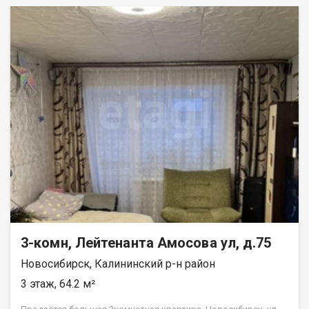
инфраструктура: школа № 145, детский сад, поликлиника,
магазины, остановка общественного транспорта и ж.д
станция Звездная, сосновый бор и пляж на берегу Оби - всё в
шаговой доступности! Рассмотрим все предложения!
Подходит под все формы расчетов. Приглашаем на
просмотр! СТАНЬТЕ СЧАСТЛИВЫМИ ОБЛАДАТЕЛЯМИ! Рядом с
объектом находятся:1 школа,4 продуктовых магазина.
Возможен обмен на вашу недвижимость. Возможна продажа
в рассрочку. При звонке, пожалуйста, сообщите номер
варианта - JV003054139267.
3-комн, Лейтенанта Амосова ул, д.75
Новосибирск, Калининский р-н район
3 этаж, 64.2 м²