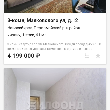
3-комн, Маяковского ул, д.12
Новосибирск, Первомайский р-н район
кирпич, 1 этаж, 61 м²
3 комн. квартира по ул. Маяковского. Общей площадью: 61.00
кв.м. Продаётся уютная 3-комнатная квартира в центре
Первомайского района. Просторная и светлая - идеальный
4 199 000 ₽
вариант для семьи! - Планировка: смежно изолированная с
просторной кухней. - Окна: пластиковые и дают много
естественного света, приятный вид из окон. - Локация: центр
района - рядом парк для прогулок, детский сад во дворе,
школы, музыкальная школа, ледовый дворец, магазины,
аптеки, транспорт. - Дом: малоэтажный, тихий, с
дружелюбными соседями. - Возможен обмен на дом в этом же
районе - готовы обсуждать варианты. Рядом с объектом
находятся:1 школа,3 детских сада,11 продуктовых
магазинов,1 спортивное учреждение. Возможен обмен на
вашу недвижимость. Возможна продажа в рассрочку. При
звонке, пожалуйста, сообщите номер варианта -