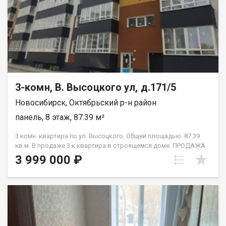
обременений - нет, занижение не требуется, долгов - нет. В
день полного расчёта - ключи! Приглашаем на просмотр!
Рассмотри торг! Возможен обмен на вашу недвижимость.
Возможна продажа в рассрочку. При звонке, пожалуйста,
сообщите номер варианта - JV003054139927. Вероника
Геннадьевна
3-комн, В. Высоцкого ул, д.171/5
Новосибирск, Октябрьский р-н район
панель, 8 этаж, 87.39 м²
3 комн. квартира по ул. Высоцкого. Общей площадью: 87.39
кв.м. В продаже 3 к квартира в строящемся доме. ПРОДАЖА
ПО ЧЛЕНСКОЙ КНИЖКЕ - ПЕРЕУСТУПКА. Супервыгодная
3 999 000 ₽
покупка - самый привлекательный вариант по цене! Окна
выходят на 2 стороны. Комнаты изолированны.
Перспективная локация. Выгодное вложение средств ! Рядом
с объектом находятся:5 детских садов,1 продуктовый
магазин. Возможен обмен на вашу недвижимость. Возможна
продажа в рассрочку. При звонке, пожалуйста, сообщите
номер варианта - JV003054145817.