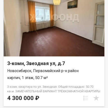
РАССМОТРИМ ЛЮБЫЕ ВАРИАНТЫ РАСЧЕТА! Если Вы не
продали еще свою недвижимость, то мы Вам в этом
поможем! Так же получим кредитное решение. Возможен
обмен на вашу недвижимость. Возможна продажа в
рассрочку. При звонке, пожалуйста, сообщите номер
варианта - JV003054132448.
3-комн, Звездная ул, д.7
Новосибирск, Первомайский р-н район
кирпич, 1 этаж, 50.7 м²
3 комн. квартира по ул. Звездная. Общей площадью: 50.70
кв.м. ЗАМЕЧАТЕЛЬНЫЙ ВАРИАНТ ТРЁХКОМНАТНОЙ КВАРТИРЫ
ПО ПРИВЛЕКАТЕЛЬНОЙ ЦЕНЕ! В ЧИСТОЙ ПРОДАЖЕ, БЕЗ
4 300 000 ₽
НЮАНСОВ! Просторная, уютная и очень теплая квартира.
Доброжелательные соседи. Вокруг дома развитая