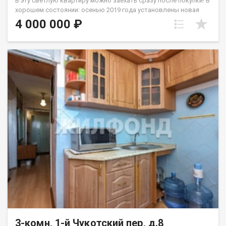
В эту светлую квартиру можно заехать сразу после покупки! В
хорошем состоянии: осенью 2019 года установлены новая
входная дверь и качественные пластиковые окна. Санузел
4 000 000 ₽
оснащён современной душевой кабиной, а на тёплые
деревянные полы постелен линолеум. Перепланировок не
было, что гарантирует отсутствие проблем с документами.
Квартира находится в собственности у одного хозяина.
Идеальное расположение для тех, кто ценит время: до
остановки общественного транспорта всего 2 минуты
пешком, а через дорогу — железнодорожная станция.
Доехать до станции метро «Речной вокзал» можно без пробок
на электричке. Рядом вся необходимая инфраструктура:
школа и детский сад. Код пользователя: 196957 Номер в базе:
12841694
3-комн, 1-й Чукотский пер, д.8