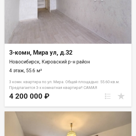
JV003054139868.
3-комн, Мира ул, д.32
Новосибирск, Кировский р-н район
4 этаж, 55.6 м²
3 комн. квартира по ул. Мира. Общей площадью: 55.60 кв.м.
Предлагается 3-х комнатная квартира!! САМАЯ
ЭРГОНОМИЧНАЯ ПЛАНИРОВКА: окна на ДВЕ СТОРОНЫ дома,
4 200 000 ₽
замечательный, тихий, уютный двор! Удобным является и
место расположения дома! 15 минут до МЕТРО Карла Маркса
и МЕТРО Студенческая! В шаговой доступности крупнейший
торговый центр МЕГА а так же АШАН, Леруа Мерлен! 3
детских сада (!) и 2 школы (!), детский спортивный клуб УСПЕХ!
Через остановку поликлиника! Вам не нужно вкладываться в
ремонт! Заходи и живи! ПРЕДЛОЖИТЕ ВАШУ ЦЕНУ!