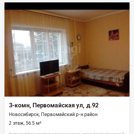
детских садов Радуга, Белочка, школы № 109, 94, Лицей
информационных технологий. А также все магазины. В
квартире поменяны все окна на пластиковые, установлена
новая входная дверь. Квартира требует ремонта и это
отличный вариант сделать ремонт по своему вкусу. Теплый 4-
х этажный дом красивой аутентичной архитектуры. Код
пользователя: 121433 Номер в базе: 5431026
3-комн, Первомайская ул, д.92
Новосибирск, Первомайский р-н район
2 этаж, 56.5 м²