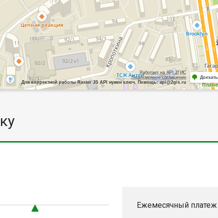
Работает на API 2ГИС
Лицензионное соглашение
Доехать
Для корректной работы Raster JS API нужен ключ. Помощь: api@2gis.ru
ку
4
Ежемесячный платеж