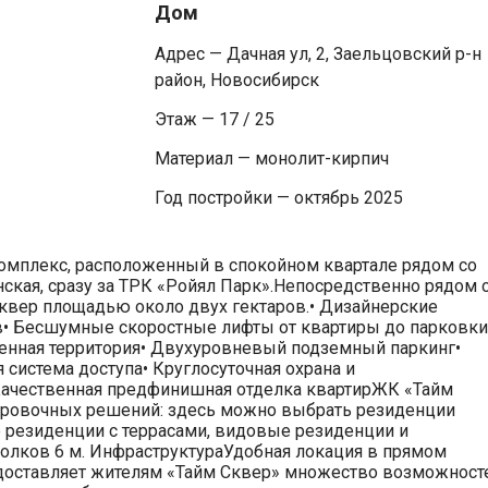
Дом
Адрес — Дачная ул, 2, Заельцовский р-н
район, Новосибирск
Этаж — 17 / 25
Материал — монолит-кирпич
Год постройки — октябрь 2025
комплекс, расположенный в спокойном квартале рядом со
нская, сразу за ТРК «Ройял Парк».Непосредственно рядом 
вер площадью около двух гектаров.• Дизайнерские
в• Бесшумные скоростные лифты от квартиры до парковки
роенная территория• Двухуровневый подземный паркинг•
система доступа• Круглосуточная охрана и
Качественная предфинишная отделка квартирЖК «Тайм
ировочных решений: здесь можно выбрать резиденции
е резиденции с террасами, видовые резиденции и
олков 6 м. ИнфраструктураУдобная локация в прямом
редоставляет жителям «Тайм Сквер» множество возможност