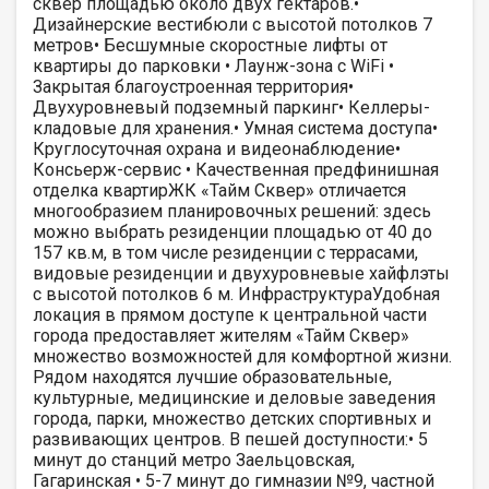
сквер площадью около двух гектаров.•
Дизайнерские вестибюли с высотой потолков 7
метров• Бесшумные скоростные лифты от
квартиры до парковки • Лаунж-зона с WiFi •
Закрытая благоустроенная территория•
Двухуровневый подземный паркинг• Келлеры-
кладовые для хранения.• Умная система доступа•
Круглосуточная охрана и видеонаблюдение•
Консьерж-сервис • Качественная предфинишная
отделка квартирЖК «Тайм Сквер» отличается
многообразием планировочных решений: здесь
можно выбрать резиденции площадью от 40 до
157 кв.м, в том числе резиденции с террасами,
видовые резиденции и двухуровневые хайфлэты
с высотой потолков 6 м. ИнфраструктураУдобная
локация в прямом доступе к центральной части
города предоставляет жителям «Тайм Сквер»
множество возможностей для комфортной жизни.
Рядом находятся лучшие образовательные,
культурные, медицинские и деловые заведения
города, парки, множество детских спортивных и
развивающих центров. В пешей доступности:• 5
минут до станций метро Заельцовская,
Гагаринская • 5-7 минут до гимназии №9, частной