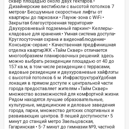
сквер площадью около двух гектаров.•
Дизайнерские вестибюли с высотой потолков 7
метров• Бесшумные скоростные лифты от
квартиры до парковки • Лаунж-зона с WiFi •
Закрытая благоустроенная территория•
Двухуровневый подземный паркинг• Келлеры-
кладовые для хранения.• Умная система доступа•
Круглосуточная охрана и видеонаблюдение•
Консьерж-сервис • Качественная предфинишная
отделка квартирЖК «Тайм Сквер» отличается
многообразием планировочных решений: здесь
можно выбрать резиденции площадью от 40 до
157 кв.м, в том числе резиденции с террасами,
видовые резиденции и двухуровневые хайфлэты
с высотой потолков 6 м. ИнфраструктураУдобная
локация в прямом доступе к центральной части
города предоставляет жителям «Тайм Сквер»
множество возможностей для комфортной жизни.
Рядом находятся лучшие образовательные,
культурные, медицинские и деловые заведения
города, парки, множество детских спортивных и
развивающих центров. В пешей доступности:• 5
минут до станций метро Заельцовская,
Гагаринская • 5-7 минут до гимназии №9, частной