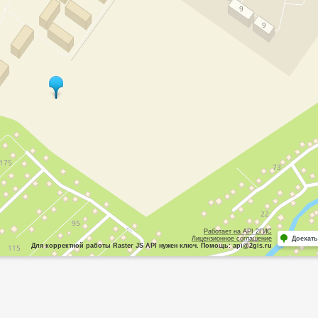
Работает на API 2ГИС
Лицензионное соглашение
Доехать
Для корректной работы Raster JS API нужен ключ. Помощь: api@2gis.ru