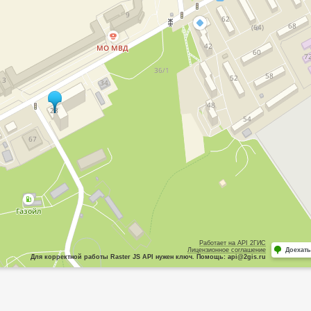
Работает на API 2ГИС
Лицензионное соглашение
Доехать
Для корректной работы Raster JS API нужен ключ. Помощь: api@2gis.ru