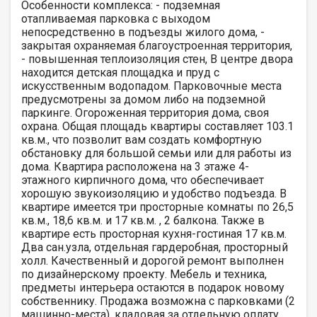
Особенности комплекса: - подземная
отапливаемая парковка с выходом
непосредственно в подъезды жилого дома, -
закрытая охраняемая благоустроенная территория,
- повышенная теплоизоляция стен, В центре двора
находится детская площадка и пруд с
искусственным водопадом. Парковочные места
предусмотрены за домом либо на подземной
паркинге. Огороженная территория дома, своя
охрана. Общая площадь квартиры составляет 103.1
кв.м., что позволит вам создать комфортную
обстановку для большой семьи или для работы из
дома. Квартира расположена на 3 этаже 4-
этажного кирпичного дома, что обеспечивает
хорошую звукоизоляцию и удобство подъезда. В
квартире имеется три просторные комнаты по 26,5
кв.м., 18,6 кв.м. и 17 кв.м. , 2 балкона. Также в
квартире есть просторная кухня-гостиная 17 кв.м.
Два сан.узла, отдельная гардеробная, просторный
холл. Качественный и дорогой ремонт выполнен
по дизайнерскому проекту. Мебель и техника,
предметы интерьера остаются в подарок новому
собственнику. Продажа возможна с парковками (2
машинно-места), кладовая за отдельную оплату.