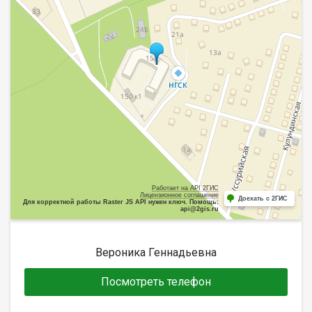
Работает на API 2ГИС
Лицензионное соглашение
Доехать с 2ГИС
Для корректной работы Raster JS API нужен ключ. Помощь:
api@2gis.ru
Вероника Геннадьевна
Посмотреть телефон