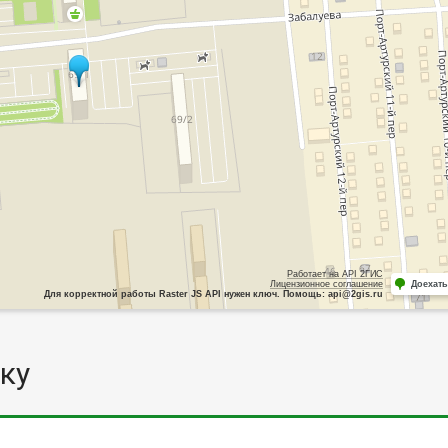
Работает на API 2ГИС
Лицензионное соглашение
Доехать
Для корректной работы Raster JS API нужен ключ. Помощь: api@2gis.ru
ку