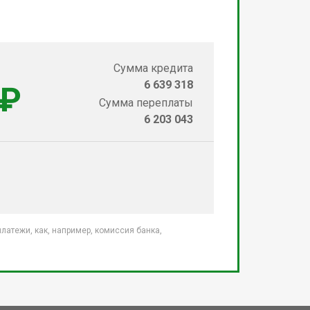
Сумма кредита
6 639 318
 ₽
Сумма переплаты
6 203 043
атежи, как, например, комиссия банка,