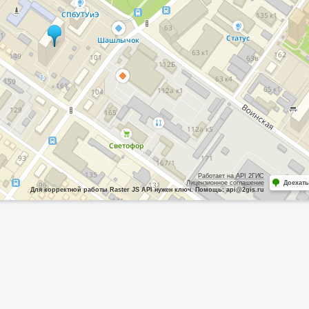
Работает на API 2ГИС
Лицензионное соглашение
Доехать
Для корректной работы Raster JS API нужен ключ. Помощь: api@2gis.ru