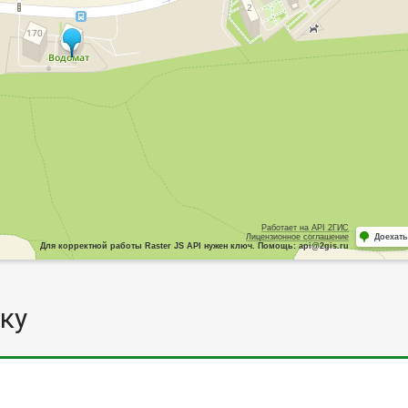
Работает на API 2ГИС
Лицензионное соглашение
Доехать
Для корректной работы Raster JS API нужен ключ. Помощь: api@2gis.ru
ку