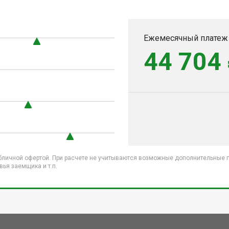
Ежемесячный платеж
44 704
бличной офертой. При расчете не учитываются возможные дополнительные пл
ья заемщика и т.п.