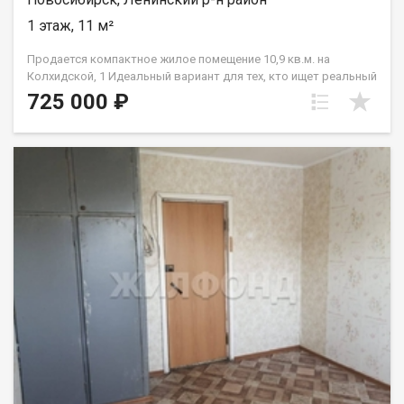
1 этаж, 11 м²
Продается компактное жилое помещение 10,9 кв.м. на
Колхидской, 1 Идеальный вариант для тех, кто ищет реальный
объект недвижимости по доступной цене — это полноценный
725 000 ₽
отдельный объект (отдельный кадастровый номер). Один
взрослый собственник, никто не прописан, юридических
обременений нет. Все документы готовы к быстрой сделке.
Описание комнаты: Светлое и сухое жилое помещение
площадью 10,9 кв.м., расположенное на комфортном первом
этаже секционного общежития. Комната правильной формы,
что позволяет без труда организовать спальное место,
рабочую зону или уголок для отдыха. Благодаря небольшой
площади пространство быстро прогревается и требует
минимальных затрат на коммунальные платежи. Удобства
секции: Вход в комнату осуществляется через общий коридор
секции, рассчитанной всего на пять жилых помещений. Это
небольшое количество соседей гарантирует спокойную
атмосферу и отсутствие очередей. Места общего
пользования находятся в отличном рабочем состоянии: Кухня:
светлая и функциональная, оборудована плитой. Для вас уже
выделено собственное постоянное место для размещения
посуды, кухонной техники и хранения продуктов;Санузел и