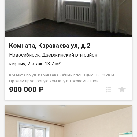
Комната, Караваева ул, д.2
Новосибирск, Дзержинский р-н район
кирпич, 2 этаж, 13.7 м²
Комната по ул. Караваева. Общей площадью: 13.70 кв.м.
Продам просторную комнату в трёхкомнатной
полногабаритной квартире на комфортном этаже. Комната
900 000 ₽
светлая, квадратной формы, в хорошем, жилом состоянии (
установлены пластиковые окна, качественная дверь, на полу
ламинат). Высокие потолки добавляют ощущения большого
пространства. Квартира малонаселённая, на просторной
кухне хватает места всем жильцам. В конце 2024 года в доме
была заменена кровля. Дом расположен в районе с развитой
инфраструктурой, рядом есть всё, что нужно для комфортной
жизни. Остановка общественного транспорта находится