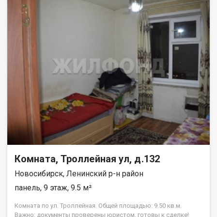
пешей доступности ЗАЕЛЬЦОВСКИЙ ПАРК, река Обь , зона
пляжа, спортивный клуб, остановка, хорошая транспортная
развязка, до МЕТРО 10-15 мин. Приглашаем на просмотр!!
Возможен обмен на вашу недвижимость. Возможна продажа
в рассрочку. При звонке, пожалуйста, сообщите номер
варианта - JV009054107407.
Комната, Троллейная ул, д.132
Новосибирск, Ленинский р-н район
панель, 9 этаж, 9.5 м²
Комната по ул. Троллейная. Общей площадью: 9.50 кв.м.
Важно: документы проверены юристом, готовы к сделке!