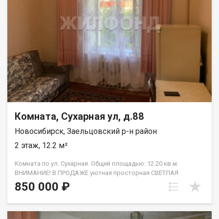
пожалуйста, сообщите номер варианта - JV009054112882.
Комната, Сухарная ул, д.88
Новосибирск, Заельцовский р-н район
2 этаж, 12.2 м²
Комната по ул. Сухарная. Общей площадью: 12.20 кв.м.
ВНИМАНИЕ! В ПРОДАЖЕ уютная просторная СВЕТЛАЯ
КОМНАТА 12,2 кв.м, в хорошем состоянии в малонаселенной
850 000 ₽
трехкомнатной квартире, одна пустая. В комнате пластиковое
окно, покупателю остается диван и вместительный шкаф,
стол , холодильник. Расположение дома ОЧЕНЬ УДАЧНОЕ, в