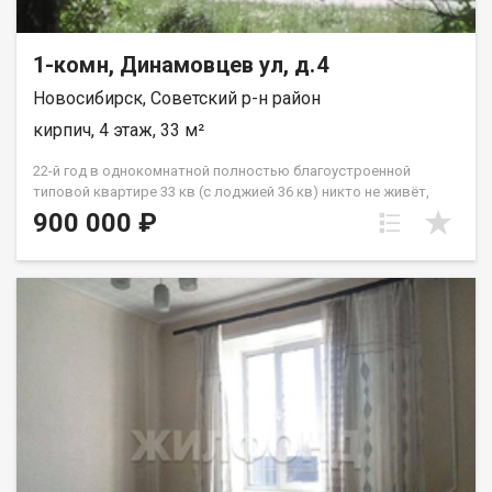
1-комн, Динамовцев ул, д.4
Новосибирск, Советский р-н район
кирпич, 4 этаж, 33 м²
22-й год в однокомнатной полностью благоустроенной
типовой квартире 33 кв (с лоджией 36 кв) никто не живёт,
никто не прописан. В квартире очень большая объёмная
900 000 ₽
кладовая , в которой можно поместить стиралку +
холодильник и многое другое чего, в том числе много
одежды, по сути заменяет одёжный шкаф. Не хрущёвка -
входы в кухню, в комнату из коридора квартиры. В хрущёвке
вход в кухню через комнату хрущёвки. Продам в этой
квартире по свою 1/4 долю, желательно одному человеку.
Выгодно, с учётом того,что в квартире 22-й год никто не
проживает и никто не прописан. Есть в продаже зем участок
10 соток, которым владею единолично.