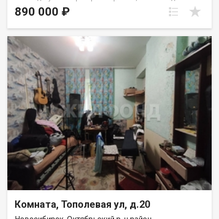
Предлагайте свою цену, готовы обсуждать! Продается
890 000 ₽
комната 9.5 кв.м, в четырёхкомнатной квартире. В хорошем
состоянии. Соседи в квартире все дружелюбные. Места
общего польлзования - в удовлетворительном состоянии.
Инфраструктура: в шаговой доступности детские сады,
школы, поликлиника. ТЦ Континент. Транспортная развязка: в
шаговой доступности остановки общественного транспорта.
Просмотр по договоренности. Рядом с объектом находятся:1
школа,3 детских сада,10 продуктовых магазинов,1
спортивное учреждение,1 лицей. Возможен обмен на вашу
недвижимость. Возможна продажа в рассрочку. При звонке,
пожалуйста, сообщите номер варианта - JV009054111723.
Комната, Тополевая ул, д.20