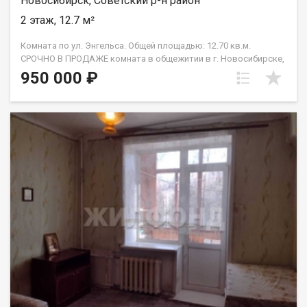
Новосибирск, Советский р-н район
2 этаж, 12.7 м²
Комната по ул. Энгельса. Общей площадью: 12.70 кв.м.
СРОЧНО В ПРОДАЖЕ комната в общежитии в г. Новосибирске,
по адресу улица Энгельса, дом 14. Комната расположена на
950 000 ₽
втором этаже девятиэтажного здания. Теплая и светлая.
Места общего пользования в достойном состоянии. Вокруг
общежития расположена развитая инфраструктура. В
шаговой доступности находятся магазины, аптеки, банки.
Также рядом есть остановки общественного транспорта, что
позволит быстро добраться до любой точки города. С
документами полный порядок, быстрый выход на сделку.
ПРИГЛАШАЕМ НА ПРОСМОТР!! Рядом с объектом находятся:3
школы,5 детских садов,14 продуктовых магазинов,6
спортивных учреждений. Возможен обмен на вашу
недвижимость. Возможна продажа в рассрочку. При звонке,
пожалуйста, сообщите номер варианта - JV009054112581.