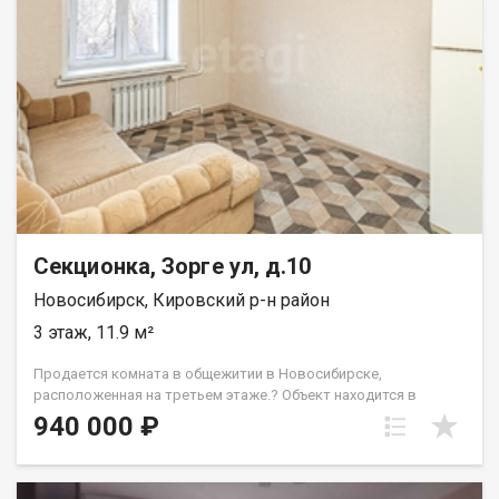
рядом с домом. Приглашаем на просмотр. Возможен обмен
на вашу недвижимость. Возможна продажа в рассрочку. При
звонке, пожалуйста, сообщите номер варианта -
JV009054113079.
Секционка, Зорге ул, д.10
Новосибирск, Кировский р-н район
3 этаж, 11.9 м²
Продается комната в общежитии в Новосибирске,
расположенная на третьем этаже.? Объект находится в
хорошем состоянии благодаря проведенному ремонту. В
940 000 ₽
комнату установлена новая надежная металлическая дверь,
что обеспечивает дополнительное спокойствие. Вся секция
также оборудована крепкой входной дверью, которая всегда