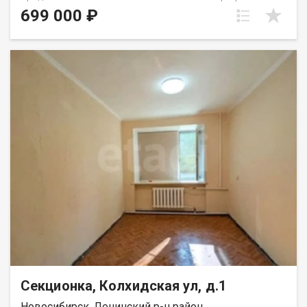
Пашино. В комнате натяжной потолок, заменены батареи,
699 000 ₽
установлены пластиковые окна. В квартире нужен ремонт,
никто не проживает более 3х лет, соседей нет. Дом после
капитального ремонта. Остановка транспорта возле дома.
Рядом детский сад, центр внешкольной работы Парус,
несколько магазинов, аптек, пунктов выдачи интернет-
заказов Рядом с объектом находятся:1 детский сад,2
продуктовых магазина. Возможен обмен на вашу
недвижимость. Возможна продажа в рассрочку. При звонке,
пожалуйста, сообщите номер варианта - JV009054113552.
Секционка, Колхидская ул, д.1
Новосибирск, Ленинский р-н район