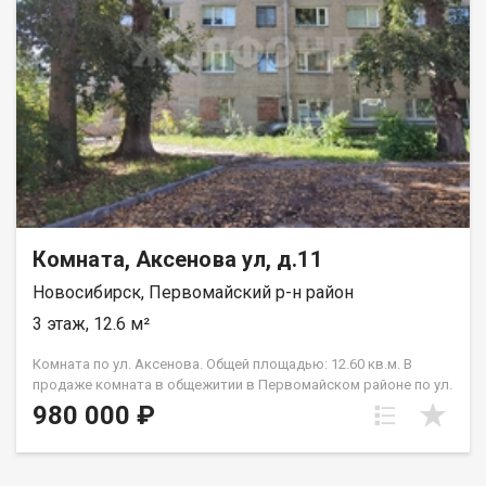
города, в Бердск, Академгородок. Рядом расположены
магазины и всё необходимое для повседневной жизни. Код
пользователя: 202659 Номер в базе: 12812043
Комната, Аксенова ул, д.11
Новосибирск, Первомайский р-н район
3 этаж, 12.6 м²
Комната по ул. Аксенова. Общей площадью: 12.60 кв.м. В
продаже комната в общежитии в Первомайском районе по ул.
Аксенова. В комнату заведена вода. По документам полный
980 000 ₽
порядок, быстрый выход на сделку. Приглашаем на
просмотр! Рядом с объектом находятся:1 школа,3 детских
сада,2 продуктовых магазина,1 спортивное учреждение.