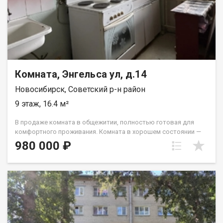
Комната, Энгельса ул, д.14
Новосибирск, Советский р-н район
9 этаж, 16.4 м²
В продаже комната в общежитии, полностью готовая для
комфортного проживания. Комната в хорошем состоянии —
можно заехать сразу, без дополнительных вложений. На
980 000 ₽
этаже предусмотрены все необходимые удобства: санузел
две душевые раковина вывод под стиральную машину. Также
имеется собственная оборудованная зона для приготовления
пищи: плита, раковина, стол и шкаф для хранения кухонных
принадлежностей. Дом расположен в удобной локации с
развитой транспортной доступностью. В шаговой
доступности находятся остановки общественного
транспорта, откуда без труда можно добраться: в сторону