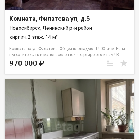
Комната, Филатова ул, д.6
Новосибирск, Ленинский р-н район
кирпич, 2 этаж, 14 м²
Комната по ул. Филатова. Общей площадью: 14.00 кв.м. Если
вы хотите жить в малонаселенной квартире-это к нам!! В
продаже комната 14 кв2 ,в 3-х ком.квартире,на комфортном 2
970 000 ₽
этаже с застекленным балконом. Комната светлая, в
хорошем состоянии,можно зайти и жить. Места общего
пользования в удовлетворительном состоянии. Одна из
комнат закрыта,никто не проживает.Во второй комнате
проживает семейная пара. Все необходимое для проживания
в шаговой доступности. Ждем на просмотр. Рядом с
объектом находятся:1 школа,4 детских сада,7 продуктовых
магазинов,2 спортивных учреждения. Возможен обмен на
вашу недвижимость. Возможна продажа в рассрочку. При
звонке, пожалуйста, сообщите номер варианта -
JV009054108548.