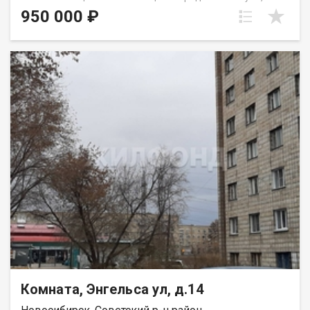
трехкомнатной квартире в хорошем состоянии.
950 000 ₽
Доля.Квартира полногабаритная,потолки высокие,кухня
8м2,сан.узел раздельный. Рядом находятся: магазины,аптеки,2
школы, садик,поликлиника. Ждем на просмотр. Возможен
обмен на вашу недвижимость. Возможна продажа в
рассрочку. При звонке, пожалуйста, сообщите номер
варианта - JV009054112972.
Комната, Энгельса ул, д.14