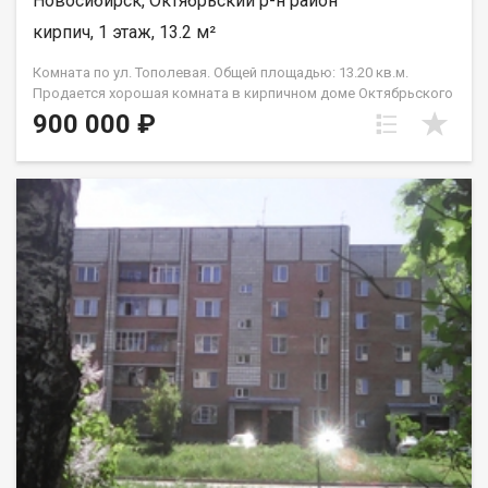
Новосибирск, Октябрьский р-н район
кирпич, 1 этаж, 13.2 м²
Комната по ул. Тополевая. Общей площадью: 13.20 кв.м.
Продается хорошая комната в кирпичном доме Октябрьского
района г.Новосибирска. Объект находится в квартире, в
900 000 ₽
которой есть 2 санузла.душевых и две кухонные зоны.
Квартира малонаселённая, комната в жилом состоянии.
Подходит как для проживания, так и для сдачи в найм. Дом
находится в удобной локации - рядом остановки транспорта,
ТЦ Аура, магазины, аптеки, школа, дет.сад. Комната в чистой
продажи, без обременений и ограничений. Рядом продаётся
комната 23,7 кв.м. Готовы на быструю сделку. Рядом с
объектом находятся:1 школа,4 детских сада,6 продуктовых
магазинов,5 спортивных учреждений. Возможен обмен на
вашу недвижимость. Возможна продажа в рассрочку. При
звонке, пожалуйста, сообщите номер варианта -
JV009054114380.