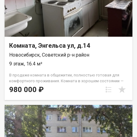
Комната, Энгельса ул, д.14
Новосибирск, Советский р-н район
9 этаж, 16.4 м²
В продаже комната в общежитии, полностью готовая для
комфортного проживания. Комната в хорошем состоянии —
можно заехать сразу, без дополнительных вложений. На
980 000 ₽
этаже предусмотрены все необходимые удобства: санузел
две душевые раковина вывод под стиральную машину. Также
имеется собственная оборудованная зона для приготовления
пищи: плита, раковина, стол и шкаф для хранения кухонных
принадлежностей. Дом расположен в удобной локации с
развитой транспортной доступностью. В шаговой
доступности находятся остановки общественного
транспорта, откуда без труда можно добраться: в сторону