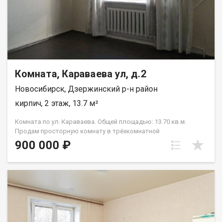
Комната, Караваева ул, д.2
Новосибирск, Дзержинский р-н район
кирпич, 2 этаж, 13.7 м²
Комната по ул. Караваева. Общей площадью: 13.70 кв.м.
Продам просторную комнату в трёхкомнатной
полногабаритной квартире на комфортном этаже. Комната
900 000 ₽
светлая, квадратной формы, в хорошем, жилом состоянии (
установлены пластиковые окна, качественная дверь, на полу
ламинат). Высокие потолки добавляют ощущения большого
пространства. Квартира малонаселённая, на просторной
кухне хватает места всем жильцам. В конце 2024 года в доме
была заменена кровля. Дом расположен в районе с развитой
инфраструктурой, рядом есть всё, что нужно для комфортной
жизни. Остановка общественного транспорта находится