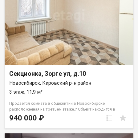
рядом с домом. Приглашаем на просмотр. Возможен обмен
на вашу недвижимость. Возможна продажа в рассрочку. При
звонке, пожалуйста, сообщите номер варианта -
JV009054113079.
Секционка, Зорге ул, д.10
Новосибирск, Кировский р-н район
3 этаж, 11.9 м²
Продается комната в общежитии в Новосибирске,
расположенная на третьем этаже.? Объект находится в
хорошем состоянии благодаря проведенному ремонту. В
940 000 ₽
комнату установлена новая надежная металлическая дверь,
что обеспечивает дополнительное спокойствие. Вся секция
также оборудована крепкой входной дверью, которая всегда