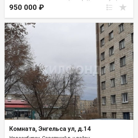
трехкомнатной квартире в хорошем состоянии.
950 000 ₽
Доля.Квартира полногабаритная,потолки высокие,кухня
8м2,сан.узел раздельный. Рядом находятся: магазины,аптеки,2
школы, садик,поликлиника. Ждем на просмотр. Возможен
обмен на вашу недвижимость. Возможна продажа в
рассрочку. При звонке, пожалуйста, сообщите номер
варианта - JV009054112972.
Комната, Энгельса ул, д.14