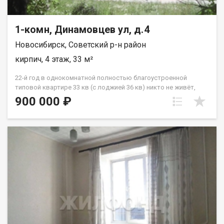
1-комн, Динамовцев ул, д.4
Новосибирск, Советский р-н район
кирпич, 4 этаж, 33 м²
22-й год в однокомнатной полностью благоустроенной
типовой квартире 33 кв (с лоджией 36 кв) никто не живёт,
никто не прописан. В квартире очень большая объёмная
900 000 ₽
кладовая , в которой можно поместить стиралку +
холодильник и многое другое чего, в том числе много
одежды, по сути заменяет одёжный шкаф. Не хрущёвка -
входы в кухню, в комнату из коридора квартиры. В хрущёвке
вход в кухню через комнату хрущёвки. Продам в этой
квартире по свою 1/4 долю, желательно одному человеку.
Выгодно, с учётом того,что в квартире 22-й год никто не
проживает и никто не прописан. Есть в продаже зем участок
10 соток, которым владею единолично.