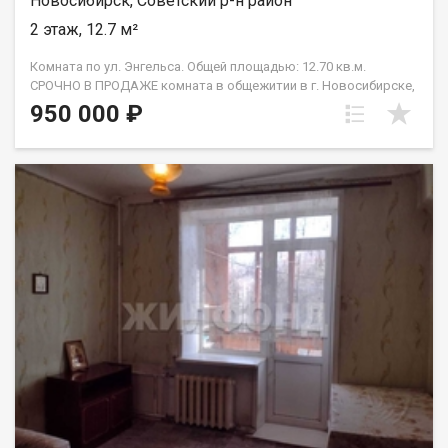
Новосибирск, Советский р-н район
2 этаж, 12.7 м²
Комната по ул. Энгельса. Общей площадью: 12.70 кв.м.
СРОЧНО В ПРОДАЖЕ комната в общежитии в г. Новосибирске,
по адресу улица Энгельса, дом 14. Комната расположена на
950 000 ₽
втором этаже девятиэтажного здания. Теплая и светлая.
Места общего пользования в достойном состоянии. Вокруг
общежития расположена развитая инфраструктура. В
шаговой доступности находятся магазины, аптеки, банки.
Также рядом есть остановки общественного транспорта, что
позволит быстро добраться до любой точки города. С
документами полный порядок, быстрый выход на сделку.
ПРИГЛАШАЕМ НА ПРОСМОТР!! Рядом с объектом находятся:3
школы,5 детских садов,14 продуктовых магазинов,6
спортивных учреждений. Возможен обмен на вашу
недвижимость. Возможна продажа в рассрочку. При звонке,
пожалуйста, сообщите номер варианта - JV009054112581.