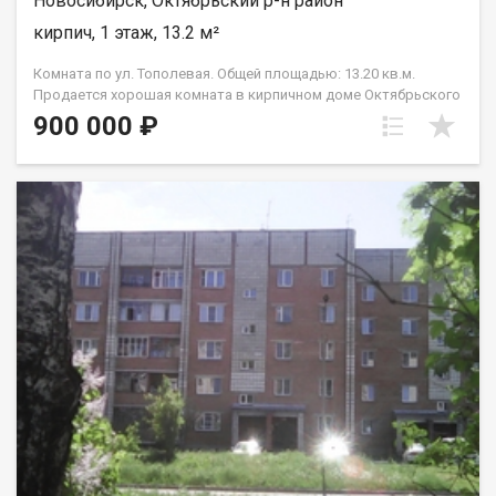
Новосибирск, Октябрьский р-н район
кирпич, 1 этаж, 13.2 м²
Комната по ул. Тополевая. Общей площадью: 13.20 кв.м.
Продается хорошая комната в кирпичном доме Октябрьского
района г.Новосибирска. Объект находится в квартире, в
900 000 ₽
которой есть 2 санузла.душевых и две кухонные зоны.
Квартира малонаселённая, комната в жилом состоянии.
Подходит как для проживания, так и для сдачи в найм. Дом
находится в удобной локации - рядом остановки транспорта,
ТЦ Аура, магазины, аптеки, школа, дет.сад. Комната в чистой
продажи, без обременений и ограничений. Рядом продаётся
комната 23,7 кв.м. Готовы на быструю сделку. Рядом с
объектом находятся:1 школа,4 детских сада,6 продуктовых
магазинов,5 спортивных учреждений. Возможен обмен на
вашу недвижимость. Возможна продажа в рассрочку. При
звонке, пожалуйста, сообщите номер варианта -
JV009054114380.