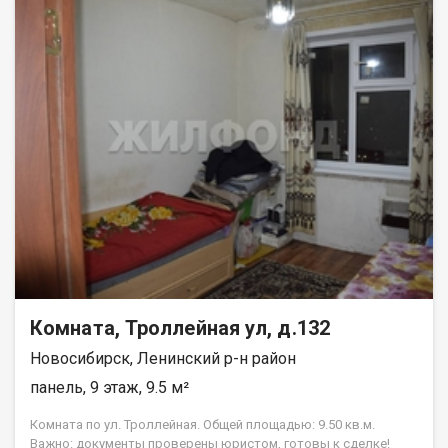
пешей доступности ЗАЕЛЬЦОВСКИЙ ПАРК, река Обь , зона
пляжа, спортивный клуб, остановка, хорошая транспортная
развязка, до МЕТРО 10-15 мин. Приглашаем на просмотр!!
Возможен обмен на вашу недвижимость. Возможна продажа
в рассрочку. При звонке, пожалуйста, сообщите номер
варианта - JV009054107407.
Комната, Троллейная ул, д.132
Новосибирск, Ленинский р-н район
панель, 9 этаж, 9.5 м²
Комната по ул. Троллейная. Общей площадью: 9.50 кв.м.
Важно: документы проверены юристом, готовы к сделке!