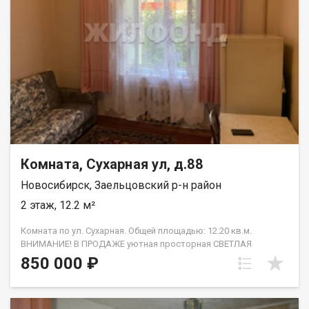
пожалуйста, сообщите номер варианта - JV009054112882.
Комната, Сухарная ул, д.88
Новосибирск, Заельцовский р-н район
2 этаж, 12.2 м²
Комната по ул. Сухарная. Общей площадью: 12.20 кв.м.
ВНИМАНИЕ! В ПРОДАЖЕ уютная просторная СВЕТЛАЯ
КОМНАТА 12,2 кв.м, в хорошем состоянии в малонаселенной
850 000 ₽
трехкомнатной квартире, одна пустая. В комнате пластиковое
окно, покупателю остается диван и вместительный шкаф,
стол , холодильник. Расположение дома ОЧЕНЬ УДАЧНОЕ, в