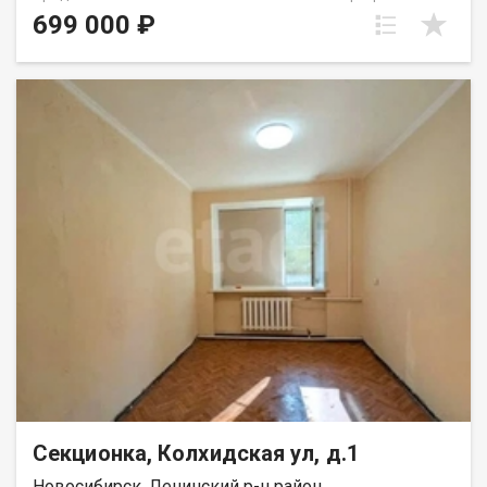
Пашино. В комнате натяжной потолок, заменены батареи,
699 000 ₽
установлены пластиковые окна. В квартире нужен ремонт,
никто не проживает более 3х лет, соседей нет. Дом после
капитального ремонта. Остановка транспорта возле дома.
Рядом детский сад, центр внешкольной работы Парус,
несколько магазинов, аптек, пунктов выдачи интернет-
заказов Рядом с объектом находятся:1 детский сад,2
продуктовых магазина. Возможен обмен на вашу
недвижимость. Возможна продажа в рассрочку. При звонке,
пожалуйста, сообщите номер варианта - JV009054113552.
Секционка, Колхидская ул, д.1
Новосибирск, Ленинский р-н район