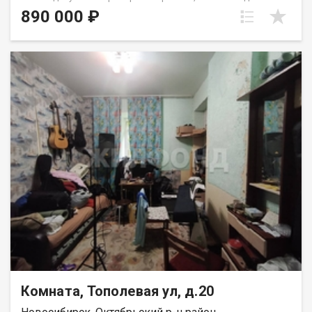
Предлагайте свою цену, готовы обсуждать! Продается
890 000 ₽
комната 9.5 кв.м, в четырёхкомнатной квартире. В хорошем
состоянии. Соседи в квартире все дружелюбные. Места
общего польлзования - в удовлетворительном состоянии.
Инфраструктура: в шаговой доступности детские сады,
школы, поликлиника. ТЦ Континент. Транспортная развязка: в
шаговой доступности остановки общественного транспорта.
Просмотр по договоренности. Рядом с объектом находятся:1
школа,3 детских сада,10 продуктовых магазинов,1
спортивное учреждение,1 лицей. Возможен обмен на вашу
недвижимость. Возможна продажа в рассрочку. При звонке,
пожалуйста, сообщите номер варианта - JV009054111723.
Комната, Тополевая ул, д.20