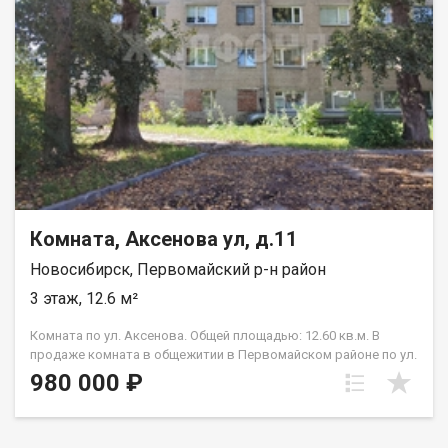
города, в Бердск, Академгородок. Рядом расположены
магазины и всё необходимое для повседневной жизни. Код
пользователя: 202659 Номер в базе: 12812043
Комната, Аксенова ул, д.11
Новосибирск, Первомайский р-н район
3 этаж, 12.6 м²
Комната по ул. Аксенова. Общей площадью: 12.60 кв.м. В
продаже комната в общежитии в Первомайском районе по ул.
Аксенова. В комнату заведена вода. По документам полный
980 000 ₽
порядок, быстрый выход на сделку. Приглашаем на
просмотр! Рядом с объектом находятся:1 школа,3 детских
сада,2 продуктовых магазина,1 спортивное учреждение.