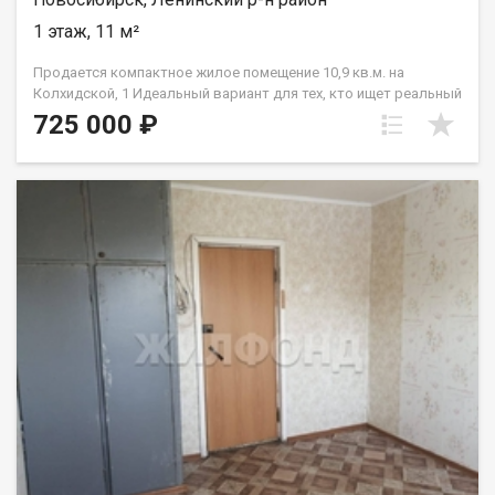
1 этаж, 11 м²
Продается компактное жилое помещение 10,9 кв.м. на
Колхидской, 1 Идеальный вариант для тех, кто ищет реальный
объект недвижимости по доступной цене — это полноценный
725 000 ₽
отдельный объект (отдельный кадастровый номер). Один
взрослый собственник, никто не прописан, юридических
обременений нет. Все документы готовы к быстрой сделке.
Описание комнаты: Светлое и сухое жилое помещение
площадью 10,9 кв.м., расположенное на комфортном первом
этаже секционного общежития. Комната правильной формы,
что позволяет без труда организовать спальное место,
рабочую зону или уголок для отдыха. Благодаря небольшой
площади пространство быстро прогревается и требует
минимальных затрат на коммунальные платежи. Удобства
секции: Вход в комнату осуществляется через общий коридор
секции, рассчитанной всего на пять жилых помещений. Это
небольшое количество соседей гарантирует спокойную
атмосферу и отсутствие очередей. Места общего
пользования находятся в отличном рабочем состоянии: Кухня:
светлая и функциональная, оборудована плитой. Для вас уже
выделено собственное постоянное место для размещения
посуды, кухонной техники и хранения продуктов;Санузел и