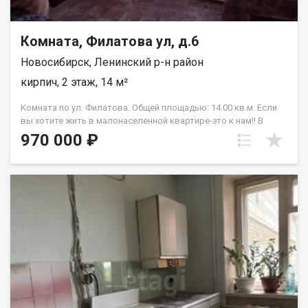
Комната, Филатова ул, д.6
Новосибирск, Ленинский р-н район
кирпич, 2 этаж, 14 м²
Комната по ул. Филатова. Общей площадью: 14.00 кв.м. Если
вы хотите жить в малонаселенной квартире-это к нам!! В
продаже комната 14 кв2 ,в 3-х ком.квартире,на комфортном 2
970 000 ₽
этаже с застекленным балконом. Комната светлая, в
хорошем состоянии,можно зайти и жить. Места общего
пользования в удовлетворительном состоянии. Одна из
комнат закрыта,никто не проживает.Во второй комнате
проживает семейная пара. Все необходимое для проживания
в шаговой доступности. Ждем на просмотр. Рядом с
объектом находятся:1 школа,4 детских сада,7 продуктовых
магазинов,2 спортивных учреждения. Возможен обмен на
вашу недвижимость. Возможна продажа в рассрочку. При
звонке, пожалуйста, сообщите номер варианта -
JV009054108548.