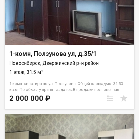
обмен на вашу недвижимость. Возможна продажа в
рассрочку. При звонке, пожалуйста, сообщите номер
варианта - JV001054158726.
1-комн, Ползунова ул, д.35/1
Новосибирск, Дзержинский р-н район
1 этаж, 31.5 м²
1 комн. квартира по ул. Ползунова. Общей площадью: 31.50
кв.м. По объекту принят задаток.В продажи полноценная
однокомнатная квартира в Дзержинском районе. Тихий район
2 000 000 ₽
с развитой инфраструктурой в шаговой доступности
несколько детских садов , школа , поликлиника, продуктовый
магазин. До остановки общественного Транспорта 5 мин. В
квартире : окна пластиковые, радиаторы новые биметал,
стены выровнены гипсокартоном. В Санузле нужен
КАПИТАЛЬНЫЙ ремонт ( подробности по телефону) В
Подъезде 2 квартиры, соседи хорошие. Один взрослый