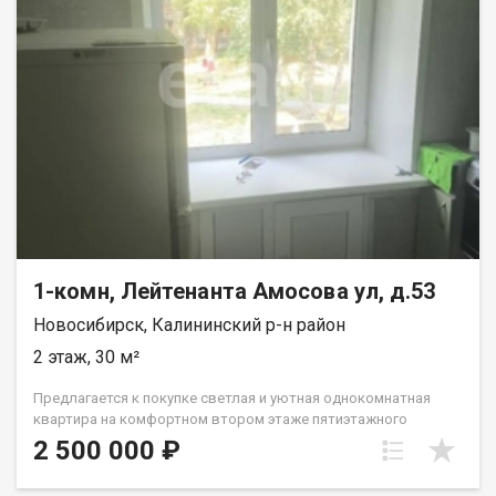
1-комн, Лейтенанта Амосова ул, д.53
Новосибирск, Калининский р-н район
2 этаж, 30 м²
Предлагается к покупке светлая и уютная однокомнатная
квартира на комфортном втором этаже пятиэтажного
кирпичного дома 1964 года постройки. Это надежное жилье,
2 500 000 ₽
проверенное временем, которое не потребует от вас
дополнительных вложений — заезжайте и живите! Квартира