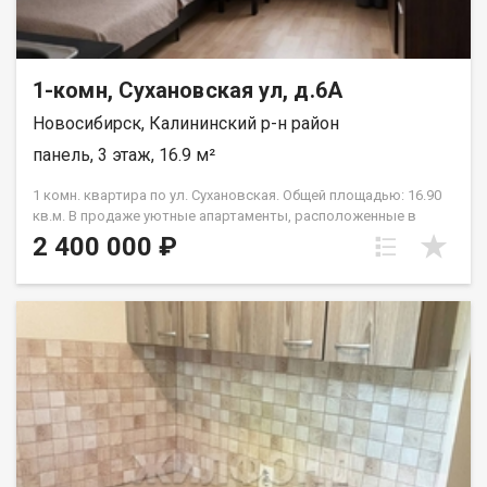
1-комн, Сухановская ул, д.6А
Новосибирск, Калининский р-н район
панель, 3 этаж, 16.9 м²
1 комн. квартира по ул. Сухановская. Общей площадью: 16.90
кв.м. В продаже уютные апартаменты, расположенные в
динамично развивающемся районе города Новосибирска.
2 400 000 ₽
Апартаменты площадью 16.9 квадратных метров, на 3 этаже
5-этажного кирпичного дома, жилье прекрасно подходит для
личного проживания, а также подходит для инвесторов очень
выгодная, доходная инвестиция при сдачи в аренду. Квартира
продается вся с мебелью и техникой(кроме
телевизора)готова к заселению. Дом оборудован системой
видеонаблюдения и находится под охраной. Район предлагает
превосходную инфраструктуру для комфортной жизни. В
непосредственной близости расположены все необходимые
объекты: продуктовые магазины, аптеки, фитнес-клубы и
кафе. Для семей с детьми неоспоримым преимуществом
станет близость детских садов и школ. Любители активного