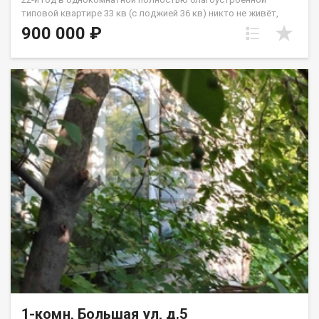
типовой квартире 33 кв (с лоджией 36 кв) никто не живёт,
никто не прописан. В квартире очень большая объёмная
900 000 ₽
кладовая , в которой можно поместить стиралку +
холодильник и многое другое чего, в том числе много
одежды, по сути заменяет одёжный шкаф. Не хрущёвка -
входы в кухню, в комнату из коридора квартиры. В хрущёвке
вход в кухню через комнату хрущёвки. Продам в этой
квартире по свою 1/4 долю, желательно одному человеку.
Выгодно, с учётом того,что в квартире 22-й год никто не
проживает и никто не прописан. Есть в продаже зем участок
10 соток, которым владею единолично.
1-комн, Большая ул, д.5