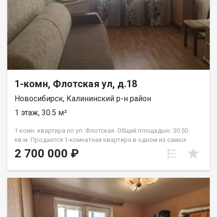
1-комн, Флотская ул, д.18
Новосибирск, Калининский р-н район
1 этаж, 30.5 м²
1 комн. квартира по ул. Флотская. Общей площадью: 30.50
кв.м. Продается 1-комнатная квартира в одном из самых
красивых и экологически чистом районе города. С развитой
2 700 000 ₽
инфраструктурой. Рядом продуктовые магазины, садик,
школа и тд. Зеленая территория. Оборудованная детская
площадка. Сам дом находится в зеленой зоне — что
обеспечивает свежий воздух и тишину. Свободные
парковочные места. Рядом остановка общественного
транспорта. Квартира с ремонтом и частично с мебелью.
Возможен обмен на вашу недвижимость. Возможна продажа