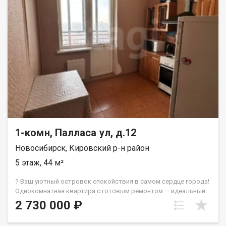
в рассрочку. При звонке, пожалуйста, сообщите номер
варианта - JV010541108842.
1-комн, Палласа ул, д.12
Новосибирск, Кировский р-н район
5 этаж, 44 м²
? Ваш уютный островок спокойствия в самом сердце города!
Однокомнатная квартира с готовым ремонтом — идеальный
старт для комфортной жизни ✨ Почему именно эта квартира?
2 730 000 ₽
Светлая, тихая, полностью готовая к заселению — здесь
каждая деталь продумана для вашего комфорта. Панельный