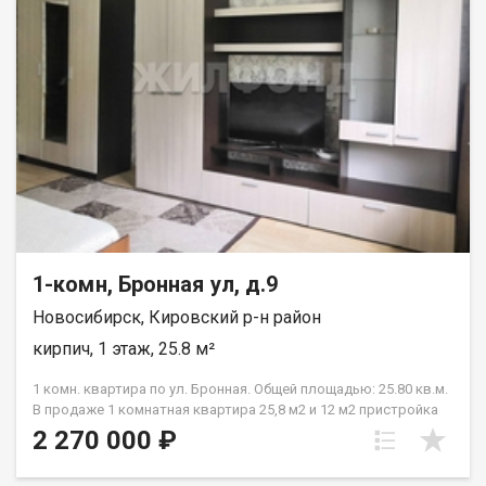
собственник, обременения , долгов нет, в квартире не кто не
проживает. При звонке, пожалуйста, сообщите номер
варианта - JV010541108997.
1-комн, Бронная ул, д.9
Новосибирск, Кировский р-н район
кирпич, 1 этаж, 25.8 м²
1 комн. квартира по ул. Бронная. Общей площадью: 25.80 кв.м.
В продаже 1 комнатная квартира 25,8 м2 и 12 м2 пристройка
(комната). Квартира находится в одноэтажном
2 270 000 ₽
малонаселенном кирпичном доме. В тихом месте, вдали от
шумных магистралей. В квартире выполнен качественный