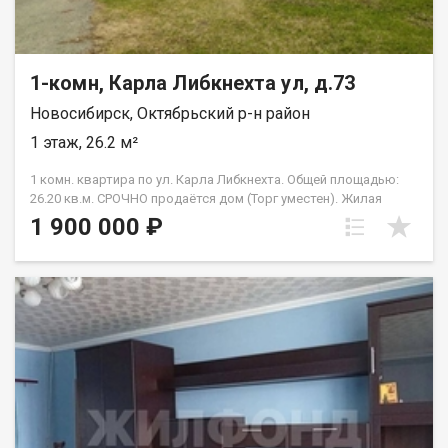
1-комн, Карла Либкнехта ул, д.73
Новосибирск, Октябрьский р-н район
1 этаж, 26.2 м²
1 комн. квартира по ул. Карла Либкнехта. Общей площадью:
26.20 кв.м. СРОЧНО продаётся дом (Торг уместен). Жилая
площадь составляет 16 квадратных метров, кухня 10
1 900 000 ₽
квадратных метров. Дом построен в 1956 году, оформлен как
квартира. Из окон открывается приятный вид на двор и
улицу, что создаёт атмосферу уюта и спокойствия. Парковка
во дворе оснащена шлагбаумом. В непосредственной
близости от дома расположены школа, детский сад,
торговый центр, парк и фитнес-клуб, что делает эту локацию
особенно привлекательной для семей с детьми и всех, кто
ценит комфорт и удобство. Дом требует ремонта. В дом
проведена центральная холодная вода, канализация есть.
Приглашаем вас ознакомиться с этим предложением. Рядом с
объектом находятся:1 школа,2 детских сада,6 продуктовых
магазинов,3 спортивных учреждения,2 лицея. Возможен