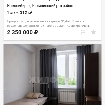
Новосибирск, Калининский р-н район
1 этаж, 31.2 м²
Продается однокомнатная квартира 31,4м2. Комната
разделена декоративной перегородкой. Квартира очень
тёплая. Расположение дома – настоящая находка для
2 350 000 ₽
комфортной жизни: магазины "Магнит" и "Пятёрочка"
находятся буквально в двух шагах. Остановка общественного
транспорта (конечная) всего в трёх минутах ходьбы,
обеспечивая лёгкий доступ в любую точку города. Любителям
активного отдыха порадует близость хоккейной коробки (5
минут пешком) и лыжной базы (10 минут пешком). Один
собственник взрослый, нет обременений. Вся мебель
остаётся новым владельцам, что позволит сразу же
наслаждаться комфортом и уютом. Имеется погреб. Хотите
купить квартиру в Пашино? Звоните !!! Код пользователя:
177198 Номер в базе: 9957956