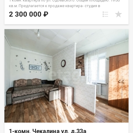
1 комн. квартира по ул. Одоевского. Общей площадью: 19.00
кв.м. Предлагается к продаже квартира- студия в
монолитном доме на 2 этаже в жилом состоянии. Квартира
2 300 000 ₽
очень тёплая и светлая. Санузел в кафеле от пола до потолка.
Оставим всю мебель и холодильник в подарок
покупателю.Лоджия с хорошим ремонтом. Можно
использовать для сдачи в аренду. Дом оборудован двумя
лифтами: пассажирским и грузовым, что удобно для подъема
крупногабаритных предметов. В доме также есть пандус, что
особенно важно для семей с маленькими детьми или пожилых
людей. Придомовая территория просторная. Парковочных
мест всегда хватает. Во дворе есть большая детская
площадка. Рядом с домом находятся школы, детские сады,
клиники и магазины, поэтому все необходимое для жизни
будет у вас под рукой. До метро Речной вокзал можно
добраться на автомобиле за 28 минут или на электричке от
о.п. Матвеевка без пробок в час-пик. Остановка в шаговой
доступности. До реки Обь 10 минут на автомобиле. Рядом с
объектом находятся:1 школа,3 детских сада,12 продуктовых
магазинов,3 спортивных учреждения,1 гимназия,1 колледж.
Возможен обмен на вашу недвижимость. Возможна продажа
в рассрочку. При звонке, пожалуйста, сообщите номер
варианта - JV010541110343.
1-комн, Чекалина ул, д.33а