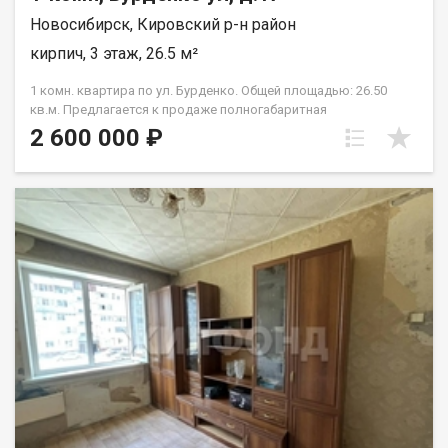
Новосибирск, Кировский р-н район
кирпич, 3 этаж, 26.5 м²
1 комн. квартира по ул. Бурденко. Общей площадью: 26.50
кв.м. Предлагается к продаже полногабаритная
однокомнатная квартира на комфортном третьем этаже
2 600 000 ₽
четырехэтажного дома. Общая площадь квартиры
составляет 26.5 квадратных метров, что позволит вам
создать уютное и комфортное пространство для жизни.
Квартира имеет одну комнату, которая может быть
использована как спальня, гостиная или кабинет в
зависимости от ваших потребностей. Большое окно в
комнате обеспечивает естественный свет и прекрасный вид
на окружающую инфраструктуру. Район, в котором
расположена квартира, имеет развитую инфраструктуру. В
шаговой доступности находятся магазины, супермаркеты,
аптеки, банки, кафе и рестораны. Также в нескольких минутах
ходьбы есть детские сады и школы, что делает эту квартиру
идеальным вариантом для семей с детьми. Для любителей
активного образа жизни в непосредственной близости от
дома расположены парки и скверы, где можно насладиться
прогулками на свежем воздухе. А благодаря удобному