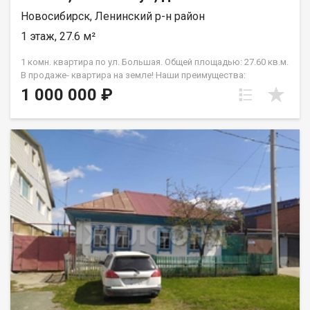
Новосибирск, Ленинский р-н район
1 этаж, 27.6 м²
1 комн. квартира по ул. Большая. Общей площадью: 27.60 кв.м.
В продаже- квартира на земле! Наши преимущества:
отдельный вход, 2 сотки земли рядом с квартирой, низкая
1 000 000 ₽
цена коммунальных услуг, всего 8 квартир в доме!
Пешеходная доступность- метро станция Студенческая!
Приглашаем на просмотр в любое удобное для вас время!
Возможен обмен на вашу недвижимость. Возможна продажа
в рассрочку. При звонке, пожалуйста, сообщите номер
варианта - JV001054148263.