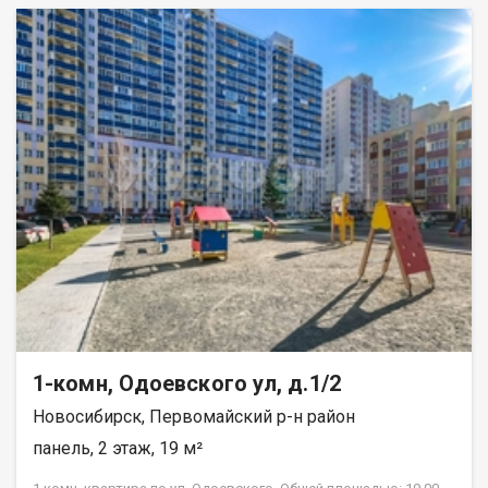
ремонт, окна выходят во двор. Центральное водоснабжение.
Имеется свой огород 2 сотки. Установлены камеры
видеонаблюдения. В подарок покупателям квартиры мебель:
кухонный гарнитур, угловой диван, шкаф, корпусная мебель.
Возможен обмен на вашу недвижимость. Возможна продажа
в рассрочку. При звонке, пожалуйста, сообщите номер
варианта - JV001054196132.
1-комн, Одоевского ул, д.1/2
Новосибирск, Первомайский р-н район
панель, 2 этаж, 19 м²